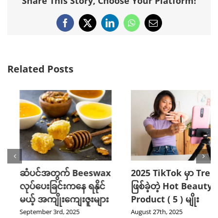
Share This Story, Choose Your Platform!
Facebook
X
LinkedIn
WhatsApp
Email
Related Posts
x
2025 TikTok မှာ Trend
သင့်ဆံကေသာကို
ဖြစ်ခဲ့တဲ့ Hot Beauty
ကျန်းမာသန်စွမ်းစေမယ့်
Product ( 5 ) မျိုး
Curry Leaves ရဲ့
အံ့ဖွယ်နည်းလမ်း ၄ ခု
August 27th, 2025