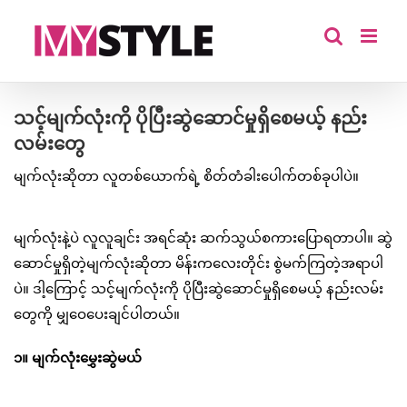
Skip
to
content
သင့်မျက်လုံးကို ပိုပြီးဆွဲဆောင်မှုရှိစေမယ့် နည်း
လမ်းတွေ
မျက်လုံးဆိုတာ လူတစ်ယောက်ရဲ့ စိတ်တံခါးပေါက်တစ်ခုပါပဲ။
မျက်လုံးနဲ့ပဲ လူလူချင်း အရင်ဆုံး ဆက်သွယ်စကားပြောရတာပါ။ ဆွဲ
ဆောင်မှုရှိတဲ့မျက်လုံးဆိုတာ မိန်းကလေးတိုင်း စွဲမက်ကြတဲ့အရာပါ
ပဲ။ ဒါ့ကြောင့် သင့်မျက်လုံးကို ပိုပြီးဆွဲဆောင်မှုရှိစေမယ့် နည်းလမ်း
တွေကို မျှဝေပေးချင်ပါတယ်။
၁။ မျက်လုံးမွှေးဆွဲမယ်