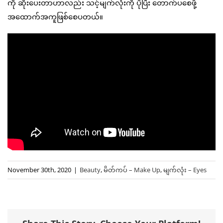
ကို ဆိုးပေးတာဟာလည်း သင့်မျက်လုံးကို ပိုပြီး တောက်ပစေဖို့
အထောက်အကူဖြစ်စေပတယ်။
November 30th, 2020
|
Beauty
,
မိတ်ကပ် – Make Up
,
မျက်လုံး – Eyes