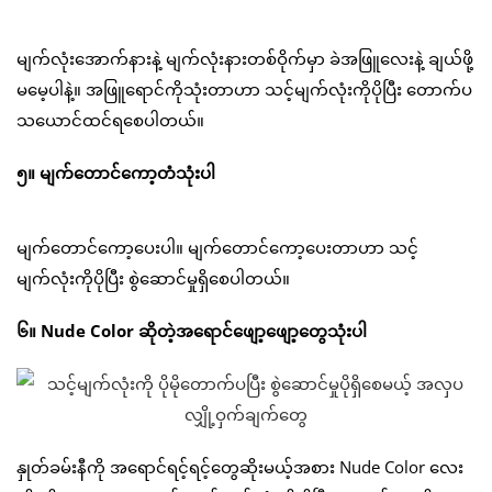
မျက်လုံးအောက်နားနဲ့ မျက်လုံးနားတစ်ဝိုက်မှာ ခဲအဖြူလေးနဲ့ ချယ်ဖို့
မမေ့ပါနဲ့။ အဖြူရောင်ကိုသုံးတာဟာ သင့်မျက်လုံးကိုပိုပြီး တောက်ပ
သယောင်ထင်ရစေပါတယ်။
၅။ မျက်တောင်ကော့တံသုံးပါ
မျက်တောင်ကော့ပေးပါ။ မျက်တောင်ကော့ပေးတာဟာ သင့်
မျက်လုံးကိုပိုပြီး စွဲဆောင်မှုရှိစေပါတယ်။
၆။ Nude Color ဆိုတဲ့အရောင်ဖျော့ဖျော့တွေသုံးပါ
နှုတ်ခမ်းနီကို အရောင်ရင့်ရင့်တွေဆိုးမယ့်အစား Nude Color လေး