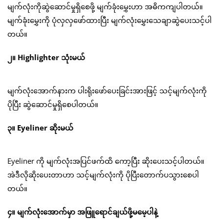
မျက်လုံးကိုဆွဲဆောင်မှုရှိစေဖို့ မျက်ခုံးမွှေးဟာ အဓိကကျပါတယ်။
မျက်ခုံးမွှေးကို ပုံလှလှဖော်ထားပြီး မျက်လုံးမွှေးသေချာဆွဲပေးသင့်ပါ
တယ်။
၂။ Highlighter သုံးမယ်
မျက်လုံးအောက်နားက ပါးရိုးဖော်ပေးခြင်းအားဖြင့် သင့်မျက်လုံးကို
ပိုပြီး ဆွဲဆောင်မှုရှိစေပါတယ်။
၃။ Eyeliner ဆိုးမယ်
Eyeliner ကို မျက်လုံးအပြင်ဖက်ထိ ကော့ပြီး ဆိုးပေးသင့်ပါတယ်။
အဲဒီလိုဆိုးပေးတာဟာ သင့်မျက်လုံးကို ပိုပြီးတောက်ပသွားစေပါ
တယ်။
၄။ မျက်လုံးအောက်မှာ အဖြူရောင်ချယ်ဖို့မမေ့ပါနဲ့