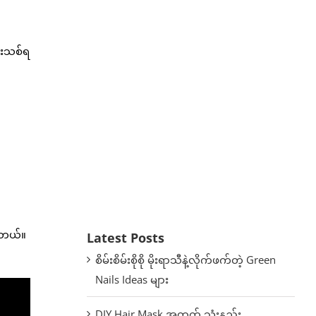
ားသစ်ရ
ါတယ်။
Latest Posts
စိမ်းစိမ်းစိုစို မိုးရာသီနဲ့လိုက်ဖက်တဲ့ Green
Nails Ideas များ
DIY Hair Mask အတွက် သုံးနည်း