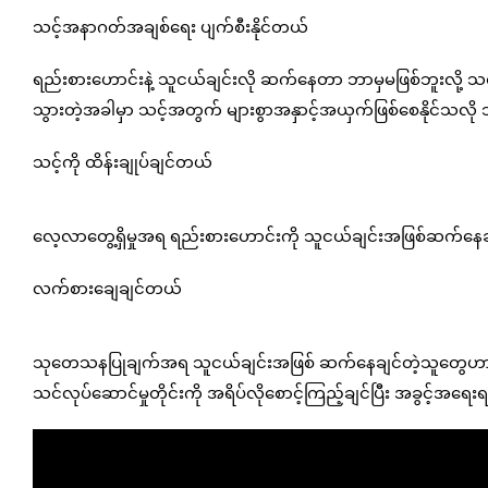
သင့်အနာဂတ်အချစ်ရေး ပျက်စီးနိုင်တယ်
ရည်းစားဟောင်းနဲ့ သူငယ်ချင်းလို ဆက်နေတာ ဘာမှမဖြစ်ဘူးလို့ 
သွားတဲ့အခါမှာ သင့်အတွက် များစွာအနှာင့်အယှက်ဖြစ်စေနိုင်သလို 
သင့်ကို ထိန်းချုပ်ချင်တယ်
လေ့လာတွေ့ရှိမှုအရ ရည်းစားဟောင်းကို သူငယ်ချင်းအဖြစ်ဆက်နေချင
လက်စားချေချင်တယ်
သုတေသနပြုချက်အရ သူငယ်ချင်းအဖြစ် ဆက်နေချင်တဲ့သူတွေဟာ 
သင်လုပ်ဆောင်မှုတိုင်းကို အရိပ်လိုစောင့်ကြည့်ချင်ပြီး အခွင့်အရေးရ