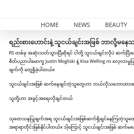
Skip
to
content
HOME
NEWS
BEAUTY
ရည်းစားဟောင်းနဲ့ သူငယ်ချင်းအဖြစ် ဘာလို့မနေ
RS တစ်ခု အဆုံးသတ်သွားပြီဆိုရင် ငါတို့ သူငယ်ချင်းလိုပဲ ဆက်ပြီးန
စိတ်ပညာပါမောက္ခ Justin Mogliski နဲ့ Kisa Welling က လေ့လာမှု
ချက်ကို တွေ့ရှိခဲ့ပါတယ်။
သူငယ်ချင်းအဖြစ် ဆက်နေချင်တဲ့သူတွေဟာ ဘယ်လိုသဘောထားတွ
သူတို့ဟာ အခွင့်အရေးလိုချင်တယ်
သုတေသနပြုချက်အရ သူငယ်ချင်းအဖြစ်ဆက်ရှိချင်နေကြတဲ့သူတွေဟ
အရာရာတိုင်းဖြစ်နိုင်ပါတယ်။ ဒါ့ကြောင့် သူငယ်ချင်းအဖြစ် ဆက်မန