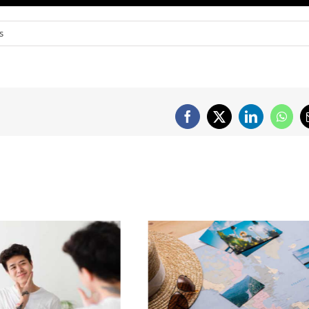
s
Facebook
X
LinkedIn
What