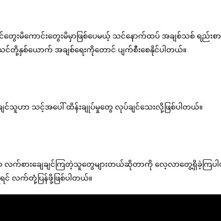
သင်တွေးမိကောင်းတွေးမိမှာဖြစ်ပေမယ့် သင်နောက်ထပ် အချစ်သစ် ရည်းစ
သင်တို့နှစ်ယောက် အချစ်ရေးကိုတောင် ပျက်စီးစေနိုင်ပါတယ်။
်သူဟာ သင့်အပေါ် ထိန်းချုပ်မှုတွေ လုပ်ချင်သေးလို့ဖြစ်ပါတယ်။
လက်စားချေချင်ကြတဲ့သူတွေများတယ်ဆိုတာကို လေ့လာတွေ့ရှိခဲ့ကြပ
ရင် လက်တုံ့ပြန်ဖို့ဖြစ်ပါတယ်။