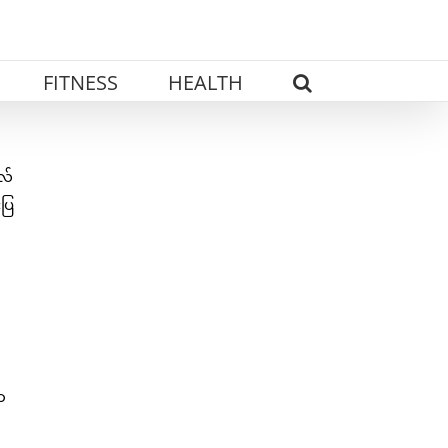
FITNESS
HEALTH
လ်
းပြ
ာ