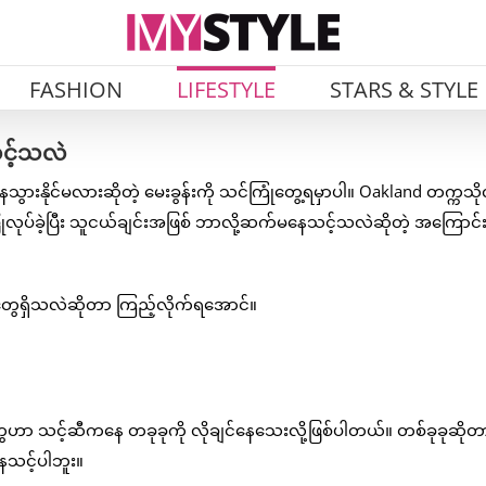
FASHION
LIFESTYLE
STARS & STYLE
သင့်သလဲ
ေသွားနိုင်မလားဆိုတဲ့ မေးခွန်းကို သင်ကြုံတွေ့ရမှာပါ။ Oakland တက္ကသို
ပြုလုပ်ခဲ့ပြီး သူငယ်ချင်းအဖြစ် ဘာလို့ဆက်မနေသင့်သလဲဆိုတဲ့ အကြောင်
ေရှိသလဲဆိုတာ ကြည့်လိုက်ရအောင်။
ာ သင့်ဆီကနေ တခုခုကို လိုချင်နေသေးလို့ဖြစ်ပါတယ်။ တစ်ခုခုဆိုတ
ေသင့်ပါဘူး။