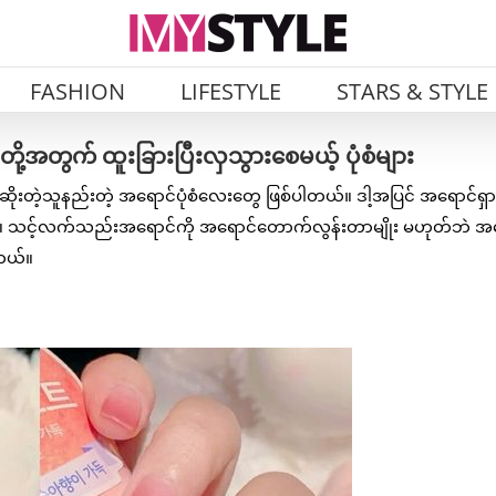
FASHION
LIFESTYLE
STARS & STYLE
အတွက် ထူးခြားပြီးလှသွားစေမယ့် ပုံစံများ
ုးတဲ့သူနည်းတဲ့ အရောင်ပုံစံလေးတွေ ဖြစ်ပါတယ်။ ဒါ့အပြင် အရောင်ရှာ
မှာပါ။ သင့်လက်သည်းအရောင်ကို အရောင်တောက်လွန်းတာမျိုး မဟုတ်ဘဲ အ
ါတယ်။