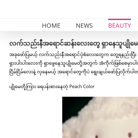
Skip
to
content
HOME
NEWS
BEAUTY
လက်သည်းနီအရောင်ဆန်းလေးတွေ ရှာနေသူပျိုမေတို့
အခုဖော်ပြမယ့် လက်သည်းနီအရောင်ပုံစံလေးတွေက တွေ့ရနည်းပြီး ဆိ
ရှားပါးပါးလေးကို ရှာဖွေနေသူပျိုမေတို့အတွက် အံကိုက်ဖြစ်စေ
ငြိမ်ငြိမ်လေးနဲ့ လှနေမယ့် အရောင်တွေကိုပဲ ရွေးချယ်ဖော်ပြလိုက်ပ
ပျိုမေတို့ကြား ရေပန်းစားနေတဲ့ Peach Color