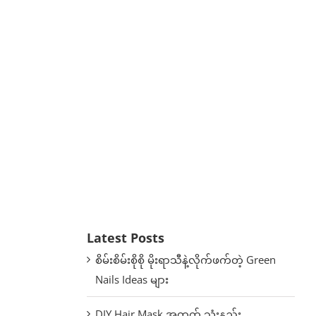
Latest Posts
စိမ်းစိမ်းစိုစို မိုးရာသီနဲ့လိုက်ဖက်တဲ့ Green
Nails Ideas များ
DIY Hair Mask အတွက် သုံးနည်း