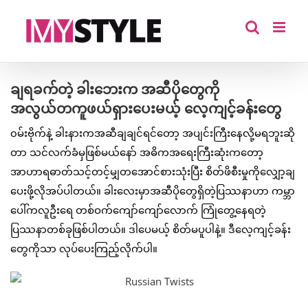
Skip
to
content
ချရခက်တဲ့ ခါးဘေးက အဆီပိုတွေကို
အလွယ်တကူဖယ်ရှားပေးမယ့် လေ့ကျင့်ခန်းတွေ
၀မ်းဗိုက်နဲ့ ခါးနားကအဆီချချင်ရင်တော့ အပျင်းကြီးနေလို့မရဘူးဆို
တာ သင်လက်ခံမှဖြစ်မယ်နော် အဓိကအရေးကြီးဆုံးကတော့
အာဟာရဓာတ်သင့်တင့်မျှတအောင်စားသုံးပြီး စိတ်ဖိစီးမှုကိုလျှော့ချ
ပေးဖို့လိုအပ်ပါတယ်။ ခါးလေးမှာအဆီပိုတွေရှိတဲ့ပြဿနာဟာ ကမ္ဘာ
ပေါ်ကလူဦးရေ တစ်ဝက်ကျော်ကျော်လောက် ကြုံတွေ့နေရတဲ့
ပြဿနာတစ်ခုဖြစ်ပါတယ်။ ဒါပေမယ့် စိတ်မပူပါနဲ့။ ဒီလေ့ကျင့်ခန်း
တွေကိုသာ လုပ်ပေးကြည့်လိုက်ပါ။