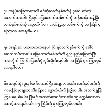
၄။ အခုပုံမှာပြထားသလို ရင်ဆုံးလက်နှစ်ဖက်နဲ့ ဒူးနှစ်ဖက်ကို
ထောက်ထားပါ။ ပြီးရင် ခြေထောက်တစ်ဖက်ကို တန်းတန်းဆန့်ပြီး
လက်နှစ်ဖက်ကို ကွေးလိုက်ပါ။ ဘယ်နဲ့ညာ တစ်ဖက်ကို ၁၀ ကြိမ် ၄
ကြော့လုပ်ပေးရပါမယ်။
၅။ အရင်ဆုံး ပက်လက်လှဲနေပါ။ ပြီးရင်လက်နှစ်ဖက်ကို ခေါင်း
နောက်ကပ်ထားပါ။ ခြေထောက်နှစ်ဖက်ကို နည်းနည်းမြောက်ပြီး
ကားလိုက် ကြက်ခြေခတ်ပုံလုပ်လိုက်လုပ်ပါ။ ၁၀ ကြိမ် ၄ ကြော့လုပ်
ပေးရပါမယ်။
၆။ အရင်ဆုံး ဒူးနှစ်ဖက်ထောင်ပြီး ကျောလဲနေပါ။ လက်နှစ်ဖက်ကို
ကြမ်းပြင်မှာချထားပါ။ ပြီးရင် ခန္ဓာကိုယ်ကို ကြွပေးပါ။ အသက်ရှူပြီး
ကြွပေးရပါမယ်။ ပြီးရင် အသက်အောင့်ထားပါ။ ၁၅ စက္ကန့်လောက်
အောင့်ထားရပါမယ်။ ၁၅ ကြိမ်ကို ၃ ကြော့လုပ်ပေးပါ။