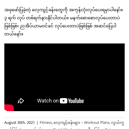
အခုဖော်ပြခဲ့တဲ့ လေ့ကျင့်ခန်းတွေကို အကုန်လုံးလုပ်ပေးရမှာပါနော်။
၃ ရက် လုပ် တစ်ရက်နားနိုင်ပါတယ်။ မနက်စောစောလုပ်ပေးတာပဲ
ဖြစ်ဖြစ်၊ ညအိပ်ယာမဝင်ခင် လုပ်ပေးတာပဲဖြစ်ဖြစ် အဆင်ပြေပါ
တယ်နော်။
August 30th, 2021
|
Fitness
,
လေ့ကျင့်ခန်းများ – Workout Plans
,
လွယ်ကူ