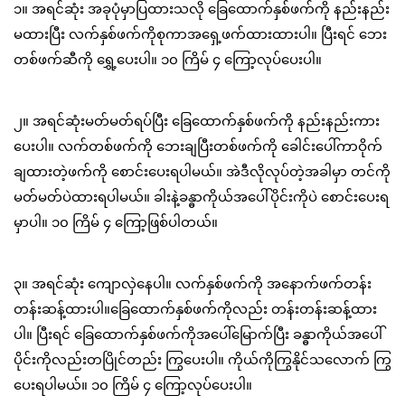
၁။ အရင်ဆုံး အခုပုံမှာပြထားသလို ခြေထောက်နှစ်ဖက်ကို နည်းနည်း
မထားပြီး လက်နှစ်ဖက်ကိုစုကာအရှေ့ဖက်ထားထားပါ။ ပြီးရင် ဘေး
တစ်ဖက်ဆီကို ရွှေ့ပေးပါ။ ၁၀ ကြိမ် ၄ ကြော့လုပ်ပေးပါ။
၂။ အရင်ဆုံးမတ်မတ်ရပ်ပြီး ခြေထောက်နှစ်ဖက်ကို နည်းနည်းကား
ပေးပါ။ လက်တစ်ဖက်ကို ဘေးချပြီးတစ်ဖက်ကို ခေါင်းပေါ်ကာဝိုက်
ချထားတဲ့ဖက်ကို စောင်းပေးရပါမယ်။ အဲဒီလိုလုပ်တဲ့အခါမှာ တင်ကို
မတ်မတ်ပဲထားရပါမယ်။ ခါးနဲ့ခန္ဓာကိုယ်အပေါ်ပိုင်းကိုပဲ စောင်းပေးရ
မှာပါ။ ၁၀ ကြိမ် ၄ ကြော့ဖြစ်ပါတယ်။
၃။ အရင်ဆုံး ကျောလှဲနေပါ။ လက်နှစ်ဖက်ကို အနောက်ဖက်တန်း
တန်းဆန့်ထားပါ။ခြေထောက်နှစ်ဖက်ကိုလည်း တန်းတန်းဆန့်ထား
ပါ။ ပြီးရင် ခြေထောက်နှစ်ဖက်ကိုအပေါ်မြောက်ပြီး ခန္ဓာကိုယ်အပေါ်
ပိုင်းကိုလည်းတပြိုင်တည်း ကြွပေးပါ။ ကိုယ်ကိုကြွနိုင်သလောက် ကြွ
ပေးရပါမယ်။ ၁၀ ကြိမ် ၄ ကြော့လုပ်ပေးပါ။