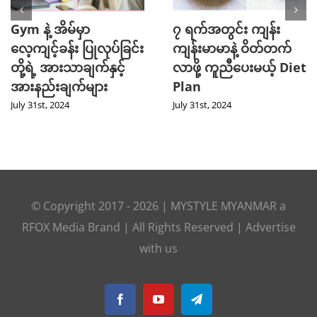
Gym နဲ့ အိမ်မှာ
၇ ရက်အတွင်း ကျန်း
လေ့ကျင့်ခန်း ပြုလုပ်ခြင်း
ကျန်းမာမာနဲ့ ဝိတ်တက်
တို့ရဲ့ အားသာချက်နှင့်
လာဖို့ ကူညီပေးမယ့် Diet
အားနည်းချက်များ
Plan
July 31st, 2024
July 31st, 2024
© Copyright 2017 -
2026
|
MYSTYLE MYANMAR
a
RFOX Media
Brand | All Rights Reserved |
Advertise
with us
Facebook
YouTube
Telegram