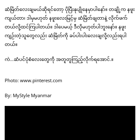
ဆံမြိတ်လေးချမယ်ဆိုရင်တော့ ပိုပြီးနုပျိုနေမှာပါနော်။ တချို့က နဖူး
ကျယ်တာ၊ ဒါမှမဟုတ် နဖူးလေးမြင့်မှ ဆံမြိတ်ချတာနဲ့ လိုက်ဖက်
တယ်လို့ထင်ကြပါတယ်။ ဒါပေမယ့် ဒီလိုမဟုတ်ပါဘူးနော်။ နဖူး
ကျဉ်းတဲ့သူတွေလည်း ဆံမြိတ်ကို ခပ်ပါးပါးလေးချလို့လည်းရပါ
တယ်။
ကဲ…ဆံပင်ပုံစံလေးတွေကို အတူတူကြည့်လိုက်ရအောင်.။
Photo: www.pinterest.com
By: MyStyle Myanmar