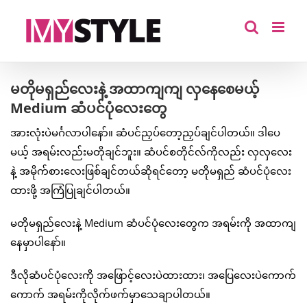
Skip
to
content
မတိုမရှည်လေးနဲ့ အထာကျကျ လှနေစေမယ့်
Medium ဆံပင်ပုံလေးတွေ
အားလုံးပဲမင်္ဂလာပါနော်။ ဆံပင်ညှပ်တော့ညှပ်ချင်ပါတယ်။ ဒါပေ
မယ့် အရမ်းလည်းမတိုချင်ဘူး။ ဆံပင်စတိုင်လ်ကိုလည်း လှလှလေး
နဲ့ အမိုက်စားလေးဖြစ်ချင်တယ်ဆိုရင်တော့ မတိုမရှည် ဆံပင်ပုံလေး
ထားဖို့ အကြံပြုချင်ပါတယ်။
မတိုမရှည်လေးနဲ့ Medium ဆံပင်ပုံလေးတွေက အရမ်းကို အထာကျ
နေမှာပါနော်။
ဒီလိုဆံပင်ပုံလေးကို အဖြောင့်လေးပဲထားထား၊ အပြေလေးပဲကောက်
ကောက် အရမ်းကိုလိုက်ဖက်မှာသေချာပါတယ်။