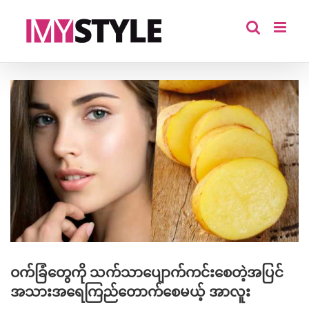
Skip
to
content
View
Larger
Image
ဝက်ခြံတွေကို သက်သာပျောက်ကင်းစေတဲ့အပြင်
အသားအရေကြည်တောက်စေမယ့် အာလူး