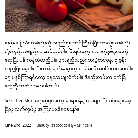
ခရမ်းချဉ်သီး တစ်လုံးကို အရည်ရအောင်ကြိတ်ပြီး အာလူး တစ်လုံး
ကိုလည်း အရည်ရအောင်ညှစ်ပါ။ ပြီးရင်တော့ ရလာတဲ့နှစ်ခုလုံးကို
ရောပြီး ပန်းကန်ထဲထည့်ပါ။ ပျားရည်လည်း စားပွဲတင်ဇွန်း ၃ ဇွန်း
ထည့်ပြီး မွှေပါ။ ပြီးတာနဲ့ မျက်နှာမှာသုတ်လိမ်းပြီး ပေါင်းတင်ပေးပါ။
၁၅ မိနစ်ကြာရင်တော့ ရေဆေးချလိုက်ပါ။ ဒီနည်းလမ်းက ဝက်ခြံ
တွေကို သက်သာစေပါတယ်။
Sensitive Skin တွေဆိုရင်တော့ ဆရာဝန်နဲ့ သေချာတိုင်ပင်ဆွေးနွေး
ပြီးမှ လိုက်လုပ်ဖို့ အကြံပေးပါရစေနော်။
June 2nd, 2022
|
Beauty
,
အသားအရေ – Skincare