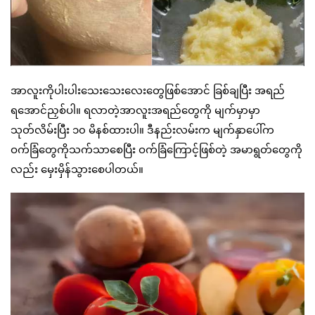
အာလူးကိုပါးပါးသေးသေးလေးတွေဖြစ်အောင် ခြစ်ချပြီး အရည်
ရအောင်ညှစ်ပါ။ ရလာတဲ့အာလူးအရည်တွေကို မျက်မှာမှာ
သုတ်လိမ်းပြီး ၁၀ မိနစ်ထားပါ။ ဒီနည်းလမ်းက မျက်နှာပေါ်က
ဝက်ခြံတွေကိုသက်သာစေပြီး ဝက်ခြံကြောင့်ဖြစ်တဲ့ အမာရွတ်တွေကို
လည်း မှေးမှိန်သွားစေပါတယ်။