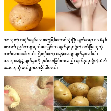
အာလူးကို အဝိုင်းချပ်လေးတွေဖြစ်အောင်လှီးပြီး မျက်နှာမှာ ၁၀ မိနစ်
လောက် ညှင်သာစွာပွတ်ပေးခြင်းက မျက်နှာမှာရှိတဲ့ ဝက်ခြံတွေကို
သက်သာစေပါတယ်။ ပြီးရင်တော့ ရေနဲ့သေချာမျက်နှာသစ်ပါ။
အာလူးအခွံနဲ့ မျက်နှာကို ပွတ်ပေးခြင်းကလည်း မျက်နှာမှာရှိတဲ့ဆဲလ်
သေတွေကို ဖယ်ရှားပေးနိုင်ပါတယ်။