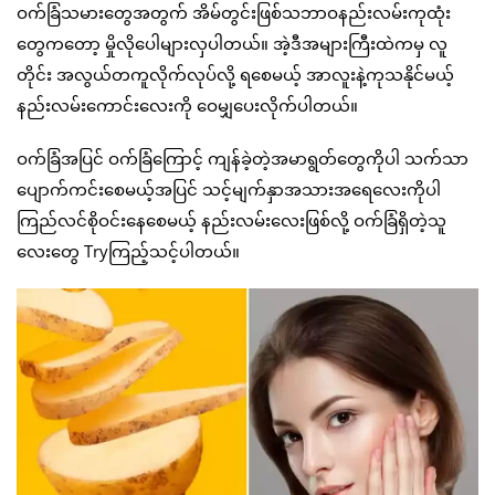
ဝက်ခြံသမားတွေအတွက် အိမ်တွင်းဖြစ်သဘာဝနည်းလမ်းကုထုံး
တွေကတော့ မှိုလိုပေါများလှပါတယ်။ အဲ့ဒီအများကြီးထဲကမှ လူ
တိုင်း အလွယ်တကူလိုက်လုပ်လို့ ရစေမယ့် အာလူးနဲ့ကုသနိုင်မယ့်
နည်းလမ်းကောင်းလေးကို ဝေမျှပေးလိုက်ပါတယ်။
ဝက်ခြံအပြင် ဝက်ခြံကြောင့် ကျန်ခဲ့တဲ့အမာရွတ်တွေကိုပါ သက်သာ
ပျောက်ကင်းစေမယ့်အပြင် သင့်မျက်နှာအသားအရေလေးကိုပါ
ကြည်လင်စိုဝင်းနေစေမယ့် နည်းလမ်းလေးဖြစ်လို့ ဝက်ခြံရှိတဲ့သူ
လေးတွေ Tryကြည့်သင့်ပါတယ်။