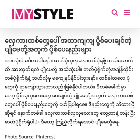
Skip
to
content
လှေကားထစ်တွေပေါ် အထာကျကျ ပို့စ်ပေးချင်တဲ့
ပျိုမေတို့အတွက် ပို့စ်ပေးနည်းများ
အားလုံးပဲ မင်္ဂလာပါနော်။ ဓာတ်ပုံလှလှလေးတစ်ပုံရဖို့ ဘယ်လောက်
ထိ အားထုတ်ရလဲ ပျိုမေတို့ အသိဆုံးပါ။ ဓာတ်ပုံရိုက်တဲ့အချိန်တိုင်း
တစ်ပုံရိုက်ရုံနဲ့ ဘယ်လိုမှ မကျေနပ်နိုင်ပါဘူးနော်။ တစ်ခါတလေ ပုံ
တွေကို ရာကျော်သွားတာလည်းဖြစ်နိုင်ပါတယ်။ ဒီတစ်ခေါက်မှာ
တော့ ပို့စ်လှလှလေးတွေ ပေးချင်တဲ့ ပျိုမေတို့အတွက် လှေကားထစ်
တွေပေါ် ပို့စ်ပေးနည်းတွေကို ဖော်ပြပါရစေ။ ဒီနည်းတွေကို သိထားပြီ
ဆိုရင် နောက်တစ်ခါ လှေကားထစ်လှလှလေးတွေ တွေ့တာနဲ့ တန်းပြီး
ဓာတ်ပုံရိုက်ရုံပါပဲ။ ဒီတော့ ကြည့်လိုက်ရအောင် ပျိုမေတို့ရေ-
Photo Source: Pinterest