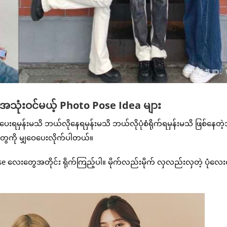
ာအသုံးဝင်မယ့် Photo Pose Idea များ
းရမှန်းမသိ ဘယ်လိုနေရမှန်းမသိ ဘယ်လိုပုံစံရိုက်ရမှန်းမသိ ဖြစ်နေတဲ
ေကို မျှဝေပေးလိုက်ပါတယ်။
ose လေးတွေအတိုင်း ရိုက်ကြည့်ပါ။ မိုက်လည်းမိုက် လှလည်းလှတဲ့ ပုံလေ