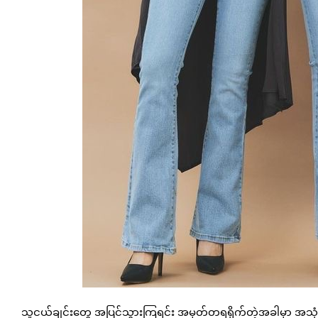
သူငယ်ချင်းတွေ အပြင်သွားကြရင်း အမှတ်တရရိုက်တဲ့အခါမှာ အသု