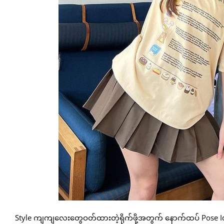
Style ကျကျလေးတွေဝတ်ထားတဲ့ရိုက်ဖို့အတွက် နောက်ထပ် Pose I