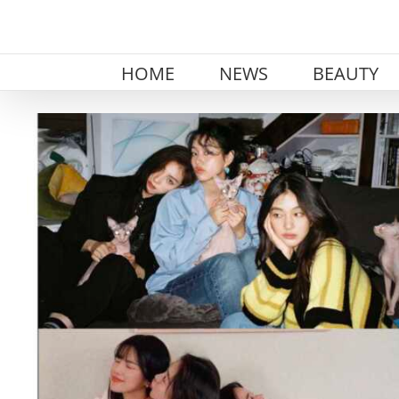
Skip
to
content
HOME
NEWS
BEAUTY
View
Larger
Image