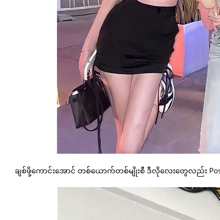
ချစ်ဖို့ကောင်းအောင် တစ်ယောက်တစ်မျိုးစီ ဒီလိုလေးတွေလည်း Pose 