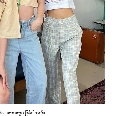
dea လေးတွေပဲ ဖြစ်ပါတယ်။