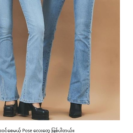
ံးဝင်စေမယ့် Pose လေးတွေ ဖြစ်ပါတယ်။