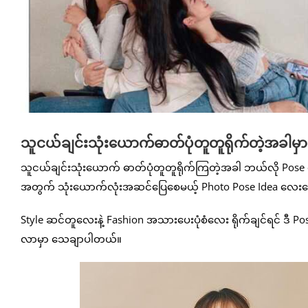
သူငယ်ချင်းသုံးယောက်ဓာတ်ပုံတူတူရိုက်တဲ့အခါမှ
သူငယ်ချင်းသုံးယောက် ဓာတ်ပုံတူတူရိုက်ကြတဲ့အခါ ဘယ်လို Pose ပေ
အတွက် သုံးယောက်လုံးအဆင်ပြေစေမယ့် Photo Pose Idea လေးတွ
Style ဆင်တူလေးနဲ့ Fashion အသားပေးပုံစံလေး ရိုက်ချင်ရင် ဒီ P
လာမှာ သေချာပါတယ်။