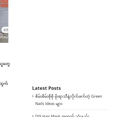
့သူတွေ
းထွက်
Latest Posts
စိမ်းစိမ်းစိုစို မိုးရာသီနဲ့လိုက်ဖက်တဲ့ Green
Nails Ideas များ
DIY Hair Mask အတွက် သုံးနည်း