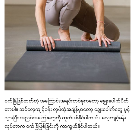
ဝက်ခြံဖြစ်တတ်တဲ့ အကြောင်းအရင်းတစ်ခုကတော့ ချွေးပေါက်ပိတ်
တာပါ။ သင်လေ့ကျင့်ခန်း လုပ်တဲ့အချိန်မှာတော့ ချွေးပေါက်တွေ ပွင့်
သွားပြီး အညစ်အကြေးတွေကို ထုတ်ပစ်နိုင်ပါတယ်။ လေ့ကျင့်ခန်း
လုပ်တာက ဝက်ခြံဖြစ်ခြင်းကို ကာကွယ်နိုင်ပါတယ်။