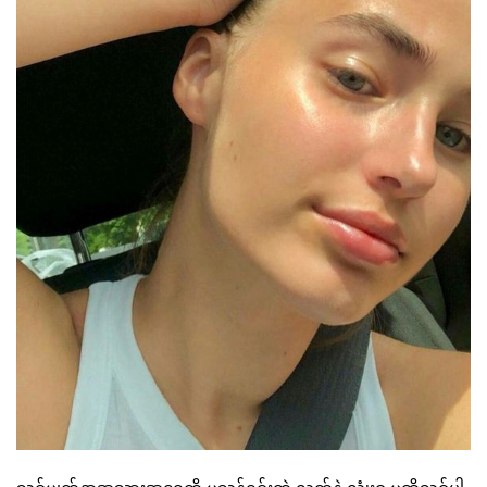
သင့်မျက်နှာအသားအရေကို မသန့်ရှင်းတဲ့ လက်နဲ့ လုုံးဝ မထိသင့်ပါ