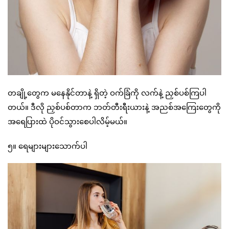
တချို့တွေက မနေနိုင်တာနဲ့ ရှိတဲ့ ဝက်ခြံကို လက်နဲ့ ညှစ်ပစ်ကြပါ
တယ်။ ဒီလို ညှစ်ပစ်တာက ဘတ်တီးရီးယားနဲ့ အညစ်အကြေးတွေကို
အရေပြားထဲ ပိုဝင်သွားစေပါလိမ့်မယ်။
၅။ ရေများများသောက်ပါ