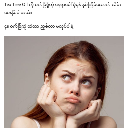
Tea Tree Oil ကို ဝက်ခြံရှိတဲ့ နေရာပေါ် ပုံမှန် နှစ်ကြိမ်လောက် လိမ်း
ပေးနိုင်ပါတယ်။
၄။ ဝက်ခြံကို ထိတာ ညှစ်တာ မလုပ်ပါနဲ့