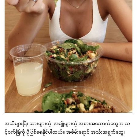
အဆီများပြီး ဆားများတဲ့၊ အချိုများတဲ့ အစားအသောက်တွေက သ
င့်ဝက်ခြံကို ပိုဖြစ်စေနိုင်ပါတယ်။ အစိမ်းရောင် အသီးအရွက်တွေ၊