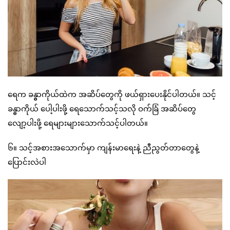
ရေက ခန္ဓာကိုယ်ထဲက အဆိပ်တွေကို ဖယ်ရှားပေးနိုင်ပါတယ်။ သင့်
ခန္ဓာကိုယ် ပေါ့ပါးဖို့ ရေသောက်သင့်သလို ဝက်ခြံ အဆိပ်တွေ
လျော့ပါးဖို့ ရေများများသောက်သင့်ပါတယ်။
၆။ သင့်အစားအသောက်မှာ ကျန်းမာရေးနဲ့ ညီညွတ်တာတွေနဲ့
ပြောင်းလဲပါ