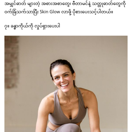
အမျှင်ဓာတ် များတဲ့ အစားအစာတွေ၊ ဗီတာမင်နဲ့ သတ္တုဓာတ်တွေကို
ဝက်ခြံသက်သာပြီး Skin Glow လာဖို့ ပိုစားပေးသင့်ပါတယ်။
၇။ ခန္ဓာကိုယ်ကို လှုပ်ရှားပေးပါ