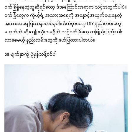
ဝက်ခြံရှိနေတဲ့သူဆိုရင်တော့ ဒီအကြောင်းအရာက သင့်အတွက်ပါပဲ။
ဝက်ခြံတွေက ကိုယ့်ရဲ့ အသားအရေကို အနှောင့်အယှက်ပေးနေတဲ့
အသားအရေ ပြဿနာတစ်ခုပါ။ ဒီထဲမှာတော့ DIY နည်းလမ်းတွေ
မဟုတ်ဘဲ ဆိုးကျိုးလုံးဝ မရှိဘဲ သင့်ဝက်ခြံတွေ တဖြည်းဖြည်း ပါး
လာစေမယ့် နည်းလမ်းတွေကို ဖော်ပြထားပါတယ်။
၁။ မျက်နှာကို ပုံမှန်သန့်စင်ပါ