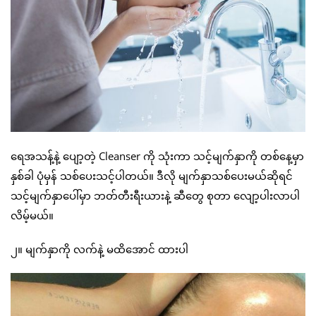
ရေအသန့်နဲ့ ပျော့တဲ့ Cleanser ကို သုံးကာ သင့်မျက်နှာကို တစ်နေ့မှာ
နှစ်ခါ ပုံမှန် သစ်ပေးသင့်ပါတယ်။ ဒီလို မျက်နှာသစ်ပေးမယ်ဆိုရင်
သင့်မျက်နှာပေါ်မှာ ဘတ်တီးရီးယားနဲ့ ဆီတွေ စုတာ လျော့ပါးလာပါ
လိမ့်မယ်။
၂။ မျက်နှာကို လက်နဲ့ မထိအောင် ထားပါ