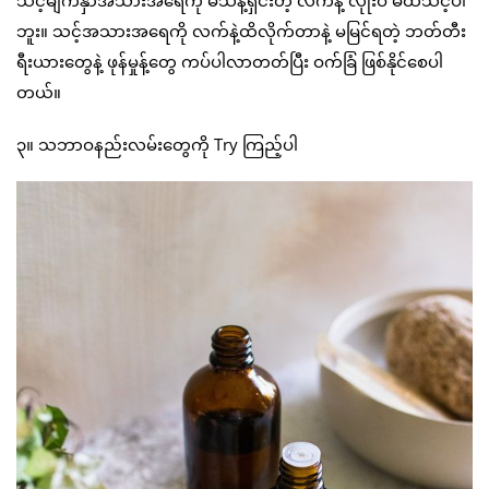
ဘူး။ သင့်အသားအရေကို လက်နဲ့ထိလိုက်တာနဲ့ မမြင်ရတဲ့ ဘတ်တီး
ရီးယားတွေနဲ့ ဖုန်မှုန့်တွေ ကပ်ပါလာတတ်ပြီး ဝက်ခြံ ဖြစ်နိုင်စေပါ
တယ်။
၃။ သဘာဝနည်းလမ်းတွေကို Try ကြည့်ပါ