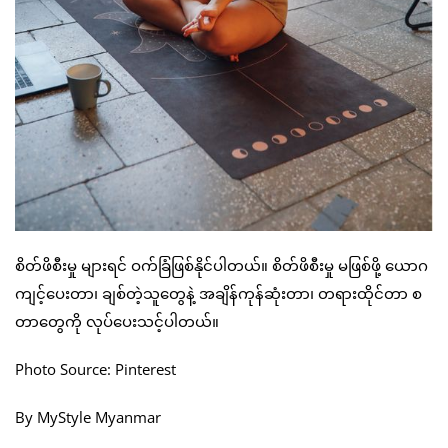
စိတ်ဖိစီးမှု များရင် ဝက်ခြံဖြစ်နိုင်ပါတယ်။ စိတ်ဖိစီးမှု မဖြစ်ဖို့ ယောဂ
ကျင့်ပေးတာ၊ ချစ်တဲ့သူတွေနဲ့ အချိန်ကုန်ဆုံးတာ၊ တရားထိုင်တာ စ
တာတွေကို လုပ်ပေးသင့်ပါတယ်။
Photo Source: Pinterest
By MyStyle Myanmar