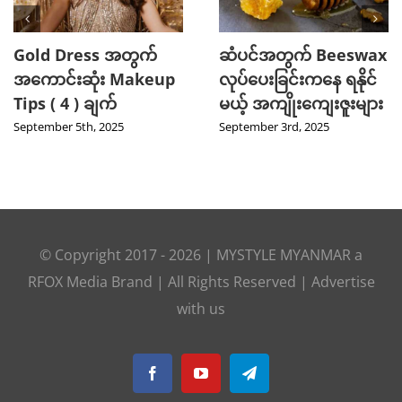
2025 TikTok မှာ Trend
သင့်ဆံကေသာကို
ဖြစ်ခဲ့တဲ့ Hot Beauty
ကျန်းမာသန်စွမ်းစေမယ့်
Product ( 5 ) မျိုး
Curry Leaves ရဲ့
အံ့ဖွယ်နည်းလမ်း ၄ ခု
August 27th, 2025
August 8th, 2025
© Copyright 2017 -
2026
|
MYSTYLE MYANMAR
a
RFOX Media
Brand | All Rights Reserved |
Advertise
with us