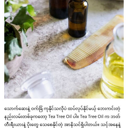
သောက်ဆေးနဲ့ ဝက်ခြံ ကုနိုင်သလိုပဲ ထပ်လုပ်နိုင်မယ့် ဘေးကင်းတဲ့
နည်းလမ်းတစ်ခုကတော့ Tea Tree Oil ပါ။ Tea Tree Oil က ဘတ်
တီးရီးယားနဲ့ ပိုးတွေ သေစေနိုင်တဲ့ အာနိသင်ရှိပါတယ်။ သင့်အနေနဲ့