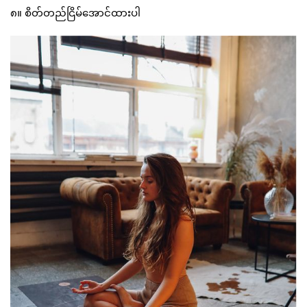
၈။ စိတ်တည်ငြိမ်အောင်ထားပါ