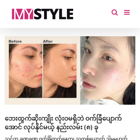
Skip
to
content
View
Larger
Image
ဘေးထွက်ဆိုးကျိုး လုံးဝမရှိဘဲ ဝက်ခြံပျောက်
အောင် လုပ်နိုင်မယ့် နည်းလမ်း (၈) ခု
သင်က ခဏခဏ ဝက်ခြံထွက်နေကျ သူတစ်ယောက် ဒါမှမဟုတ်