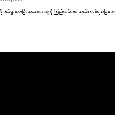
ကို ဖယ်ရှားပေးပြီး အသားအရေကို ကြည်လင်စေပါတယ်။ တစ်ရက်ခြားတစ်