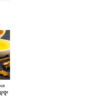
ပေး
2025 TikTok မှာ Trend ဖြစ်ခဲ့တဲ့
သင့်ဆ
ေးဇူး
Hot Beauty Product ( 5 ) မျိုး
စေမယ့
နည်းလ
August 27th, 2025
August 