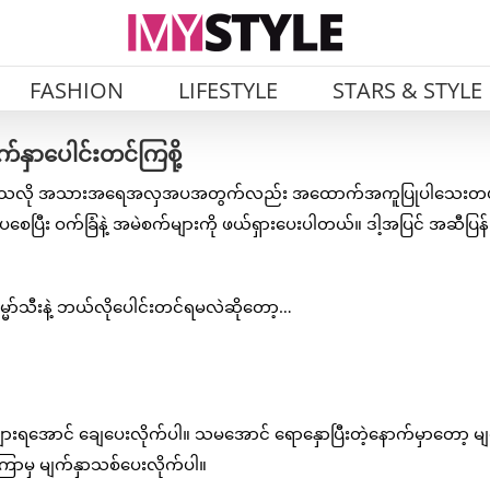
FASHION
LIFESTYLE
STARS & STYLE
်နှာပေါင်းတင်ကြစို့
အရသာရှိသလို အသားအရေအလှအပအတွက်လည်း အထောက်အကူပြုပါသေးတ
ပစေပြီး ဝက်ခြံနဲ့ အမဲစက်များကို ဖယ်ရှားပေးပါတယ်။ ဒါ့အပြင် အဆီပြန်ခ
္မော်သီးနဲ့ ဘယ်လိုပေါင်းတင်ရမလဲဆိုတော့…
ှစ်များရအောင် ချေပေးလိုက်ပါ။ သမအောင် ရောနှောပြီးတဲ့နောက်မှာတော့ မျ
့်ကြာမှ မျက်နှာသစ်ပေးလိုက်ပါ။