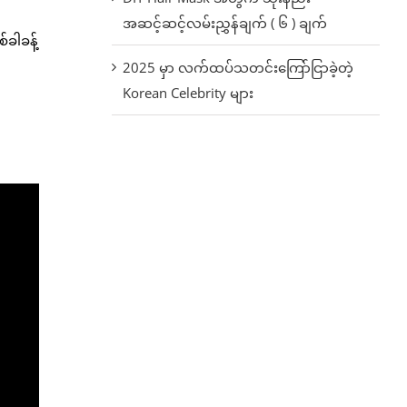
အဆင့်ဆင့်လမ်းညွှန်ချက် ( ၆ ) ချက်
ခါခန့်
2025 မှာ လက်ထပ်သတင်းကြော်ငြာခဲ့တဲ့
Korean Celebrity များ