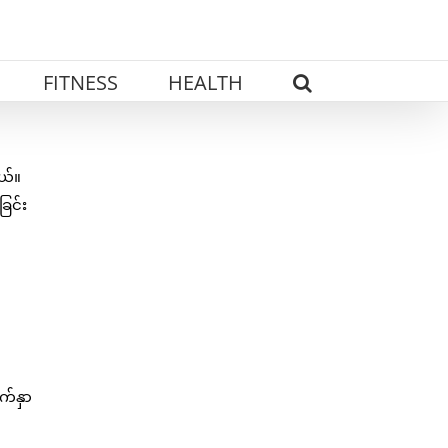
FITNESS
HEALTH
ယ်။
ြင်း
က်နှာ