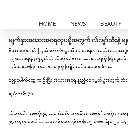
Skip
to
content
HOME
NEWS
BEAUTY
မျက်နှာအသားအရေလှပဖို့အတွက် လိမ္မော်သီးနဲ့ မျက
ဗီတာမင်စီဓာတ် ကြွယ်ဝတဲ့ လိမ္မော်သီးက စားရတာလည်း 
ကျန်းမာရေးနဲ့ ညီညွှတ်တဲ့ လိမ္မော်သီးက အသားအရေကို ဖြူဖွေးဝင်း
ကင်းဝေးစေပြီး အသားအရေကို ကြည်လင်ဝင်းပစေပါတယ်။
ချွေးပေါက်တွေ ကျဉ်းပြီး အသားအရေ နူးညံ့ချောမွတ်ဖို့အတွက် လိမ
နည်းလမ်း (၁)
လိမ္မော်သီး တစ်လုံးနှင့် သင်္ဘောသီး လေးစိတ် တစ်စိတ်ခန့်ကို အန
နှင့် လည်ပင်းပေါ်မှာ သုတ်လိမ်းပေးလိုက်ပါ။ ၁၅ မိနစ်၊ မိနစ် ၂၀ ခန