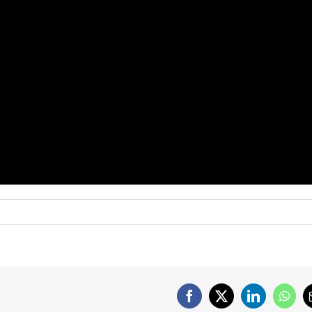
Facebook
X
LinkedIn
What