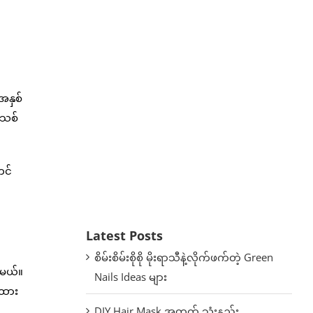
အနှစ်
ာသစ်
တင်
Latest Posts
စိမ်းစိမ်းစိုစို မိုးရာသီနဲ့လိုက်ဖက်တဲ့ Green
့်မယ်။
Nails Ideas များ
် ထား
DIY Hair Mask အတွက် သုံးနည်း