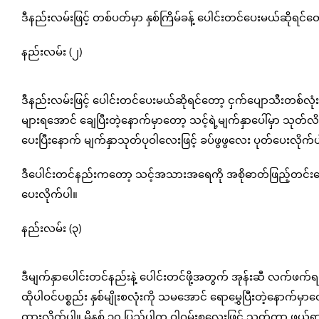
ဒီနည်းလမ်းဖြင့် တစ်ပတ်မှာ နှစ်ကြိမ်ခန့် ပေါင်းတင်ပေးမယ်ဆ
နည်းလမ်း (၂)
ဒီနည်းလမ်းဖြင့် ပေါင်းတင်ပေးမယ်ဆိုရင်တော့ ငှက်ပျောသီးတစ်လုံးနှင့်
များရအောင် ချေပြီးတဲ့နောက်မှာတော့ သင့်ရဲ့မျက်နှာပေါ်မှာ သုတ်လိမ
ပေးပြီးနောက် မျက်နှာသုတ်ပုဝါလေးဖြင့် ခပ်ဖွဖွလေး ပုတ်ပေးလိုက်
ဒီပေါင်းတင်နည်းကတော့ သင့်အသားအရေကို အစိုဓာတ်ဖြည့်တင်းပေးပ
ပေးလိုက်ပါ။
နည်းလမ်း (၃)
ဒီမျက်နှာပေါင်းတင်နည်းနဲ့ ပေါင်းတင်ဖို့အတွက် အုန်းဆီ လက်ဖက်ရည်ဇွန်
ထိုပါဝင်ပစ္စည်း နှစ်မျိုးစလုံးကို သမအောင် ရောမွှေပြီးတဲ့နောက်မှာတ
ထားလိုက်ပါ။ မိနစ် ၃၀ ပြည့်ပါက ဝါဂွမ်းစလေးဖြင့် သုတ်ကာ ဖယ်ရှ