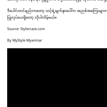
ဒီပေါင်းတင်နည်းကတော့ သင့်ရဲ့မျက်နှာပေါ်က အညစ်အကြေးများ
ပြုလုပ်ပေးဖို့တော့ လိုပါလိမ့်မယ်။
Source: Stylecraze.com
By MyStyle Myanmar