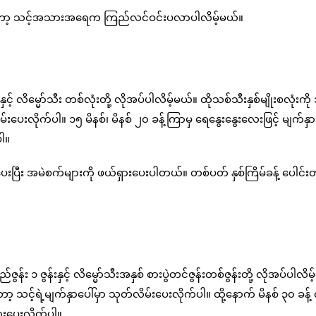
ိုရင်တော့ သင့်အသားအရေက ကြည်လင်ဝင်းပလာပါလိမ့်မယ်။
 လိမ္မော်သီး တစ်လုံးတို့ လိုအပ်ပါလိမ့်မယ်။ ထိုသစ်သီးနှစ်မျိုးစလုံးကို 
်းပေးလိုက်ပါ။ ၁၅ မိနစ်၊ မိနစ် ၂၀ ခန့်ကြာမှ ရေနွေးနွေးလေးဖြင့် မျက်နှ
ပါ။
ြီး အမဲစက်များကို ဖယ်ရှားပေးပါတယ်။ တစ်ပတ် နှစ်ကြိမ်ခန့် ပေါင်း
း ၁ ဇွန်းနှင့် လိမ္မော်သီးအနှစ် စားပွဲတင်ဇွန်းတစ်ဇွန်းတို့ လိုအပ်ပါလိမ
ော့ သင့်ရဲ့မျက်နှာပေါ်မှာ သုတ်လိမ်းပေးလိုက်ပါ။ ထို့နောက် မိနစ် ၃၀ ခန့
ားပေးလိုက်ပါ။