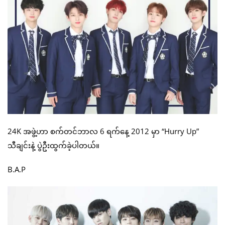
24K အဖွဲ့ဟာ စက်တင်ဘာလ 6 ရက်နေ့ 2012 မှာ “Hurry Up”
သီချင်းနဲ့ ပွဲဦးထွက်ခဲ့ပါတယ်။
B.A.P