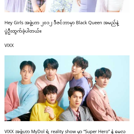
Hey Girls အဖွဲ့ဟာ ၂၀၁၂ ဒီဇင်ဘာမှာ Black Queen အမည်နဲ့
ပွဲဦးထွက်ခဲ့ပါတယ်။
VIXX
VIXX အဖွဲ့ဟာ MyDol ရဲ့ reality show မှာ “Super Hero” နဲ့ မေလ