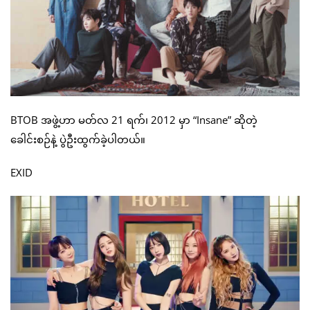
BTOB အဖွဲ့ဟာ မတ်လ 21 ရက်၊ 2012 မှာ “Insane” ဆိုတဲ့
ခေါင်းစဉ်နဲ့ ပွဲဦးထွက်ခဲ့ပါတယ်။
EXID