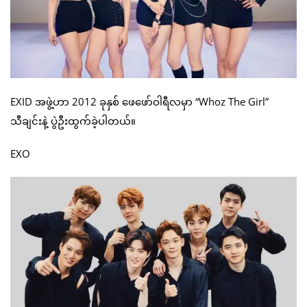
EXID အဖွဲ့ဟာ 2012 ခုနှစ် ဖေဖော်ဝါရီလမှာ “Whoz The Girl”
သီချင်းနဲ့ ပွဲဦးထွက်ခဲ့ပါတယ်။
EXO