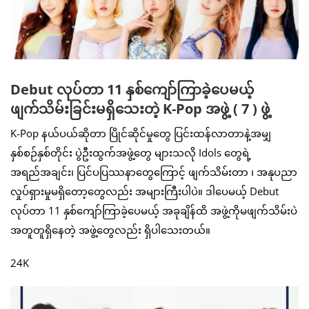
Debut လုပ်တာ 11 နှစ်ကျော်ကြာခဲ့ပေမယ့်
ဖျက်သိမ်းခြင်းမရှိသေးတဲ့ K-Pop အဖွဲ့ ( 7 ) ဖွဲ့
K-Pop နယ်ပယ်ဆိုတာ ပြိုင်ဆိုင်မှုတွေ ပြင်းထန်လာတာနဲ့အမျှ
နှစ်စဉ်နှစ်တိုင်း ပွဲဦးထွက်အဖွဲ့တွေ များသလို Idols တွေရဲ့
အရည်အချင်း၊ ပြင်ပပြဿနာတွေကြောင့် ဖျက်သိမ်းတာ ၊ အနုပညာ
လှုပ်ရှားမှုမရှိတော့တွေလည်း အများကြီးပါပဲ။ ဒါပေမယ့် Debut
လုပ်တာ 11 နှစ်ကျော်ကြာခဲ့ပေမယ့် အခုချိန်ထိ အဖွဲ့ကိုမဖျက်သိမ်းပဲ
အတူတူရှိနေတဲ့ အဖွဲ့တွေလည်း ရှိပါသေးတယ်။
24K