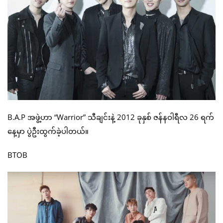
B.A.P အဖွဲ့ဟာ “Warrior” သီချင်းနဲ့ 2012 ခုနှစ် ဇန်နဝါရီလ 26 ရက်
နေ့မှာ ပွဲဦးထွက်ခဲ့ပါတယ်။
BTOB