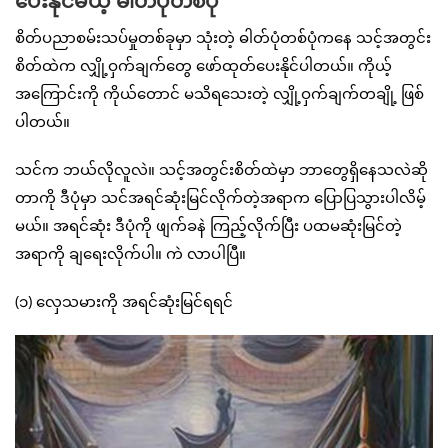
ပေးနိုင်မယ့် ဓါတ်ပုံတစ်ပုံ
စိတ်ပညာစမ်းသပ်မှုတစ်ခုမှာ သုံးတဲ့ ဓါတ်ပုံတစ်ပုံကနေ သင့်အတွင်း
စိတ်ထဲက လျှို့ဝှက်ချက်တွေ ဖော်ထုတ်ပေးနိုင်ပါတယ်။ ကိုယ့်
အကြောင်းကို ကိုယ်တောင် မသိရသေးတဲ့ လျှို့ဝှက်ချက်တချို့ ဖြစ်
ပါတယ်။
သင်က ဘယ်လိုလူလဲ။ သင့်အတွင်းစိတ်ထဲမှာ ဘာတွေရှိနေသလဲဆို
တာကို ဒီပုံမှာ သင်အရင်ဆုံးမြင်လိုက်တဲ့အရာက ပြောပြသွားပါလိမ့်
မယ်။ အရင်ဆုံး ဒီပုံကို ဖျက်ခနဲ ကြည့်လိုက်ပြီး ပထမဆုံးမြင်တဲ့
အရာကို ချရေးလိုက်ပါ။ ကဲ လာပါပြီ။
(၁) လှေသမားကို အရင်ဆုံးမြင်ရရင်