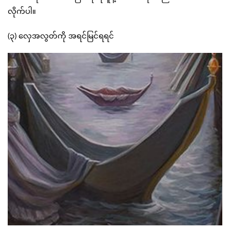
လိုက်ပါ။
(၃) လှေအလွတ်ကို အရင်မြင်ရရင်