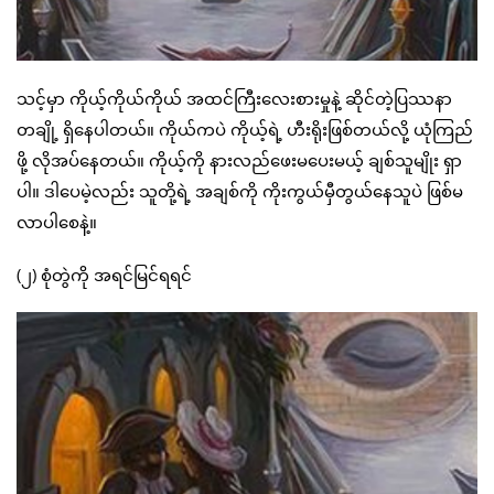
သင့်မှာ ကိုယ့်ကိုယ်ကိုယ် အထင်ကြီးလေးစားမှုနဲ့ ဆိုင်တဲ့ပြဿနာ
တချို့ ရှိနေပါတယ်။ ကိုယ်ကပဲ ကိုယ့်ရဲ့ ဟီးရိုးဖြစ်တယ်လို့ ယုံကြည်
ဖို့ လိုအပ်နေတယ်။ ကိုယ့်ကို နားလည်ဖေးမပေးမယ့် ချစ်သူမျိုး ရှာ
ပါ။ ဒါပေမဲ့လည်း သူတို့ရဲ့ အချစ်ကို ကိုးကွယ်မှီတွယ်နေသူပဲ ဖြစ်မ
လာပါစေနဲ့။
(၂) စုံတွဲကို အရင်မြင်ရရင်