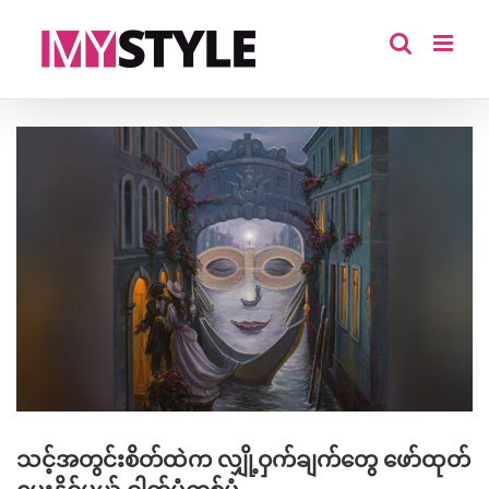
Skip
to
content
View
Larger
Image
သင့်အတွင်းစိတ်ထဲက လျှို့ဝှက်ချက်တွေ ဖော်ထုတ်