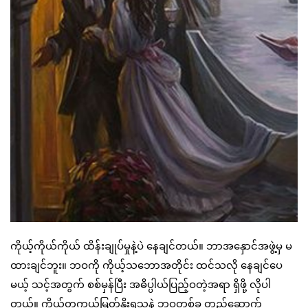
ကိုယ့်ကိုယ်ကိုယ် ထိန်းချုပ်မှုနဲ့ပဲ နေချင်တယ်။ ဘာအနှောင်အဖွဲ့မှ မ
ထားချင်ဘူး။ ဘဝကို ကိုယ့်သဘောအတိုင်း ထင်သလို နေချင်ပေ
မယ့် သင့်အတွက် စစ်မှန်ပြီး အဓိပ္ပါယ်ပြည့်ဝတဲ့အရာ ရှိဖို့ လိုပါ
တယ်။ ကိုယ်တကယ်မြတ်နိုးရသူနဲ့ ဘဝတစ်ခု တည်ဆောက်