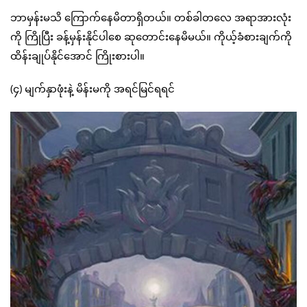
ဘာမှန်းမသိ ကြောက်နေမိတာရှိတယ်။ တစ်ခါတလေ အရာအားလုံး
ကို ကြိုပြီး ခန့်မှန်းနိုင်ပါစေ ဆုတောင်းနေမိမယ်။ ကိုယ့်ခံစားချက်ကို
ထိန်းချုပ်နိုင်အောင် ကြိုးစားပါ။
(၄) မျက်နှာဖုံးနဲ့ မိန်းမကို အရင်မြင်ရရင်