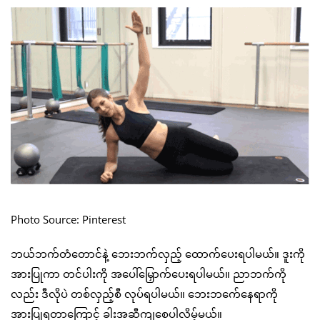
Photo Source: Pinterest
ဘယ်ဘက်တံတောင်နဲ့ ဘေးဘက်လှည့် ထောက်ပေးရပါမယ်။ ဒူးကို
အားပြုကာ တင်ပါးကို အပေါ်မြှောက်ပေးရပါမယ်။ ညာဘက်ကို
လည်း ဒီလိုပဲ တစ်လှည့်စီ လုပ်ရပါမယ်။ ဘေးဘက်ေနေရာကို
အားပြုရတာကြောင့် ခါးအဆီကျစေပါလိမ့်မယ်။