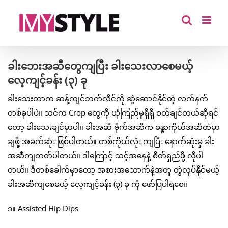
Skip
to
content
ခါးဘေးအဆီတွေကျပြီး ခါးသေးလာစေမယ့်
လေ့ကျင့်ခန်း (၃) ခု
ခါးသေးတာက ဆန့်ကျင်ဘက်လိင်ကို ဆွဲဆောင်နိုင်တဲ့ လက်နက်
တစ်ခုပါပဲ။ သင်က Crop တွေကို ယုံကြည်မှုရှိရှိ ဝတ်ချင်တယ်ဆိုရင်
တော့ ခါးသေးချင်မှာပါ။ ခါးအဆီ ဗိုက်အဆီက ခန္ဓာကိုယ်အဆီထဲမှာ
ချဖို့ အခက်ဆုံး ဖြစ်ပါတယ်။ တစ်ကိုယ်လုံး ကျပြီး နောက်ဆုံးမှ ခါး
အဆီကျတတ်ပါတယ်။ ဒါကြောင့် သင့်အနေနဲ့ စိတ်ရှည်ဖို့ လိုပါ
တယ်။ ဒီတစ်ခေါက်မှာတော့ အစားအသောက်နဲ့အတူ တွဲလုပ်နိုင်မယ့်
ခါးအဆီကျစေမယ့် လေ့ကျင့်ခန်း (၃) ခု ကို ဖော်ပြပါရစေ။
၁။ Assisted Hip Dips