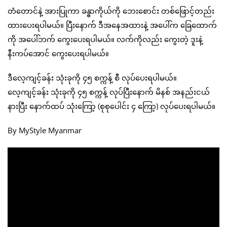
တံတောင်နဲ့ အားပြုကာ ခန္ဓာကိုယ်ကို ဘေးစောင်း တစ်ဖြောင့်တည်း
ထားပေးရပါမယ်။ ပြီးနောက် ဒီအနေအထားနဲ့ အပေါ်က ခြေထောက်
ကို အပေါ်ဘက် ကွေးပေးရပါမယ်။ လက်ကိုလည်း ကွေးတဲ့ ဒူးနဲ့
နီးကပ်အောင် ကွေးပေးရပါမယ်။
ဒီလေ့ကျင့်ခန်း သုံးခုကို ၄၅ စက္ကန့် စီ လုပ်ပေးရပါမယ်။
လေ့ကျင့်ခန်း သုံးခုကို ၄၅ စက္ကန့် လုပ်ပြီးနောက် မိနစ် အနည်းငယ်
နားပြီး နောက်ထပ် သုံးကြော့ (စုစုပေါင်း ၄ ကြော့) လုပ်ပေးရပါမယ်။
By MyStyle Myanmar