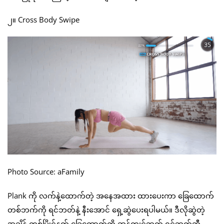
၂။ Cross Body Swipe
Photo Source: aFamily
Plank ကို လက်နဲ့ထောက်တဲ့ အနေအထား ထားပေးကာ ခြေထောက်
တစ်ဘက်ကို ရင်ဘတ်နဲ့ နီးအောင် ရှေ့ဆွဲပေးရပါမယ်။ ဒီလိုဆွဲတဲ့
အချိန် တစ်ပြိုင်နက် ခြေထောက်ကို ဆန့်ကျင်ဘက် ရင်ဘက်ဆီ