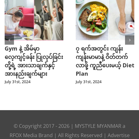
Gym နဲ့ အိမ်မှာ
၇ ရက်အတွင်း ကျန်း
လေ့ကျင့်ခန်း ပြုလုပ်ခြင်း
ကျန်းမာမာနဲ့ ဝိတ်တက်
တို့ရဲ့ အားသာချက်နှင့်
လာဖို့ ကူညီပေးမယ့် Diet
အားနည်းချက်များ
Plan
July 31st, 2024
July 31st, 2024
© Copyright 2017 -
2026
|
MYSTYLE MYANMAR
a
RFOX Media
Brand | All Rights Reserved |
Advertise