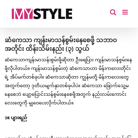
Skip
to
content
ဆံကေသာ ကျန်းမာသန်စွမ်းနေစေဖို့ သဘာဝ
အတိုင်း ထိန်းသိမ်းနည်း (၃) သွယ်
ဆံကေသာကျန်းမာသန်းစွမ်းဖို့ဆိုတာ ဦးရေပြား ကျန်းမာသန်စွမ်းနေ
ဖို့လိုပါတယ်။ ကျန်းမာသန်စွမ်းတဲ့ ဆံကေသာဟာ မိန်းကလေးတိုင်း
ရဲ့ အိပ်မက်တစ်ခုပါ။ ဆံကေသာဆိုတာ ကျွန်မတို့ မိန်းကလေးတွေ
အတွက်တော့ ဒုတိယမျက်နှာတစ်ခုပါပဲ။ ဆံကေသာ ခြောက်သွေ့မ
နေစေဘဲ ပျော့ပြောင်းသန်စွမ်းနေစေဖို့အတွက် နည်းလမ်းကောင်း
လေးတွေကို မျှဝေပေးလိုက်ပါတယ်။
၁။ ပျားရည်