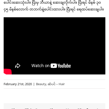
ပေါင်းဆေးသုံးပါ။ ပြီးမှ ဘီယာနဲ့ ဆေးချလိုက်ပါ။ ပြီးရင် မိနစ် ၃၀
၄၅ မိနစ်လောက် တဘက်နဲ့ပေါင်းထားပါ။ ပြီးရင် ရေထပ်ဆေးချပါ။
February 21st, 2020
|
Beauty
,
ဆံပင် – Hair