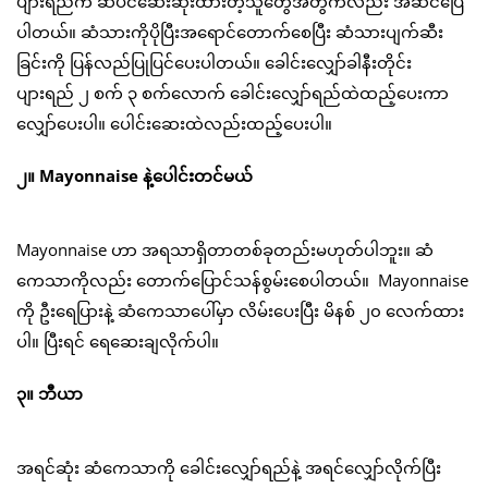
ပျားရည်က ဆံပင်ဆေးဆိုးထားတဲ့သူတွေအတွက်လည်း အဆင်ပြေ
ပါတယ်။ ဆံသားကိုပိုပြီးအရောင်တောက်စေပြီး ဆံသားပျက်ဆီး
ခြင်းကို ပြန်လည်ပြုပြင်ပေးပါတယ်။ ခေါင်းလျှော်ခါနီးတိုင်း
ပျားရည် ၂ စက် ၃ စက်လောက် ခေါင်းလျှော်ရည်ထဲထည့်ပေးကာ
လျှော်ပေးပါ။ ပေါင်းဆေးထဲလည်းထည့်ပေးပါ။
၂။ Mayonnaise နဲ့ပေါင်းတင်မယ်
Mayonnaise ဟာ အရသာရှိတာတစ်ခုတည်းမဟုတ်ပါဘူး။ ဆံ
ကေသာကိုလည်း တောက်ပြောင်သန်စွမ်းစေပါတယ်။ Mayonnaise
ကို ဦးရေပြားနဲ့ ဆံကေသာပေါ်မှာ လိမ်းပေးပြီး မိနစ် ၂၀ လေက်ထား
ပါ။ ပြီးရင် ရေဆေးချလိုက်ပါ။
၃။ ဘီယာ
အရင်ဆုံး ဆံကေသာကို ခေါင်းလျှော်ရည်နဲ့ အရင်လျှော်လိုက်ပြီး