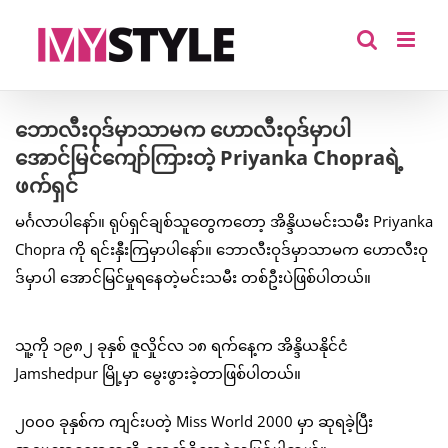
Skip
to
content
ဘောလီးဝုဒ်မှာသာမက ဟောလီးဝုဒ်မှာပါ
အောင်မြင်ကျော်ကြားတဲ့ Priyanka Chopraရဲ့
ဖက်ရှင်
မင်္ဂလာပါနော်။ ရုပ်ရှင်ချစ်သူတွေကတော့ အိန္ဒိယမင်းသမီး Priyanka
Chopra ကို ရင်းနှီးကြမှာပါနော်။ ဘောလီးဝုဒ်မှာသာမက ဟောလီးဝု
ဒ်မှာပါ အောင်မြင်မှုရနေတဲ့မင်းသမီး တစ်ဦးပဲဖြစ်ပါတယ်။
သူ့ကို ၁၉၈၂ ခုနှစ် ဇူလှိုင်လ ၁၈ ရက်နေ့က အိန္ဒိယနိုင်ငံ
Jamshedpur မြို့မှာ မွေးဖွားခဲ့တာဖြစ်ပါတယ်။
၂၀၀၀ ခုနှစ်က ကျင်းပတဲ့ Miss World 2000 မှာ ဆုရခဲ့ပြီး