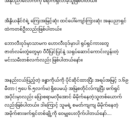
အနုပညာလောကကို ရောက်ရှိလာခဲ့သူဖြစ်ပါတယ်။
အိန္ဒိယနိုင်ငံရဲ့ ကြေးအမြင့်ဆုံး ထင်ပေါ်ကျော်ကြားဆုံး အနုပညာရှင်
ထဲကတစ်ဦးလည်းဖြစ်ပါတယ်။
ဘောလီးဝုဒ်မှာသာမက ဟောလီးဝုဒ်မှာပါ ရုပ်ရှင်ကားတွေ
ဇာတ်လမ်းတွဲတွေမှာ ပီပီပြင်ပြင်နဲ့ သရုပ်ဆောင်ကောင်းလွန်းတဲ့
မင်းသမီးတစ်လက်လည်း ဖြစ်ပါတယ်နော်။
အနည်းငယ်ပြည့်တဲ့ ခန္ဓာကိုယ်ကို ပိုင်ဆိုင်ထားပြီး အရပ်အမြင့် ၁.၆၉
မီတာ ( ၅ပေ ၆.၅လက်မ) ရှိပေမယ့် အမြဲစတိုင်လ်ကျပြီး ဖက်ရှင်
အပိုင်းမှာလည်း ပြောစရာမလိုအောင် မိမိုက်နေတဲ့သူတစ်ယောက်
လည်းဖြစ်ပါတယ်။ ဒါကြောင့် သူမရဲ့ စမတ်ကျကျ မိမိုက်နေတဲ့
အမိုက်စားဖက်ရှင်တစ်ချို့ကို ဝေမျှပေးလိုက်ပါတယ်နော်….