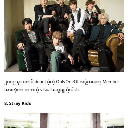
၂၀၁၉ မှာ စတင် debut ခဲ့တဲ့ OnlyOneOf အဖွဲ့ကတော့ Member
အားလုံးက တကယ့် visual တွေချည်းပါပဲ။
8. Stray Kids