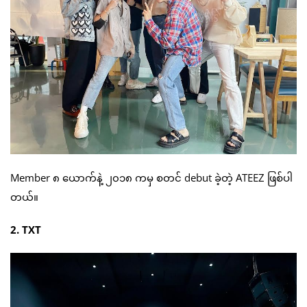
Member ၈ ယောက်နဲ့ ၂၀၁၈ ကမှ စတင် debut ခဲ့တဲ့ ATEEZ ဖြစ်ပါ
တယ်။
2. TXT