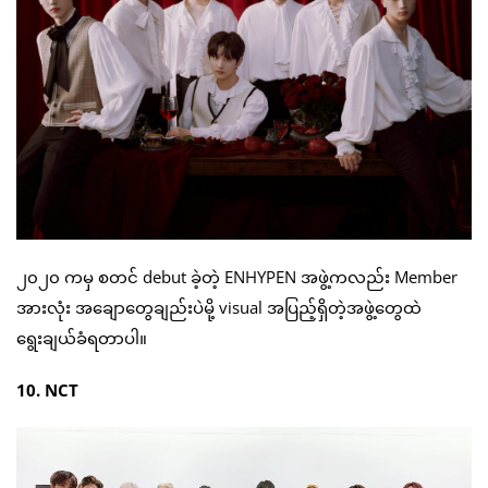
၂၀၂၀ ကမှ စတင် debut ခဲ့တဲ့ ENHYPEN အဖွဲ့ကလည်း Member
အားလုံး အချောတွေချည်းပဲမို့ visual အပြည့်ရှိတဲ့အဖွဲ့တွေထဲ
ရွေးချယ်ခံရတာပါ။
10. NCT