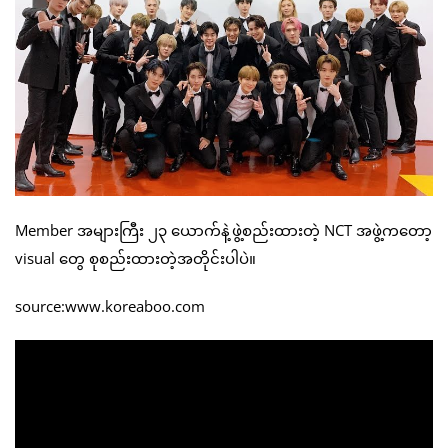
Member အများကြီး ၂၃ ယောက်နဲ့ဖွဲ့စည်းထားတဲ့ NCT အဖွဲ့ကတော့
visual တွေ စုစည်းထားတဲ့အတိုင်းပါပဲ။
source:www.koreaboo.com