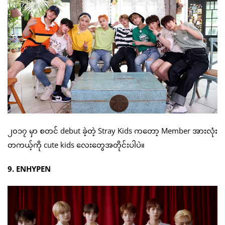
၂၀၁၇ မှာ စတင် debut ခဲ့တဲ့ Stray Kids ကတော့ Member အားလုံး
တကယ့်ကို cute kids လေးတွေအတိုင်းပါပဲ။
9. ENHYPEN