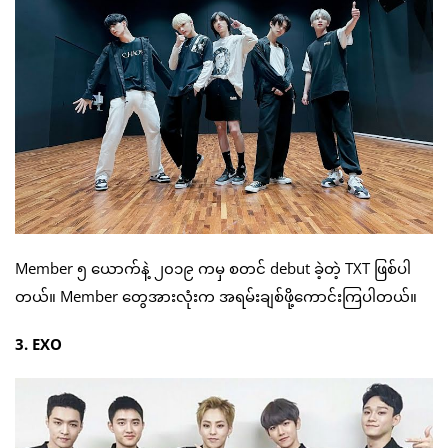
Member ၅ ယောက်နဲ့ ၂၀၁၉ ကမှ စတင် debut ခဲ့တဲ့ TXT ဖြစ်ပါ
တယ်။ Member တွေအားလုံးက အရမ်းချစ်ဖို့ကောင်းကြပါတယ်။
3. EXO