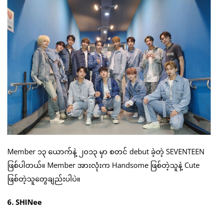
Member ၁၃ ယောက်နဲ့ ၂၀၁၃ မှာ စတင် debut ခဲ့တဲ့ SEVENTEEN
ဖြစ်ပါတယ်။ Member အားလုံးက Handsome ဖြစ်တဲ့သူနဲ့ Cute
ဖြစ်တဲ့သူတွေချည်းပါပဲ။
6. SHINee