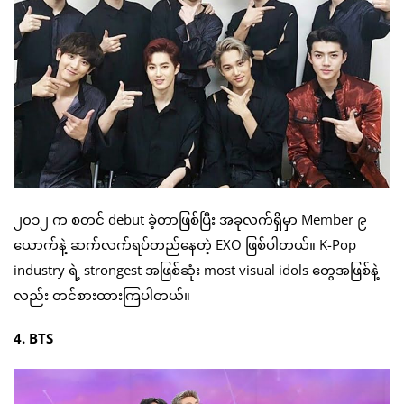
၂၀၁၂ က စတင် debut ခဲ့တာဖြစ်ပြီး အခုလက်ရှိမှာ Member ၉
ယောက်နဲ့ ဆက်လက်ရပ်တည်နေတဲ့ EXO ဖြစ်ပါတယ်။ K-Pop
industry ရဲ့ strongest အဖြစ်ဆုံး most visual idols တွေအဖြစ်နဲ့
လည်း တင်စားထားကြပါတယ်။
4. BTS