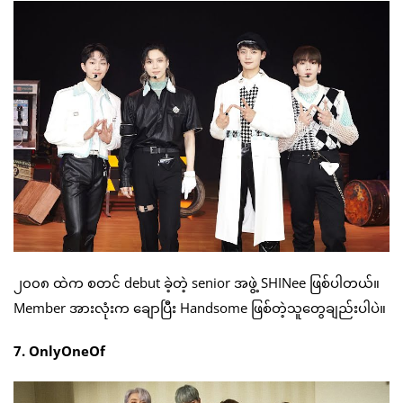
၂၀၀၈ ထဲက စတင် debut ခဲ့တဲ့ senior အဖွဲ့ SHINee ဖြစ်ပါတယ်။
Member အားလုံးက ချောပြီး Handsome ဖြစ်တဲ့သူတွေချည်းပါပဲ။
7. OnlyOneOf