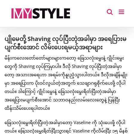
Skip
to
content
ပျိုမေတို့ Shaving လုပ်ပြီးတဲ့အခါမှာ အရေပြားမ
ပျက်စီးအောင် လိမ်းပေးရမယ့်အရာများ
မိန်းကလေးတော်တော်များများကတော့ ခြေသလုံးမွှေးနဲ့ ဂျိုင်းမွှေး
တွေကို Shaving လုပ်ကြမှာပါ။ ဒီလို Shaving လုပ်ပြီးတဲ့အခါမှာ
တော့ အသားအရေဟာ အရမ်းကိုနူးညံ့သွားပါတယ်။ ဒီလိုအချိန်မျိုး
မှာ အရေပြားက ပိုးဝင်လွယ်တဲ့အတွက် သေချာဂရုစိုက်ပေးဖို့ လိုပါ
တယ်။ ဒါကြောင့် ဂျိုင်းမွှေးနဲ့ ခြေသလုံးမွှေးရိတ်ပြီးတဲ့အခါမှာ
အရေပြားမပျက်စီးအောင် သဘာဝနည်းလမ်းလေးတွေနဲ့ ပြန်ပြီး
ထိန်းသိမ်းပေးရပါတယ်။
ခြေသလုံးမွှေးရိတ်ပြီးတဲ့အခါမှာတော့ Vaseline ကို သုံးပေးဖို့ လိုပါ
တယ်။ ခြေသလုံးမွှေးရိတ်ပြီးသွားရင် Vaseline ကိုလိမ်းပြီး ၁၅ မိနစ်