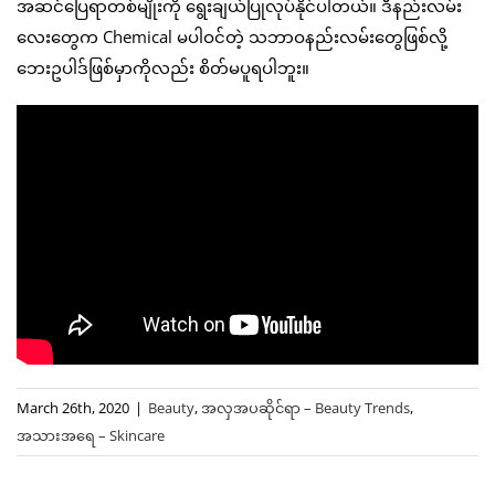
အဆင်ပြေရာတစ်မျိုးကို ရွေးချယ်ပြုလုပ်နိုင်ပါတယ်။ ဒီနည်းလမ်း
လေးတွေက Chemical မပါဝင်တဲ့ သဘာဝနည်းလမ်းတွေဖြစ်လို့
ဘေးဥပါဒ်ဖြစ်မှာကိုလည်း စိတ်မပူရပါဘူး။
March 26th, 2020
|
Beauty
,
အလှအပဆိုင်ရာ – Beauty Trends
,
အသားအရေ – Skincare