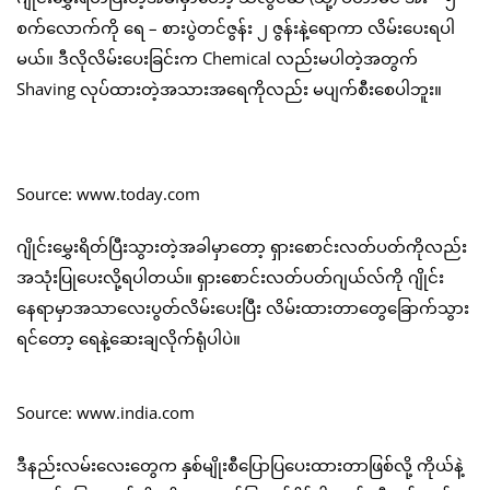
စက်လောက်ကို ရေ – စားပွဲတင်ဇွန်း ၂ ဇွန်းနဲ့ရောကာ လိမ်းပေးရပါ
မယ်။ ဒီလိုလိမ်းပေးခြင်းက Chemical လည်းမပါတဲ့အတွက်
Shaving လုပ်ထားတဲ့အသားအရေကိုလည်း မပျက်စီးစေပါဘူး။
Source: www.today.com
ဂျိုင်းမွှေးရိတ်ပြီးသွားတဲ့အခါမှာတော့ ရှားစောင်းလတ်ပတ်ကိုလည်း
အသုံးပြုပေးလို့ရပါတယ်။ ရှားစောင်းလတ်ပတ်ဂျယ်လ်ကို ဂျိုင်း
နေရာမှာအသာလေးပွတ်လိမ်းပေးပြီး လိမ်းထားတာတွေခြောက်သွား
ရင်တော့ ရေနဲ့ဆေးချလိုက်ရုံပါပဲ။
Source: www.india.com
ဒီနည်းလမ်းလေးတွေက နှစ်မျိုးစီပြောပြပေးထားတာဖြစ်လို့ ကိုယ်နဲ့