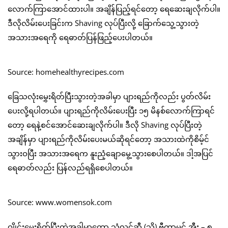
လောက်ကြာအောင်ထားပါ။ အချိန်ပြည့်ရင်တော့ ရေဆေးချလိုက်ပါ။
ဒီလိုလိမ်းပေးခြင်းက Shaving လုပ်ပြီးလို့ ခြောက်သွေ့သွားတဲ့
အသားအရေကို ရေဓာတ်ပြန်ဖြည့်ပေးပါတယ်။
Source: homehealthyrecipes.com
ခြေသလုံးမွှေးရိတ်ပြီးသွားတဲ့အခါမှာ ပျားရည်ကိုလည်း ပွတ်လိမ်း
ပေးလို့ရပါတယ်။ ပျားရည်ကိုလိမ်းပေးပြီး ၁၅ မိနစ်လောက်ကြာရင်
တော့ ရေနဲ့စင်အောင်ဆေးချလိုက်ပါ။ ဒီလို Shaving လုပ်ပြီးတဲ့
အချိန်မှာ ပျားရည်ကိုလိမ်းပေးမယ်ဆိုရင်တော့ အသားထဲကိုစိမ့်င်
သွားဝပြီး အသားအရေက နူးညံ့ချောမွေ့သွားစေပါတယ်။ ဒါ့အပြင်
ရေဓာတ်လည်း ပြန်လည်ရရှိစေပါတယ်။
Source: www.womensok.com
ဂျိုင်းမွှေးရိတ်ပြီးတဲ့အခါမှာတော့ သံလွင်ဆီ (သို့) ဗီတာမင် အီး – ၅