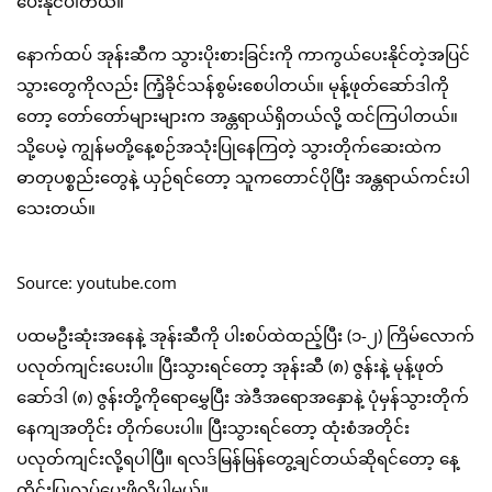
ပေးနိုင်ပါတယ်။
နောက်ထပ် အုန်းဆီက သွားပိုးစားခြင်းကို ကာကွယ်ပေးနိုင်တဲ့အပြင်
သွားတွေကိုလည်း ကြံ့ခိုင်သန်စွမ်းစေပါတယ်။ မုန့်ဖုတ်ဆော်ဒါကို
တော့ တော်တော်များများက အန္တရာယ်ရှိတယ်လို့ ထင်ကြပါတယ်။
သို့ပေမဲ့ ကျွန်မတို့နေ့စဉ်အသုံးပြုနေကြတဲ့ သွားတိုက်ဆေးထဲက
ဓာတုပစ္စည်းတွေနဲ့ ယှဉ်ရင်တော့ သူကတောင်ပိုပြီး အန္တရာယ်ကင်းပါ
သေးတယ်။
Source: youtube.com
ပထမဦးဆုံးအနေနဲ့ အုန်းဆီကို ပါးစပ်ထဲထည့်ပြီး (၁-၂) ကြိမ်လောက်
ပလုတ်ကျင်းပေးပါ။ ပြီးသွားရင်တော့ အုန်းဆီ (၈) ဇွန်းနဲ့ မုန့်ဖုတ်
ဆော်ဒါ (၈) ဇွန်းတို့ကိုရောမွှေပြီး အဲဒီအရောအနှောနဲ့ ပုံမှန်သွားတိုက်
နေကျအတိုင်း တိုက်ပေးပါ။ ပြီးသွားရင်တော့ ထုံးစံအတိုင်း
ပလုတ်ကျင်းလို့ရပါပြီ။ ရလဒ်မြန်မြန်တွေ့ချင်တယ်ဆိုရင်တော့ နေ့
တိုင်းပြုလုပ်ပေးဖို့လိုပါမယ်။