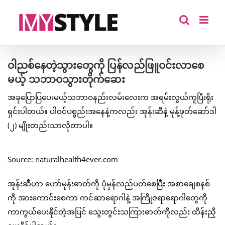
Skip
to
content
ဝါညစ်နေတဲ့သွားတွေကို ပြန်လည်ဖြူဝင်းလာစေ
မယ့် သဘာဝသွားတိုက်ဆေး
အခုပြောပြပေးမယ့်သဘာဝနည်းလမ်းလေးက အရမ်းလွယ်ကူပြီးရိုး
ရှင်းပါတယ်။ ပါဝင်ပစ္စည်းအနေနဲ့ကလည်း အုန်းဆီနဲ့ မုန့်ဖုတ်ဆော်ဒါ
(၂) မျိုးတည်းသာလိုတာပါ။
Source: naturalhealth4ever.com
အုန်းဆီဟာ ဟော်မုန်းဓာတ်ကို ပုံမှန်လည်ပတ်စေပြီး အစာချေစနစ်
ကို အားကောင်းစေကာ ကင်ဆာရောဂါနဲ့ အကြိုဇရာရောဂါတွေကို
ကာကွယ်ပေးနိုင်တဲ့အပြင် သွေးတွင်းသကြားဓာတ်ကိုလည်း ထိန်းညှိ