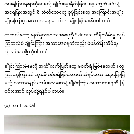
အရေပြားနေရာဆိုပေမယ့် ချိုင်းမွေးရိတ်ခြင်း၊ ချွေးထွက်ခြင်း နဲ့
အရေပြားအတွင်းရှိ ဆဲလ်သေတွေ စုပုံခြင်းစတဲ့ အကြောင်းအမျိုး
မျိုးကြောင့် အသားအရေ မဲညစ်တာမျိုး ဖြစ်စေနိုင်ပါတယ်။
တကယ်တော့ မျက်နှာအသားအရေကို Skincare ထိန်းသိမ်းမှု လုပ်
ကြသလိုပဲ ချိုင်းကြား အသားအရေကိုလည်း ပုံမှန်ထိန်းသိမ်းမှု
ပြုလုပ်ပေးဖို့ လိုပါတယ်။
ချိုင်းကြားမဲနေလို့ အင်္ကျီလက်ပြတ်တွေ မဝတ်ရဲ ဖြစ်နေတယ် ၊ လူ
ကြားသူကြားထဲ သွားဖို့ မဝံ့မရဲဖြစ်နေတယ်ဆိုရင်တော့ အခုပြောပြ
မယ့် သဘာဝနည်းလမ်းလေးတွေနဲ့ ချိုင်းကြား အသားအရေကို ဖြူ
ဝင်းအောင် လုပ်လို့ရနိုင်ပါတယ်။
(၁) Tea Tree Oil