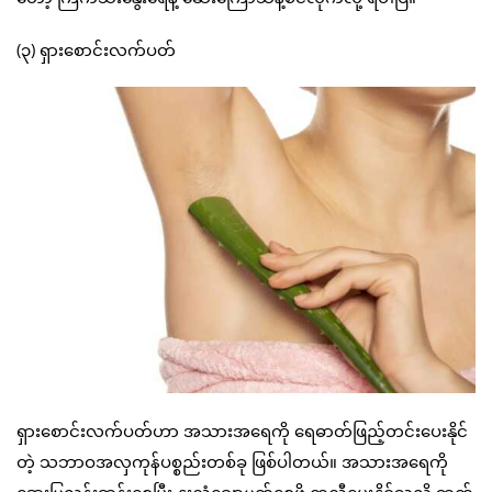
(၃) ရှားစောင်းလက်ပတ်
ရှားစောင်းလက်ပတ်ဟာ အသားအရေကို ရေဓာတ်ဖြည့်တင်းပေးနိုင်
တဲ့ သဘာဝအလှကုန်ပစ္စည်းတစ်ခု ဖြစ်ပါတယ်။ အသားအရေကို
အေးမြလန်းဆန်းစေပြီး နူးညံ့ချောမွတ်စေဖို့ ကူညီပေးနိုင်သလို ဘက်