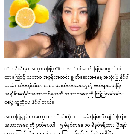
သံပယိုသီးမှာ အထူးသဖြင့် Citric အက်စစ်ဓာတ် မြင့်မားစွာပါဝင်
တာကြောင့် သဘာဝ အစွန်းအထင်း ချွတ်ဆေးအနေနဲ့ အသုံးပြုနိုင်ပါ
တယ်။ သံပယိုသီးက အရေပြားဆဲလ်သေတွေကို ဖယ်ရှားပေးပြီး
အချိန်အတိုင်းအတာတစ်ခုအထိ အသားအရေကို ကြည်လင်ဝင်းပ
စေဖို့ ကူညီပေးနိုင်ပါတယ်။
အသုံးပြုနည်းကတော့ သံပယိုသီးကို ထက်ခြမ်း ခြမ်းပြီး ချိုင်းကြား
အသားအရေ ကို ပွတ်ပေးပါ။ ၅ မိနစ်ကနေ ၁၀ မိနစ်ခန့်ထား ပြီးရင်
တော့ ကြက်သီးနွေးရေနဲ့ ဆေးကြောသန့်စင်လိုက်လို့ ရပါပြီ။