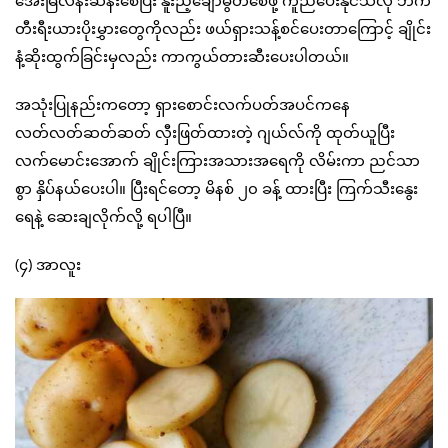
တီးရီးယားပိုးမွှားတွေကိုလည်း ဖယ်ရှားသန့်စင်ပေးတာကြောင့် ချိုင်း
နံ့ဆိုးထွက်ခြင်းမှလည်း ကာကွယ်တားဆီးပေးပါတယ်။
အသုံးပြုနည်းကတော့ ရှားစောင်းလက်ပတ်အပင်ကနေ
လတ်လတ်ဆတ်ဆတ် လှီးဖြတ်ထားတဲ့ ဂျယ်လ်ကို ထုတ်ယူပြီး
လက်မောင်းအောက် ချိုင်းကြားအသားအရေကို လိမ်းကာ ညင်သာ
စွာ နှိပ်နယ်ပေးပါ။ ပြီးရင်တော့ မိနစ် ၂၀ ခန့် ထားပြီး ကြက်သီးနွေး
ရေနဲ့ ဆေးချလိုက်လို့ ရပါပြီ။
(၄) အာလူး