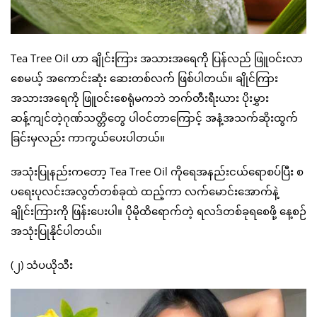
Tea Tree Oil ဟာ ချိုင်းကြား အသားအရေကို ပြန်လည် ဖြူဝင်းလာ
စေမယ့် အကောင်းဆုံး ဆေးတစ်လက် ဖြစ်ပါတယ်။ ချိုင်ကြား
အသားအရေကို ဖြူဝင်းစေရုံမကဘဲ ဘက်တီးရီးယား ပိုးမွှား
ဆန့်ကျင်တဲ့ဂုဏ်သတ္တိတွေ ပါဝင်တာကြောင့် အနံ့အသက်ဆိုးထွက်
ခြင်းမှလည်း ကာကွယ်ပေးပါတယ်။
အသုံးပြုနည်းကတော့ Tea Tree Oil ကိုရေအနည်းငယ်ရောစပ်ပြီး စ
ပရေးပုလင်းအလွတ်တစ်ခုထဲ ထည့်ကာ လက်မောင်းအောက်နဲ့
ချိုင်းကြားကို ဖြန်းပေးပါ။ ပိုမိုထိရောက်တဲ့ ရလဒ်တစ်ခုရစေဖို့ နေ့စဉ်
အသုံးပြုနိုင်ပါတယ်။
(၂) သံပယိုသီး