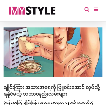
Skip
to
content
View
Larger
Image
ချိုင်းကြား အသားအရေကို ဖြူဝင်းအောင် လုပ်လို့
ရနိုင်မယ့် သဘာဝနည်းလမ်းများ
ပုံမှန်အားဖြင့် ချိုင်းကြား အသားအရေဟာ နေမထိ လေမထိတဲ့