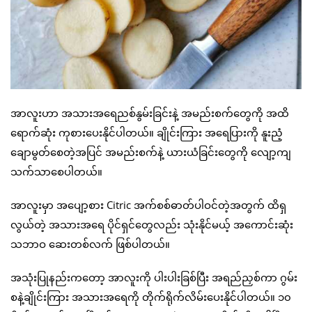
အာလူးဟာ အသားအရေညစ်နွမ်းခြင်းနဲ့ အမည်းစက်တွေကို အထိ
ရောက်ဆုံး ကုစားပေးနိုင်ပါတယ်။ ချိုင်းကြား အရေပြားကို နူးညံ့
ချောမွတ်စေတဲ့အပြင် အမည်းစက်နဲ့ ယားယံခြင်းတွေကို လျော့ကျ
သက်သာစေပါတယ်။
အာလူးမှာ အပျော့စား Citric အက်စစ်ဓာတ်ပါဝင်တဲ့အတွက် ထိရှ
လွယ်တဲ့ အသားအရေ ပိုင်ရှင်တွေလည်း သုံးနိုင်မယ့် အကောင်းဆုံး
သဘာဝ ဆေးတစ်လက် ဖြစ်ပါတယ်။
အသုံးပြုနည်းကတော့ အာလူးကို ပါးပါးခြစ်ပြီး အရည်ညှစ်ကာ ဂွမ်း
စနဲ့ချိုင်းကြား အသားအရေကို တိုက်ရိုက်လိမ်းပေးနိုင်ပါတယ်။ ၁၀