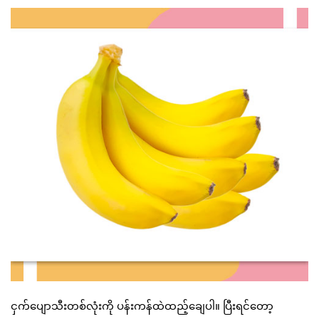
ငှက်ပျောသီးတစ်လုံးကို ပန်းကန်ထဲထည့်ချေပါ။ ပြီးရင်တော့