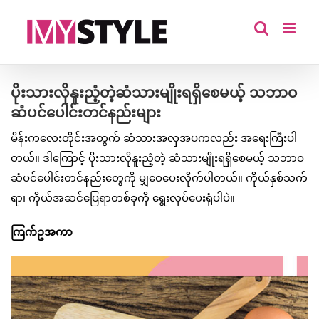
Skip
to
content
ပိုးသားလိုနူးညံ့တဲ့ဆံသားမျိုးရရှိစေမယ့် သဘာဝ
ဆံပင်ပေါင်းတင်နည်းများ
မိန်းကလေးတိုင်းအတွက် ဆံသားအလှအပကလည်း အရေးကြီးပါ
တယ်။ ဒါကြောင့် ပိုးသားလိုနူးညံ့တဲ့ ဆံသားမျိုးရရှိစေမယ့် သဘာဝ
ဆံပင်ပေါင်းတင်နည်းတွေကို မျှဝေပေးလိုက်ပါတယ်။ ကိုယ်နှစ်သက်
ရာ၊ ကိုယ်အဆင်ပြေရာတစ်ခုကို ရွေးလုပ်ပေးရုံပါပဲ။
ကြက်ဥအကာ