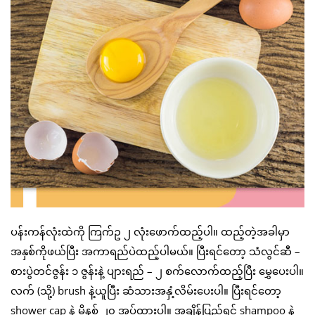
ပန်းကန်လုံးထဲကို ကြက်ဥ ၂ လုံးဖောက်ထည့်ပါ။ ထည့်တဲ့အခါမှာ
အနှစ်ကိုဖယ်ပြီး အကာရည်ပဲထည့်ပါမယ်။ ပြီးရင်တော့ သံလွင်ဆီ –
စားပွဲတင်ဇွန်း ၁ ဇွန်းနဲ့ ပျားရည် – ၂ စက်လောက်ထည့်ပြီး မွှေပေးပါ။
လက် (သို့) brush နဲ့ယူပြီး ဆံသားအနှံ့လိမ်းပေးပါ။ ပြီးရင်တော့
shower cap နဲ့ မိနစ် ၂၀ အုပ်ထားပါ။ အချိန်ပြည့်ရင် shampoo နဲ့