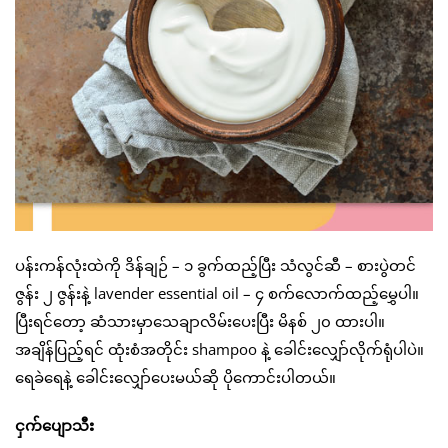
ပန်းကန်လုံးထဲကို ဒိန်ချဉ် – ၁ ခွက်ထည့်ပြီး သံလွင်ဆီ – စားပွဲတင်
ဇွန်း ၂ ဇွန်းနဲ့ lavender essential oil – ၄ စက်လောက်ထည့်မွှေပါ။
ပြီးရင်တော့ ဆံသားမှာသေချာလိမ်းပေးပြီး မိနစ် ၂၀ ထားပါ။
အချိန်ပြည့်ရင် ထုံးစံအတိုင်း shampoo နဲ့ ခေါင်းလျှော်လိုက်ရုံပါပဲ။
ရေခဲရေနဲ့ ခေါင်းလျှော်ပေးမယ်ဆို ပိုကောင်းပါတယ်။
ငှက်ပျောသီး