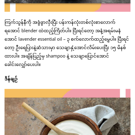
ကြက်သွန်နီကို အခွံခွာလှီးပြီး ပန်းကန်လုံးတစ်လုံးစာလောက်
ရအောင် blender ထဲထည့်ကြိတ်ပါ။ ပြီးရင်တော့ အနံ့အရမ်းမနံ
အောင် lavender essential oil – ၃ စက်လောက်ထည့်မွှေပါ။ ပြီးရင်
တော့ ဦးရေပြားနဲ့ဆံသားမှာ သေချာနှံ့အောင်လိမ်းပေးပြီး ၁၅ မိနစ်
ထားပါ။ အချိန်ပြည့်မှ shampoo နဲ့ သေချာပြောင်အောင်
ခေါင်းလျှော်ပေးပါ။
ဒိန်ချဉ်