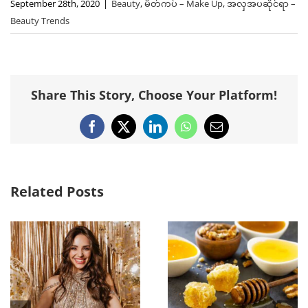
September 28th, 2020
|
Beauty
,
မိတ်ကပ် – Make Up
,
အလှအပဆိုင်ရာ –
Beauty Trends
Share This Story, Choose Your Platform!
Facebook
X
LinkedIn
WhatsApp
Email
Related Posts