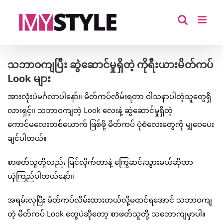
Skip
to
content
သဘာဝကျပြီး ဆွဲဆောင်မှုရှိတဲ့ ကိုရီးယားမိတ်ကပ်
Look များ
အားလုံးပဲမင်္ဂလာပါနော်။ မိတ်ကပ်လိမ်းရတာ ဝါသနာပါတဲ့သူတွေရှိ
လားရှင့်။ သဘာဝကျတဲ့ Look လေးနဲ့ ဆွဲဆောင်မှုရှိတဲ့
ကောင်မလေးတစ်ယောက် ဖြစ်ဖို့ မိတ်ကပ် ပုံစံလေးတွေကို မျှဝေပေး
ချင်ပါတယ်။
စာဖတ်သူတို့လည်း မြင်လိုက်တာနဲ့ ကြွေဆင်းသွားမယ်ဆိုတာ
ယုံကြည်ပါတယ်နော်။
အရမ်းလှပြီး မိတ်ကပ်လိမ်းထားတယ်လို့မထင်ရအောင် သဘာဝကျ
တဲ့ မိတ်ကပ် Look တွေပဲဆိုတော့ စာဖတ်သူတို့ သဘောကျမှာပါ။