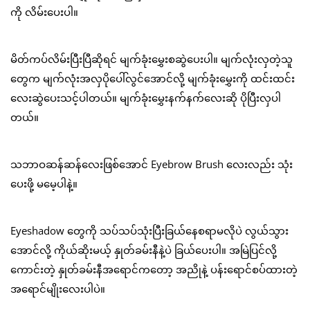
ကို လိမ်းပေးပါ။
မိတ်ကပ်လိမ်းပြီးပြီဆိုရင် မျက်ခုံးမွှေးစဆွဲပေးပါ။ မျက်လုံးလှတဲ့သူ
တွေက မျက်လုံးအလှပိုပေါ်လွင်အောင်လို့ မျက်ခုံးမွှေးကို ထင်းထင်း
လေးဆွဲပေးသင့်ပါတယ်။ မျက်ခုံးမွှေးနက်နက်လေးဆို ပိုပြီးလှပါ
တယ်။
သဘာဝဆန်ဆန်လေးဖြစ်အောင် Eyebrow Brush လေးလည်း သုံး
ပေးဖို့ မမေ့ပါနဲ့။
Eyeshadow တွေကို သပ်သပ်သုံးပြီးခြယ်နေစရာမလိုပဲ လွယ်သွား
အောင်လို့ ကိုယ်ဆိုးမယ့် နှုတ်ခမ်းနီနဲ့ပဲ ခြယ်ပေးပါ။ အမြဲပြင်လို့
ကောင်းတဲ့ နှုတ်ခမ်းနီအရောင်ကတော့ အညိုနဲ့ ပန်းရောင်စပ်ထားတဲ့
အရောင်မျိုးလေးပါပဲ။