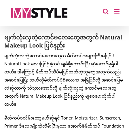
Skip
to
content
မျက်လုံးလှတဲ့ကောင်မလေးတွေအတွက် Natural
Makeup Look ပြင်နည်း
မျက်လုံးလှတဲ့ကောင်မလေးတွေက မိတ်ကပ်အများကြီးမပြင်ပဲ
Natural Look လေးပြင်ရုံနဲ့တင် ချစ်ဖို့ကောင်းပြီး ဆွဲဆောင်မှုရှိပါ
တယ်။ ဒါကြောင့် မိတ်ကပ်သိပ်မပြင်တတ်တဲ့သူတွေအတွက်လည်း
အဆင်ပြေပြီး ဘယ်လိုမိတ်ကပ်ပုံစံလေးက အမြဲပြင်လို့ အဆင်ပြေမ
လဲဆိုတာကို သိသွားအောင်လို့ မျက်လုံးလှတဲ့ ကောင်မလေးတွေ
အတွက် Natural Makeup Look ပြင်နည်းကို မျှဝေပေးလိုက်ပါ
တယ်။
မိတ်ကပ်စလိမ်းတော့မယ်ဆိုရင် Toner, Moisturizer, Sunscreen,
Primer ဒီလေးမျိုးကိုလိမ်းပြီးမှသာ အောက်ခံမိတ်ကပ် Foundation