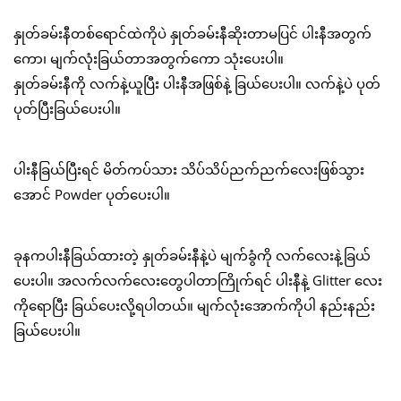
နှုတ်ခမ်းနီတစ်ရောင်ထဲကိုပဲ နှုတ်ခမ်းနီဆိုးတာမပြင် ပါးနီအတွက်
ကော၊ မျက်လုံးခြယ်တာအတွက်ကော သုံးပေးပါ။
နှုတ်ခမ်းနီကို လက်နဲ့ယူပြီး ပါးနီအဖြစ်နဲ့ ခြယ်ပေးပါ။ လက်နဲ့ပဲ ပုတ်
ပုတ်ပြီးခြယ်ပေးပါ။
ပါးနီခြယ်ပြီးရင် မိတ်ကပ်သား သိပ်သိပ်ညက်ညက်လေးဖြစ်သွား
အောင် Powder ပုတ်ပေးပါ။
ခုနကပါးနီခြယ်ထားတဲ့ နှုတ်ခမ်းနီနဲ့ပဲ မျက်ခွံကို လက်လေးနဲ့ခြယ်
ပေးပါ။ အလက်လက်လေးတွေပါတာကြိုက်ရင် ပါးနီနဲ့ Glitter လေး
ကိုရောပြီး ခြယ်ပေးလို့ရပါတယ်။ မျက်လုံးအောက်ကိုပါ နည်းနည်း
ခြယ်ပေးပါ။