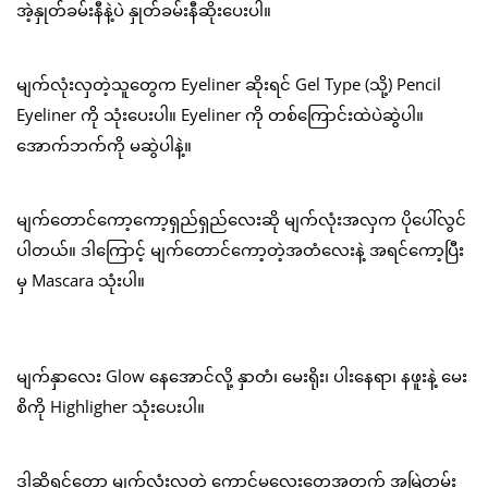
အဲ့နှုတ်ခမ်းနီနဲ့ပဲ နှုတ်ခမ်းနီဆိုးပေးပါ။
မျက်လုံးလှတဲ့သူတွေက Eyeliner ဆိုးရင် Gel Type (သို့) Pencil
Eyeliner ကို သုံးပေးပါ။ Eyeliner ကို တစ်ကြောင်းထဲပဲဆွဲပါ။
အောက်ဘက်ကို မဆွဲပါနဲ့။
မျက်တောင်ကော့ကော့ရှည်ရှည်လေးဆို မျက်လုံးအလှက ပိုပေါ်လွင်
ပါတယ်။ ဒါကြောင့် မျက်တောင်ကော့တဲ့အတံလေးနဲ့ အရင်ကော့ပြီး
မှ Mascara သုံးပါ။
မျက်နှာလေး Glow နေအောင်လို့ နှာတံ၊ မေးရိုး၊ ပါးနေရာ၊ နဖူးနဲ့ မေး
စိကို Highligher သုံးပေးပါ။
ဒါဆိုရင်တော့ မျက်လုံးလှတဲ့ ကောင်မလေးတွေအတွက် အမြဲတမ်း