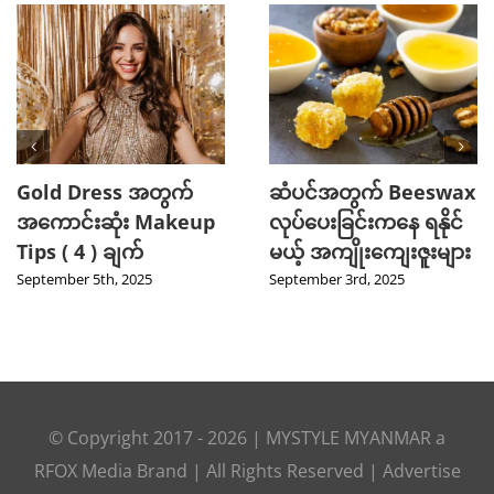
တွက်
ဆံပင်အတွက် Beeswax
2025 TikTok 
Makeup
လုပ်ပေးခြင်းကနေ ရနိုင်
ဖြစ်ခဲ့တဲ့ Ho
မယ့် အကျိုးကျေးဇူးများ
Product ( 5 ) 
5
September 3rd, 2025
August 27th, 2025
© Copyright 2017 -
2026
|
MYSTYLE MYANMAR
a
RFOX Media
Brand | All Rights Reserved |
Advertise