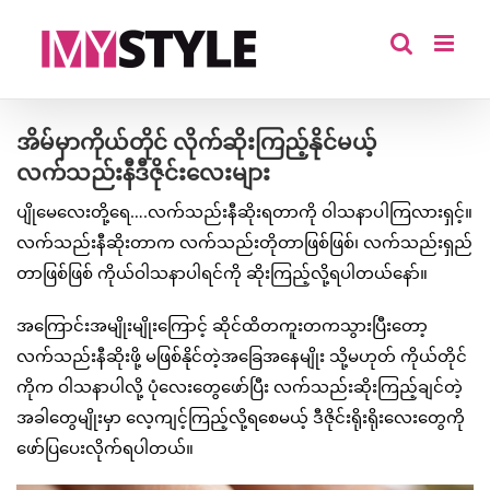
Skip
to
content
အိမ်မှာကိုယ်တိုင် လိုက်ဆိုးကြည့်နိုင်မယ့်
လက်သည်းနီဒီဇိုင်းလေးများ
ပျိုမေလေးတို့ရေ….လက်သည်းနီဆိုးရတာကို ဝါသနာပါကြလားရှင့်။
လက်သည်းနီဆိုးတာက လက်သည်းတိုတာဖြစ်ဖြစ်၊ လက်သည်းရှည်
တာဖြစ်ဖြစ် ကိုယ်ဝါသနာပါရင်ကို ဆိုးကြည့်လို့ရပါတယ်နော်။
အကြောင်းအမျိုးမျိုးကြောင့် ဆိုင်ထိတကူးတကသွားပြီးတော့
လက်သည်းနီဆိုးဖို့ မဖြစ်နိုင်တဲ့အခြေအနေမျိုး သို့မဟုတ် ကိုယ်တိုင်
ကိုက ဝါသနာပါလို့ ပုံလေးတွေဖော်ပြီး လက်သည်းဆိုးကြည့်ချင်တဲ့
အခါတွေမျိုးမှာ လေ့ကျင့်ကြည့်လို့ရစေမယ့် ဒီဇိုင်းရိုးရိုးလေးတွေကို
ဖော်ပြပေးလိုက်ရပါတယ်။