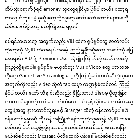
တော့ဘဲ ဂိမ်း ၅ မျိုးလုံးကို တစ်နေရာထဲမှာ ဆော့ပြီး Leaderboard
ထိပ်ဆုံးရောက်ခဲ့ရင် emoney ဆုတွေရနိုင်မှာဖြစ်ပါတယ်။ ဆော့ရ
တာလွယ်ကူပေမဲ့ ခုဆိုဆော့တဲ့သူတွေ တော်တော်တောင်များနေလို့
ထိပ်ရောက်ဖို့တော့ ရှယ်ကြိုးစား ရမှာပါ။
ရုပ်ရှင်သမားတွေ အတွက်လည်း VIU ထဲက ရုပ်ရှင်တွေ ဇာတ်လမ်း
တွဲတွေကို MyID ထဲကနေပဲ အခမဲ့ ကြည့်ရှုနိုင်ဆိုတော့ အဆင်ကို ပြေ
နေရောပဲ။ VIU ရဲ့ Premium User လိုမျိုး ကြိုက်တဲ့ ဇာတ်ကားကို
ကြည့်လို့ရမှာပါ။ ရုပ်ရှင်မှ မဟုတ်ဘူး Music Video တွေ ဟာသအ
တိုတွေ Game Live Streaming တွေကို ကြည့်ချင်တယ်ဆိုတဲ့သူတွေ
အတွက်ကိုလည်း Video ဆိုတဲ့ tab ထဲမှာ ကဏ္ဍစုံစုံလင်လင် ကြည့်
နိုင်ပါတယ်။ ဟော် သီချင်းဆိုလည်း ရှိပြီးသားပဲ ဒါပေမဲ့ ပိုထူးခြား
တာက သီချင်းကို တစ်ယောက်ထဲမဟုတ်ပဲ အွန်လိုင်းပေါ်က မိတ်ဆွေ
တွေနဲ့အတူ နားထောင်လို့ရမယ့် Stranger ဆိုတဲ့ ဝန်ဆောင်မှုပါ။ ဒီ
ဝန်ဆောင်မှုမှာဆို ကိုယ်နဲ့ အကြိုက်ချင်းတူတဲ့သူတွေနဲ့ MyID ကနေ
တစ်ဆင့် မိတ်ဆွေဖွဲ့လို့ရတာပေါ့။ အင်း ဒီကတစ်ဆင့် စကားပြော
မယ်ဆိုရင်လည်း Message ပို့လို့ရသလို ဖုန်းခေါ်မယ်ဆိုရင်လည်း