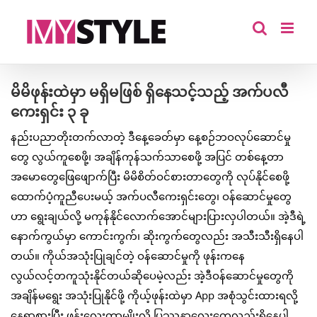
Skip
to
content
မိမိဖုန်းထဲမှာ မရှိမဖြစ် ရှိနေသင့်သည့် အက်ပလီ
ကေးရှင်း ၃ ခု
နည်းပညာတိုးတက်လာတဲ့ ဒီနေ့ခေတ်မှာ နေ့စဉ်ဘဝလုပ်ဆောင်မှု
တွေ လွယ်ကူစေဖို့၊ အချိန်ကုန်သက်သာစေဖို့ အပြင် တစ်နေ့တာ
အမောတွေဖြေဖျောက်ပြီး မိမိစိတ်ဝင်စားတာတွေကို လုပ်နိုင်စေဖို့
ထောက်ပံ့ကူညီပေးမယ့် အက်ပလီကေးရှင်းတွေ၊ ဝန်ဆောင်မှုတွေ
ဟာ ရွေးချယ်လို့ မကုန်နိုင်လောက်အောင်များပြားလှပါတယ်။ အဲ့ဒီရဲ့
နောက်ကွယ်မှာ ကောင်းကွက်၊ ဆိုးကွက်တွေလည်း အသီးသီးရှိနေပါ
တယ်။ ကိုယ်အသုံးပြုချင်တဲ့ ဝန်ဆောင်မှုကို ဖုန်းကနေ
လွယ်လင့်တကူသုံးနိုင်တယ်ဆိုပေမဲ့လည်း အဲ့ဒီဝန်ဆောင်မှုတွေကို
အချိန်မရွေး အသုံးပြုနိုင်ဖို့ ကိုယ့်ဖုန်းထဲမှာ App အစုံသွင်းထားရလို့
နေရာစားပြီး ဖုန်းလေးတာမျိုးလို ပြဿနာလေးတွေလည်းရှိနေပါ