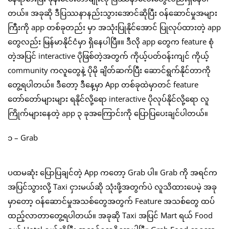
တယ်။ အခုဆို ဒီပြဿနာနည်းသွားအောင်ဆိုပြီး ဝန်ဆောင်မှုအများ
ကြီးကို app တစ်ခုတည်း မှာ အသုံးပြုနိုင်အောင် ပြုလုပ်ထားတဲ့ app
တွေလည်း မြန်မာနိုင်ငံမှာ ရှိနေပါပြီ။။ ဒီလို app တွေက feature စုံ
တဲ့အပြင် interactive ပိုဖြစ်တဲ့အတွက် ကိုယ့်ပတ်ဝန်းကျင် ကိုယ့်
community ကလူတွေနဲ့ ပိုမို ချိတ်ဆက်ပြီး ဆောင်ရွက်နိုင်တာကို
တွေ့ရပါတယ်။ ဒီတော့ ဒီနေ့မှာ App တစ်ခုထဲမှာတင် feature
တော်တော်များများ ရနိုင်လို့ရော interactive ပိုလုပ်နိုင်လို့ရော လူ
ကြိုက်များနေတဲ့ app ၃ ခုအကြောင်းကို ပြောပြပေးချင်ပါတယ်။
၁ – Grab
ပထမဆုံး ပြောပြချင်တဲ့ App ကတော့ Grab ပါ။ Grab ကို အရင်က
အပြင်သွားလို့ Taxi ငှားမယ်ဆို သုံးဖို့အတွက်ပဲ လူသိထားပေမဲ့ အခု
မှာတော့ ဝန်ဆောင်မှုအသစ်တွေအတွက် Feature အသစ်တွေ ထပ်
ထည့်လာတာတွေ့ရပါတယ်။ အခုဆို Taxi အပြင် Mart ရယ် Food