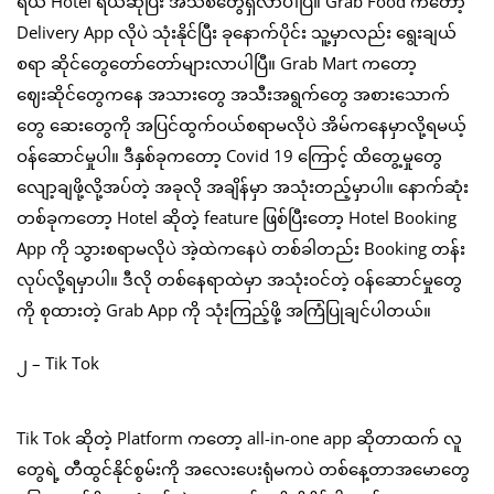
ရယ် Hotel ရယ်ဆိုပြီး အသစ်တွေရှိလာပါပြီ။ Grab Food ကတော့
Delivery App လိုပဲ သုံးနိုင်ပြီး ခုနောက်ပိုင်း သူ့မှာလည်း ရွေးချယ်
စရာ ဆိုင်တွေတော်တော်များလာပါပြီ။ Grab Mart ကတော့
ဈေးဆိုင်တွေကနေ အသားတွေ အသီးအရွက်တွေ အစားသောက်
တွေ ဆေးတွေကို အပြင်ထွက်ဝယ်စရာမလိုပဲ အိမ်ကနေမှာလို့ရမယ့်
ဝန်ဆောင်မှုပါ။ ဒီနှစ်ခုကတော့ Covid 19 ကြောင့် ထိတွေ့မှုတွေ
လျော့ချဖို့လို့အပ်တဲ့ အခုလို အချိန်မှာ အသုံးတည့်မှာပါ။ နောက်ဆုံး
တစ်ခုကတော့ Hotel ဆိုတဲ့ feature ဖြစ်ပြီးတော့ Hotel Booking
App ကို သွားစရာမလိုပဲ အဲ့ထဲကနေပဲ တစ်ခါတည်း Booking တန်း
လုပ်လို့ရမှာပါ။ ဒီလို တစ်နေရာထဲမှာ အသုံးဝင်တဲ့ ဝန်ဆောင်မှုတွေ
ကို စုထားတဲ့ Grab App ကို သုံးကြည့်ဖို့ အကြံပြုချင်ပါတယ်။
၂ – Tik Tok
Tik Tok ဆိုတဲ့ Platform ကတော့ all-in-one app ဆိုတာထက် လူ
တွေရဲ့ တီထွင်နိုင်စွမ်းကို အလေးပေးရုံမကပဲ တစ်နေ့တာအမောတွေ