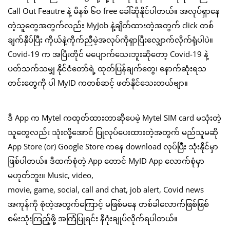
Call Out Feautre နဲ့ မိနစ် ၆၀ free ခေါ်ဆိုနိုင်ပါတယ်။ အလုပ်ရှာနေ
တဲ့သူတွေအတွက်လည်း MyJob နဲ့ချိတ်ထားတဲ့အတွက် click တစ်
ချက်နှိပ်ပြီး ကိုယ်နဲ့ကိုက်ညီမဲ့အလုပ်ကိုရှာပြီးလျှောက်လိုက်ရုံပါပဲ။
Covid-19 က အပြီးတိုင် မပျောက်သေးဘူးဆိုတော့ Covid-19 နဲ့
ပတ်သက်သမျှ နိုင်ငံတော်ရဲ့ ထုတ်ပြန်ချက်တွေ၊ နောက်ဆုံးရသ
တင်းတွေကို ပါ MyID ကတစ်ဆင့် ဖတ်နိုင်သေးတယ်ဗျာ။
ဒီ App က Mytel ကထုတ်ထားတာဆိုပေမဲ့ Mytel SIM card မသုံးတဲ့
သူတွေလည်း သုံးလို့အောင် ပြုလုပ်ပေးထားတဲ့အတွက် မည်သူမဆို
App Store (or) Google Store ကနေ download လုပ်ပြီး သုံးနိုင်မှာ
ဖြစ်ပါတယ်။ ဒီထက်စုံတဲ့ App တောင် MyID App လောက်စုံမှာ
မဟုတ်ဘူး။ Music, video,
movie, game, social, call and chat, job alert, Covid news
အကုန်ကို စုံတဲ့အတွက်ကြောင့် မဖြစ်မနေ တစ်ခါလောက်ဖြစ်ဖြစ်
စမ်းသုံးကြည့်ဖို့ အကြံပြုရင်း နိဂုံးချုပ်လိုက်ရပါတယ်။