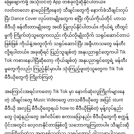
ဖြေဖျောက်ဖို့ အသုံးဝင်တဲ့ App တစ်ခုလို့ဆိုနိုင်ပါတယ်။
လတ်တလော နာမည်ကြီးနေတဲ့ သီချင်းတွေကို နောက်ခံသီချင်းလုပ်
ပြီး Dance Cover လုပ်တာမျိုးတွေက စပြီး ကိုယ်ကိုယ်တိုင် ဟာသ
ဗီဒီယို ဖန်တီးတာမျိုးတွေ အထိ ပြုလုပ်နိုင်ပါတယ်။ ကိုယ်ရဲ့ တီထွင်
မှုကို ကြိုက်တဲ့သူတွေကလည်း ကိုယ်လိုမျိုးလိုက် သရုပ်ဆောင်တာပဲ
ဖြစ်ဖြစ် ကိုယ်နဲ့အတူလိုက် သရုပ်ဆောင်ပြီး အခွီဟာသတွေ ဖန်တီး
လို့ရပါတယ်။ အခုဆိုရင် ပြည်သူချစ်တဲ့ အနုပညာရှင်တွေကပါ Tik
Tok ကစားနေပါပြီဆိုတော့ ကိုယ်ချစ်တဲ့ အနုပညာရှင်တွေရဲ့ ဖန်တီး
မှုတွေကိုလည်း ကြည့်နိုင်မှာပါ။ သုံးကြည့်ဖူးတဲ့သူတွေက Tik Tok
ဗီဒီယိုတွေကို ကြိုက်ကြတဲ့
အကြောင်းအရင်းကတော့ Tik Tok မှာ နောက်ဆုံးလူကြိုက်များနေ
တဲ့ သီချင်းတွေ Music Videoတွေ ဟာသဗီဒီယိုတွေ အပြင် stunt
ဗီဒီယို အလှပြ ဗီဒီယိုတွေရယ် how-to ဗီဒီယိုဖြစ်တဲ့ မုန့်လုပ်နည်း
တွေ ပုံဆွဲနည်းတွေ အင်္ဂလိပ်စာ စကားပြောနည်း ဗီဒီယိုတွေကို စက္ကန့်
ပိုင်းအတွင်း လေ့လာနိုင်တာဖြစ်လို့ သဘောကျကြတာပါ။ သီချင်းဆို
တာကြိုက်တဲ့သူ အကနှစ်သက်သူ သရုပ်ဆောင် ဝါဿနာပါသူတွေ