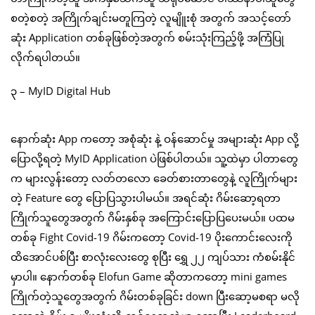
စတဲ့စတဲ့ အကြိုက်ချင်းမတူကြတဲ့ လူမျိူးစုံ အတွက် အသင့်တော်
ဆုံး Application တစ်ခုဖြစ်တဲ့အတွက် စမ်းသုံးကြည့်ဖို့ အကြံပြု
လိုက်ရပါတယ်။
၃ – MyID Digital Hub
နောက်ဆုံး App ကတော့ အစုံဆုံး နဲ့ ဝန်ဆောင်မှု အများဆုံး App လို့
ပြောလို့ရတဲ့ MyID Application ပဲဖြစ်ပါတယ်။ သူ့ထဲမှာ ပါတာတွေ
က များလွန်းတော့ လတ်တလော ခေတ်စားတာတွေနဲ့ လူကြိုက်များ
တဲ့ Feature တွေ ပြောပြသွားပါမယ်။ အရင်ဆုံး ဂိမ်းဆော့ရတာ
ကြိုက်သူတွေအတွက် ဂိမ်းနှစ်ခု အကြောင်းပြောပြပေးမယ်။ ပထမ
တစ်ခု Fight Covid-19 ဂိမ်းကတော့ Covid-19 ပိုးကောင်းလေးကို
ထိအောင်ပစ်ပြီး စာလုံးလေးတွေ စုပြီး ရွှေ ၂၂ ကျပ်သား ကံစမ်းနိုင်
မှာပါ။ နောက်တစ်ခု Elofun Game ဆိုတာကတော့ mini games
ကြိုက်တဲ့သူတွေအတွက် ဂိမ်းတစ်ခုခြင်း down ပြီးဆော့မစရာ မလို