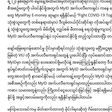
ရဲ့ (၂) နှစ်မြောက် မွေးနေ့အထိမ်းအမှတ်တုန်းကဆိုရင်လည်း ကပ်ရောဂ
စီအစဥ်တွေကို ပါဝင်နိုင်ဖို့အတွက် MyID အက်ပလီကေးရှင်း ကနေ ရွှ
တွေ MytelPay E-money ဆုများ ရရှိနိုင်မယ့် “Fight COVID-19 To
သုံးစွဲသူတွေကို တစ်နေရာထဲမှာပဲ ဒီဂျစ်တယ်ပိုင်းဆိုင်ရာ လိုအပ်ချ
နဲ့ သုံးစွဲသူတွေအတွက် မိမိတို့ရဲ့ လျှပ်စစ် မီတာခနဲ့ ရေသုံးစွဲမှု
MyID အက်ပလီကေးရှင်းနဲ့ပဲ လုပ်ဆောင်နိုင်ဖို့ ထည့်သွင်းထားပြီး တ
ဖျော်ဖြေရေးဝန်ဆောင်မှု ပိုင်းမှာဆိုရင်လည်း သုံးစွဲသူတွေ မငြီးငွေ့ရ
ဖြစ်တဲ့ VIU လို အက်ပလီကေးရှင်းတွေနဲ့ ပူးပေါင်းပြီး လုပ်ဆောင်ထ
MyIDမှာ လစဉ်ကြေး ပေးဆောင်ဖို့မလိုပဲနဲ့ အခမဲ့ကြည့်ရှုနိုင်တော
ရုပ်ရှင်ဇာတ်လမ်းကြိုက်သူများ အတွက် MyID အက်ပလီကေးရှင်းမှာပဲ 
တွေအားလုံးကို နားဆင်နိုင်မယ့် ပတ်ကေချ့်တွေကိုလည်း MyID သုံ
အစီအစဉ်ကိုလည်း MyID အက်ပလီကေးရှင်းမှာထည့်ပေးထားပါတယ်။ အ
ကစား သမားတွေနဲ့လည်း ကြိုတင်ငွေပေးသွင်းခြင်းဖြင့် အနိုင်ရရှိမယ်ဆ
နိုင်ဖို့ အခွင့်အလမ်းတွေကိုလည်း ရရှိနိုင်မှာဖြစ်ပါတယ်။
မကြာသေးခင်ကမှ မိတ်ဆက်ထားတဲ့ မိုင်ဂါရဝဆိုတဲ့ ဂိမ်းလေးအ