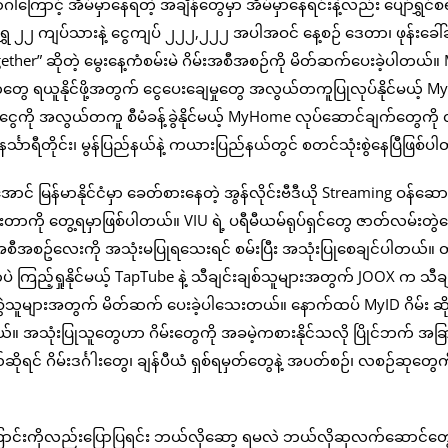
ါကြောင့် အိမ်မှာနေရတဲ့ အချိန်တွေမှာ အိမ်မှာနေရင်းနဲ့လည်း ပျော်ရွှင်
ေ ၂၂ ကျပ်သားနဲ့ ငွေကျပ် ၂၂၂,၂၂၂ အပါအဝင် နေ့စဉ် ဒေတာ၊ ဖုန်းခေါ်ဆို
gether” ဆိုတဲ့ မွေးနေ့ကံစမ်းမဲ ဂိမ်းအစီအစဉ်ကို မိတ်ဆက်ပေးခဲ့ပါတယ်။
က်တွေ ရယူနိုင်ဖို့အတွက် ငွေပေးချေမှုတွေ အလွယ်တကူပြုလုပ်နိုင်မယ့် M
ကျသင့်ငွေကို အလွယ်တကူ စီမံခန့်ခွဲနိုင်မယ့် MyHome လုပ်ဆောင်ချက်တွေကိ
နင်္သာရီတိုင်း၊ မွန်ပြည်နယ်နဲ့ ကယားပြည်နယ်တွင် စတင်သုံးစွဲနေပြီဖြစ်ပ
အောင် မြန်မာနိုင်ငံမှာ ခေတ်စားနေတဲ့ အွန်လိုင်းဗီဒီယို Streaming ဝန်ဆောင
ားတာကို တွေ့ရမှာဖြစ်ပါတယ်။ VIU ရဲ့ ပရီမီယမ်ရုပ်ရှင်တွေ ဇာတ်လမ်းတွဲ
့ ဒီအစီအစဥ်လေးကို အသုံးမပြုရသေးရင် စမ်းပြီး အသုံးပြုစေချင်ပါတယ်။
ကြည့်ရှုနိုင်မယ့် TapTube နဲ့ သီချင်းချစ်သူများအတွက် JOOX က သီချ
းစွဲသူများအတွက် မိတ်ဆက် ပေးခဲ့ပါသေးတယ်။ နောက်ထပ် MyID ဂိမ်း ဆို
သုံးပြုသူတွေဟာ ဂိမ်းတွေကို အခမဲ့ကစားနိုင်သလို ပြိုင်ဘက် အခြ
ိုရင် ဂိမ်းဒင်္ဂါးတွေ၊ ချန်ပီယံ ရှစ်ရမှတ်တွေနဲ့ အပတ်စဉ်၊ လစဉ်ဆုတွေကိ
ကြောင်းကိုလည်းပြောပြရင်း ဘယ်လိုဆော့ ရမလဲ ဘယ်လိုဆုလက်ဆောင်တ