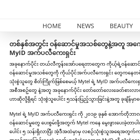
Skip
to
content
HOME
NEWS
BEAUTY
တစ်နှစ်အတွင်း ဝန်ဆောင်မှုအသစ်တွေနဲ့အတူ အကော
MyID အက်ပလီကေးရှင်း
အခုနောက်ပိုင်း တယ်လီကွန်းအော်ပရေတာတွေက ကိုယ့်ရဲ့ဝန်ဆောင
ဝန်ဆောင်မှုအသစ်တွေကို ကိုယ်ပိုင်အက်ပလီကေးရှင်း တွေကနေတစ်
သုံးစွဲသူတွေ စိတ်ကြိုက်ဖြစ်စေမယ့် Mytel ရဲ့ MyID အက်ပလီကေးရှ
အစီအစဥ်တွေ နဲ့အတူ အခုနောက်ပိုင်း တော်တော်လေးခေတ်စားလာပါတ
ဟာဆိုလို့ရှိရင် သုံးစွဲသူပေါင်း ၅သန်းပြည့်သွားခြင်းနဲ့အတူ ခုချိန်မှ
Mytel ရဲ့ MyID အက်ပလီကေးရှင်း ကို ၂၀၁၉ ခုနှစ် အောက်တိုဘာလကနေ
ဝန်ဆောင်မှုတွေ ပေးစွမ်းဖို့အတွက် Mytel ကနေ မွေးဖွားပေးခဲ့တာပါ။
ပေါင်း ၅ သန်းရှိလာပြီး အဲ့ဒီအထဲမှာမှ လစဉ်သုံးစွဲသူအရေအတွက်က ၈၅