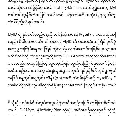
အသွင်ကူးပြောင်းနေတဲ့ ခေတ်မှာသုံးစွဲသူတွေက MyID လို သုံးစ
တယ်ဆိုတာ သိရှိနိုင်ပါတယ်။ rating 4,5 stars အထိရရှိထားတဲ့ My
လုပ်လုပ်ယူနိုင်တဲ့အပြင် ဘယ်အော်ပရေတာမဆို အသုံးပြုရလွယ်က
သုံးကြည့်လို့ရပါတယ်။
MyID ရဲ့ နှစ်ပတ်လည်နေ့ကို ဆင်နွှဲတဲ့အနေနဲ့ Mytel က ပထမဆုံ
လည်း ရှိပါသေးတယ်။ ဒါကတော့ MyID ကို ပထမဆုံးအကြိမ် မှတ်ပုံ
ဆော့ဖို့ အကြိမ်ရေ ၁၀ ကြိမ် ကိုလည်း လက်ဆောင်အဖြစ်ပေးသွားမှ
မှတ်ပုံတင်တဲ့ သုံးစွဲသူတွေကိုတော့ 2 GB ဒေတာ အထူးလက်ဆောင်
ချင်းတည်းကသုံးခဲ့ကြတဲ့ သူတွေဆိုရင် လူတိုင်းကြိုက်နှစ်သက်ခဲ့
အစီအစဉ်လေးကတော့ သုံးစွဲသူတွေ အတွက် ရင်ခုန်စိတ်လှုပ်ရှားဖွ
အပြင် နေ့တိုင်းနေ့တိုင်း သိန်း (၃၀) အထိ ကံစမ်းနိုင်မယ့် MytelPay E-m
shake လိုက်ရုံ လှုပ်ခါလိုက်ရုံနဲ့ ဆန်းသစ်အောင် ပြုလုပ်ပေးခဲ့ပါတယ
ဒီလိုမျိုး ရင်ခုန်စိတ်လှုပ်ရှားဖွယ်ရာအစီအစဉ်အပြင် တစ်ခြားစိတ်
တယ်။ OK Mytel နဲ့ Infinity Plan လိုမျိုး အစီအစဥ်တွေဆိုရင် 