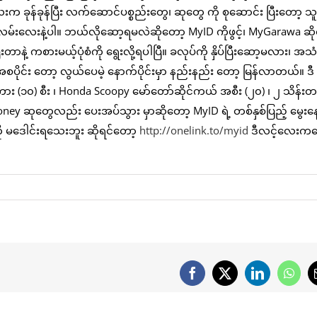
က ခုန်ခုန်ပြီး လက်ဆောင်ပစ္စည်းတွေ၊ ဆုတွေ ကို စုဆောင်း ပြီးတော့ သူရ
မ်းလေးနဲ့ပါ။ ဘယ်လိုဆော့ရမလဲဆိုတော့ MyID ကိုဖွင့်၊ MyGarawa ဆို
ပြီးတာနဲ့ ကစားမယ့်ပုံစံကို ရွေးလို့ရပါပြီ။ ခလုပ်ကို နှိပ်ပြီးဆော့မလား၊ အသံ
 အစပိုင်း တော့ လွယ်ပေမဲ့ နောက်ပိုင်းမှာ နည်းနည်း တော့ မြန်လာတယ်။ ဒီ
(၁၀) စီး ၊ Honda Scoopy မော်တော်ဆိုင်ကယ် အစီး (၂၀) ၊ ၂ သိန်းတန
ုတွေလည်း ပေးအပ်သွား မှာဆိုတော့ MyID ရဲ့ တစ်နှစ်ပြည့် မွေးနေ့န
ို မဒေါင်းရသေးဘူး ဆိုရင်တော့
http://onelink.to/myid
ဒီလင့်လေးက
Facebook
X
LinkedIn
What