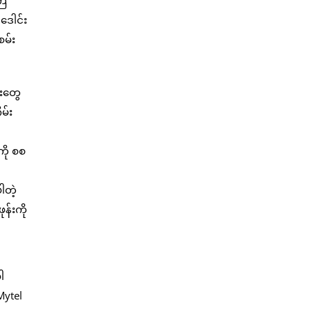
ကြ
ဒေါင်း
စမ်း
ေးတွေ
မ်း
ို စစ
ါတဲ့
ုန်းကို
ါ
Mytel