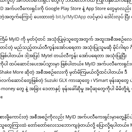
ွဲရလွယ်ကူတဲ့ အက်ပလီကေးရှင်း တွေကို ဘယ်လောက်ထိ ကြိုက်နှစ်သက်နေ
ID အက်ပလီကေးရှင်းကို Google Play Store နဲ့ App Store တွေမှာလည်း 
ူတဲ့အတွက်ကြောင့် ပေးထားတဲ့
bit.ly/MyIDApp
လင့်မှာပဲ ဒေါင်းလုပ် ပြီး 
းအကြိမ် MyID ကို မှတ်ပုံတင် အသုံးပြုမဲ့သူတွေအတွက် အထူးအစီအစဉ်လ
တင်တဲ့ မည်သည့်တယ်လီကွန်းအော်ပရေတာ အသုံးပြုသူမဆို မိုင်ဂါရဝ ဂိ
ာဖြစ်ပါတယ်။ ဒါ့အပြင် Mytel တယ်လီကွန်း အော်ပရေတာ အသုံးပြုပြီး
ကိုပါ ထပ်ဆောင်းပေးအပ်သွားမှာ ဖြစ်ပါတယ်။ MyID အက်ပလီကေးရှင်းက
တဲ့ Shake More ဆိုတဲ့ အစီအစဉ်လေးကို မှတ်မိကြမယ်လို့ထင်ပါတယ်။ ဒီ
ယ်လက်ဆောင်တွေဖြစ်တဲ့ Suzuki GLX ကားဆုတွေ ၊ VSmart ဖုန်းဆုတွေ ပ
oney တွေ နဲ့ အခြား ဒေတာနှင့် ဖုန်းခေါ်ဆိုမှု အပိုဆုတွေကိုပါ မိမိတို့ရဲ့ ဖ
်။
ဝင်စားဖို့ကောင်းတဲ့ အစီအစဥ်ကိုလည်း MyID အက်ပလီကေးရှင်းမှာတွေ့နိုင်ပ
သုံးစွဲသူတွေကြားထဲ တော်တော်လေးသဘောကျခဲ့တယ်လို့ ပြောလို့ရပါတယ်။ 