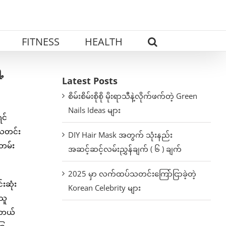
FITNESS
HEALTH
့
Latest Posts
စိမ်းစိမ်းစိုစို မိုးရာသီနဲ့လိုက်ဖက်တဲ့ Green
Nails Ideas များ
င်
 သတင်း
DIY Hair Mask အတွက် သုံးနည်း
တမ်း
အဆင့်ဆင့်လမ်းညွှန်ချက် ( ၆ ) ချက်
2025 မှာ လက်ထပ်သတင်းကြော်ငြာခဲ့တဲ့
းဆုံး
Korean Celebrity များ
ဲသူ
စ်တယ်