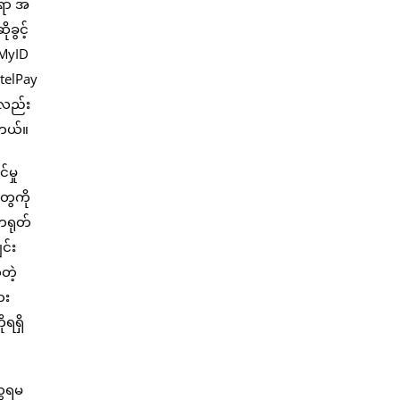
စရာ အ
ခွင့်
 MyID
ytelPay
ု လည်း
ါတယ်။
်မှု
တွေကို
 တရုတ်
င်း
တဲ့
ား
ုရရှိ
ွေရမ