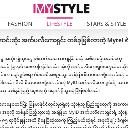
FASHION
LIFESTYLE
STARS & STYLE
င်းဆုံး အက်ပလီကေးရှင်း တစ်ခုဖြစ်လာတဲ့ Mytel ရဲ
်မှု အသုံးပြုသူတွေ နှစ်သက်သဘောကျနိုင် မယ့် အစီအစဉ်အသစ်တွေ
ဆင့် ပြုလုပ် ပေးလာကြပါတယ်။ အဲ့လို အက်ပလီကေးရှင်းတွေထဲမှာဆိုရ
င်းက ပျော်ရွှင်စရာ ဂိမ်းအစီအစဥ်တွေ၊ တစ်ခြားစိတ်ဝင်စားဖို့ကောင်းတဲ့
ယ်။ ဒီလို စိတ်ဝင်စားဖို့ကောင်းတဲ့ MyID အက်ပလီကေး ရှင်းရဲ့ သက်
ာတော့ တစ်နှစ်ပြည့် မွေးနေ့ကို ရောက်ရှိသွားခဲ့ပြီဖြစ်ပါတယ်။
စတင်ပြီး မြန်မာနိုင်ငံတွင်းမှာရှိတဲ့ သုံးစွဲသူ ပြည်သူတွေကို အကောင်
 အခုလို တစ်နှစ်ပြည့်သွားတဲ့ အချိန်မှာ MyID အက်ပလီကေးရှင်းရဲ့ သုံးစွ
 ရာခိုင်နှုန်းအထိ ရှိနေပြီဆိုတာကို ကြည့်မယ်ဆိုရင် အခုလိုမျိုး ဒီဂျ