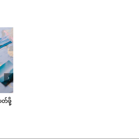
်ဖို့
သြဂုတ်လမှာ စောင့်ကြည့်သင့်တဲ့ K-
အိပ်ရေ
Dramas အသစ်များ
အကောင်
August 1st, 2025
July 18t