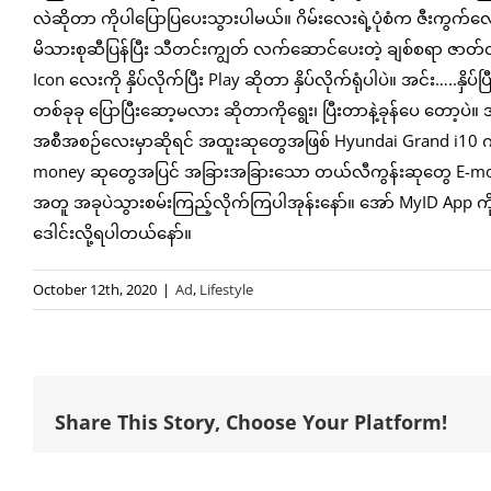
လဲဆိုတာ ကိုပါပြောပြပေးသွားပါမယ်။ ဂိမ်းလေးရဲ့ပုံစံက ဇီးကွက်လေး
မိသားစုဆီပြန်ပြီး သီတင်းကျွတ် လက်ဆောင်ပေးတဲ့ ချစ်စရာ ဇာတ်လ
Icon လေးကို နှိပ်လိုက်ပြီး Play ဆိုတာ နှိပ်လိုက်ရုံပါပဲ။ အင်း…..နှိပ်
တစ်ခုခု ပြောပြီးဆော့မလား ဆိုတာကိုရွေး၊ ပြီးတာနဲ့ခုန်ပေ တော့ပဲ။
အစီအစဉ်လေးမှာဆိုရင် အထူးဆုတွေအဖြစ် Hyundai Grand i10 ကား 
money ဆုတွေအပြင် အခြားအခြားသော တယ်လီကွန်းဆုတွေ E-money ဆ
အတူ အခုပဲသွားစမ်းကြည့်လိုက်ကြပါအုန်းနော်။ အော် MyID App က
ဒေါင်းလို့ရပါတယ်နော်။
October 12th, 2020
|
Ad
,
Lifestyle
Share This Story, Choose Your Platform!