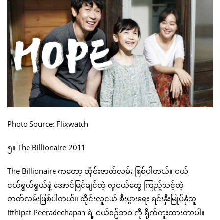
Photo Source: Flixwatch
၅။ The Billionaire 2011
The Billionaire ကတော့ ထိုင်းဇာတ်လမ်း ဖြစ်ပါတယ်။ ငယ်
ငယ်ရွယ်ရွယ်နဲ့ အောင်မြင်ချင်တဲ့ လူငယ်တွေ ကြည့်သင့်တဲ့
ဇာတ်လမ်းဖြစ်ပါတယ်။ ထိုင်းလူငယ် စီးပွားရေး ရင်းနှီးမြုပ်နှံသူ
Itthipat Peeradechapan ရဲ့ ငယ်စဉ်ဘဝ ကို ရိုက်ကူးထားတာပါ။