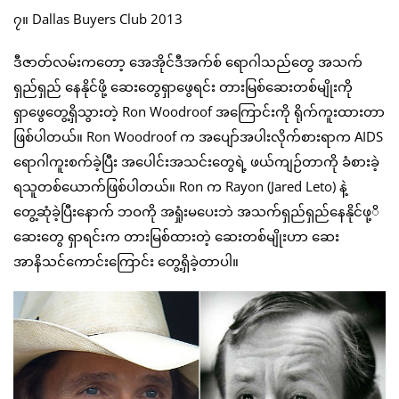
၇။ Dallas Buyers Club 2013
ဒီဇာတ်လမ်းကတော့ အေအိုင်ဒီအက်စ် ရောဂါသည်တွေ အသက်
ရှည်ရှည် နေနိုင်ဖို့ ဆေးတွေရှာဖွေရင်း တားမြစ်ဆေးတစ်မျိုးကို
ရှာဖွေတွေ့ရှိသွားတဲ့ Ron Woodroof အကြောင်းကို ရိုက်ကူးထားတာ
ဖြစ်ပါတယ်။ Ron Woodroof က အပျော်အပါးလိုက်စားရာက AIDS
ရောဂါကူးစက်ခဲ့ပြီး အပေါင်းအသင်းတွေရဲ့ ဖယ်ကျဉ်တာကို ခံစားခဲ့
ရသူတစ်ယောက်ဖြစ်ပါတယ်။ Ron က Rayon (Jared Leto) နဲ့
တွေ့ဆုံခဲ့ပြီးနောက် ဘဝကို အရှုံးမပေးဘဲ အသက်ရှည်ရှည်နေနိုင်ဖု့ိ
ဆေးတွေ ရှာရင်းက တားမြစ်ထားတဲ့ ဆေးတစ်မျိုးဟာ ဆေး
အာနိသင်ကောင်းကြောင်း တွေ့ရှိခဲ့တာပါ။