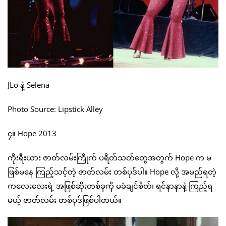
JLo နဲ့ Selena
Photo Source: Lipstick Alley
၄။ Hope 2013
ကိုးရီးယား ဇာတ်လမ်းကြိုက် ပရိတ်သတ်တွေအတွက် Hope က မ
ဖြစ်မနေ ကြည့်သင့်တဲ့ ဇာတ်လမ်း တစ်ပုဒ်ပါ။ Hope လို့ အမည်ရတဲ့
ကလေးလေးရဲ့ အဖြစ်ဆိုးတစ်ခုကို မခံချင်စိတ်၊ ရင်နာနာနဲ့ ကြည့်ရ
မယ့် ဇာတ်လမ်း တစ်ပုဒ်ဖြစ်ပါတယ်။