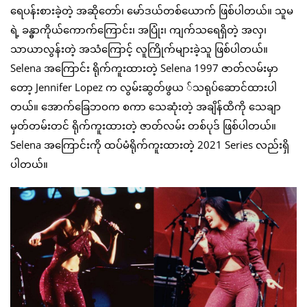
ရေပန်းစားခဲ့တဲ့ အဆိုတော်၊ မော်ဒယ်တစ်ယောက် ဖြစ်ပါတယ်။ သူမ
ရဲ့ ခန္ဓာကိုယ်ကောက်ကြောင်း၊ အပြုံး၊ ကျက်သရေရှိတဲ့ အလှ၊
သာယာလွန်းတဲ့ အသံကြောင့် လူကြိုက်များခဲ့သူ ဖြစ်ပါတယ်။
Selena အကြောင်း ရိုက်ကူးထားတဲ့ Selena 1997 ဇာတ်လမ်းမှာ
တော့ Jennifer Lopez က လွမ်းဆွတ်ဖွယ ်သရုပ်ဆောင်ထားပါ
တယ်။ အောက်ခြေဘဝက စကာ သေဆုံးတဲ့ အချိန်ထိကို သေချာ
မှတ်တမ်းတင် ရိုက်ကူးထားတဲ့ ဇာတ်လမ်း တစ်ပုဒ် ဖြစ်ပါတယ်။
Selena အကြောင်းကို ထပ်မံရိုက်ကူးထားတဲ့ 2021 Series လည်းရှိ
ပါတယ်။