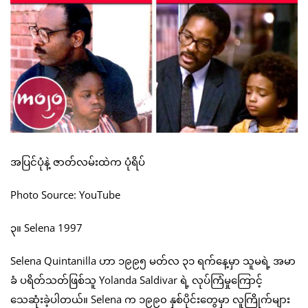
အပြင်ပုံနဲ့ ဇာတ်လမ်းထဲက ပုံရိပ်
Photo Source: YouTube
၃။ Selena 1997
Selena Quintanilla ဟာ ၁၉၉၅ မတ်လ ၃၁ ရက်နေ့မှာ သူမရဲ့ အမာ
ခံ ပရိတ်သတ်ဖြစ်သူ Yolanda Saldivar ရဲ့ လုပ်ကြံမှုကြောင့်
သေဆုံးခဲ့ပါတယ်။ Selena က ၁၉၉၀ နှစ်ပိုင်းတွေမှာ လူကြိုက်များ