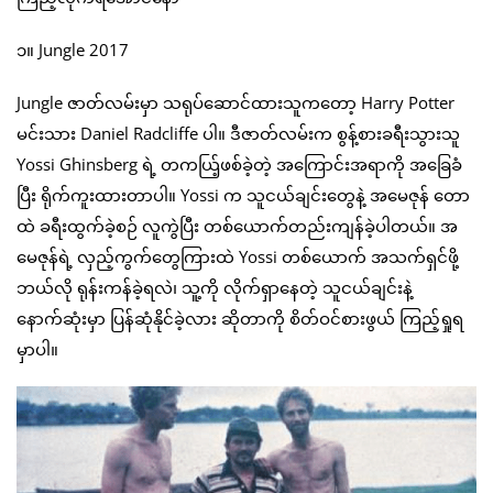
၁။ Jungle 2017
Jungle ဇာတ်လမ်းမှာ သရုပ်ဆောင်ထားသူကတော့ Harry Potter
မင်းသား Daniel Radcliffe ပါ။ ဒီဇာတ်လမ်းက စွန့်စားခရီးသွားသူ
Yossi Ghinsberg ရဲ့ တကယ်ြ့ဖစ်ခဲ့တဲ့ အကြောင်းအရာကို အခြေခံ
ပြီး ရိုက်ကူးထားတာပါ။ Yossi က သူငယ်ချင်းတွေနဲ့ အမေဇုန် တော
ထဲ ခရီးထွက်ခဲ့စဉ် လူကွဲပြီး တစ်ယောက်တည်းကျန်ခဲ့ပါတယ်။ အ
မေဇုန်ရဲ့ လှည့်ကွက်တွေကြားထဲ Yossi တစ်ယောက် အသက်ရှင်ဖို့
ဘယ်လို ရုန်းကန်ခဲ့ရလဲ၊ သူ့ကို လိုက်ရှာနေတဲ့ သူငယ်ချင်းနဲ့
နောက်ဆုံးမှာ ပြန်ဆုံနိုင်ခဲ့လား ဆိုတာကို စိတ်ဝင်စားဖွယ် ကြည့်ရှုရ
မှာပါ။