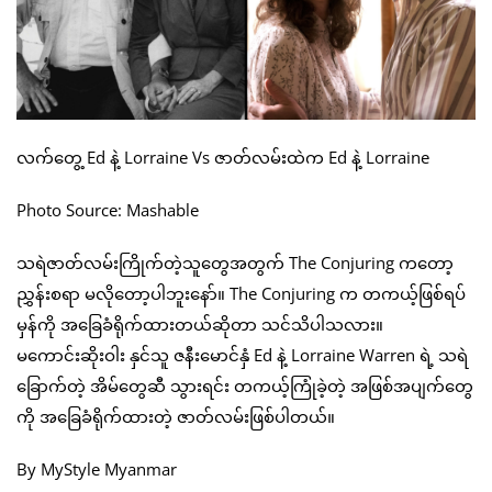
လက်တွေ့ Ed နဲ့ Lorraine Vs ဇာတ်လမ်းထဲက Ed နဲ့ Lorraine
Photo Source: Mashable
သရဲဇာတ်လမ်းကြိုက်တဲ့သူတွေအတွက် The Conjuring ကတော့
ညွှန်းစရာ မလိုတော့ပါဘူးနော်။ The Conjuring က တကယ့်ဖြစ်ရပ်
မှန်ကို အခြေခံရိုက်ထားတယ်ဆိုတာ သင်သိပါသလား။
မကောင်းဆိုးဝါး နှင်သူ ဇနီးမောင်နှံ Ed နဲ့ Lorraine Warren ရဲ့ သရဲ
ခြောက်တဲ့ အိမ်တွေဆီ သွားရင်း တကယ့်ကြုံခဲ့တဲ့ အဖြစ်အပျက်တွေ
ကို အခြေခံရိုက်ထားတဲ့ ဇာတ်လမ်းဖြစ်ပါတယ်။
By MyStyle Myanmar