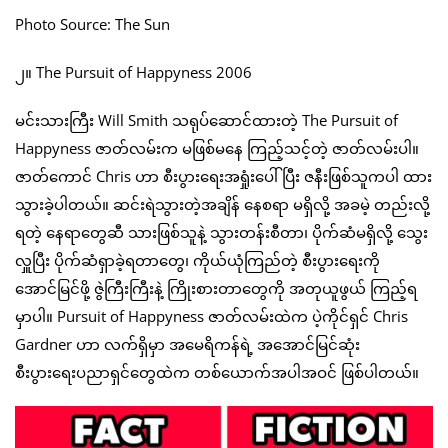
Photo Source: The Sun
၂။ The Pursuit of Happyness 2006
မင်းသားကြီး Will Smith သရုပ်ဆောင်ထားတဲ့ The Pursuit of
Happyness ဇာတ်လမ်းက မဖြစ်မနေ ကြည့်သင့်တဲ့ ဇာတ်လမ်းပါ။
ဇာတ်ကောင် Chris ဟာ စီးပွားရေးအရှုံးပေါ်ပြီး ဇနီးဖြစ်သူကပါ ထား
သွားခဲ့ပါတယ်။ ဆင်းရဲသွားတဲ့အချိန် နေစရာ မရှိလို့ အခမဲ့ တည်းလို့
ရတဲ့ နေရာတွေဆီ သားဖြစ်သူနဲ့ သွားတန်းစီတာ၊ ပိုက်ဆံမရှိလို့ သွေး
လှူပြီး ပိုက်ဆံရှာခဲ့ရတာတွေ၊ ကိုယ်ယုံကြည်တဲ့ စီးပွားရေးကို
အောင်မြင်ဖို့ ဇွဲကြီးကြီးနဲ့ ကြိုးစားတာတွေကို အတုယူဖွယ် ကြည့်ရ
မှာပါ။ Pursuit of Happyness ဇာတ်လမ်းထဲက ပဲ့ကိုင်ရှင် Chris
Gardner ဟာ လက်ရှိမှာ အမေရိကန်ရဲ့ အအောင်မြင်ဆုံး
စီးပွားရေးပညာရှင်တွေထဲက တစ်ယောက်အပါအဝင် ဖြစ်ပါတယ်။