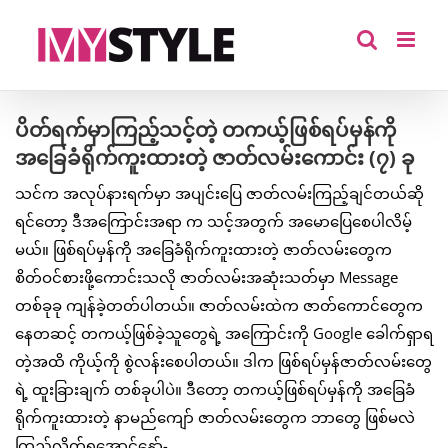
Skip
to
content
ပိတ်ရက်မှာကြည့်သင့်တဲ့ တကယ့်ဖြစ်ရပ်မှန်ကို
အခြေခံရိုက်ကူးထားတဲ့ ဇာတ်လမ်းကောင်း (၇) ခု
သင်က အလုပ်နားရက်မှာ အပျင်းပြေ ဇာတ်လမ်းကြည့်ချင်တယ်ဆို
ရင်တော့ ဒီအကြောင်းအရာ က သင့်အတွက် အမောပြေစေပါလိမ့်
မယ်။ ဖြစ်ရပ်မှန်ကို အခြေခံရိုက်ကူးထားတဲ့ ဇာတ်လမ်းတွေက
စိတ်ဝင်စားဖို့ကောင်းသလို ဇာတ်လမ်းအဆုံးသတ်မှာ Message
တစ်ခုခု ကျန်ခဲ့တတ်ပါတယ်။ ဇာတ်လမ်းထဲက ဇာတ်ကောင်တွေက
နေတဆင့် တကယ့်ဖြစ်ခဲ့သူတွေရဲ့ အကြောင်းကို Google ခေါက်ရှာရ
တဲ့အထိ ကိုယ့်ကို စွဲလန်းစေပါတယ်။ ဒါက ဖြစ်ရပ်မှန်ဇာတ်လမ်းတွေ
ရဲ့ ထူးခြားချက် တစ်ခုပါပဲ။ ဒီတော့ တကယ့်ဖြစ်ရပ်မှန်ကို အခြေခံ
ရိုက်ကူးထားတဲ့ နာမည်ကျော် ဇာတ်လမ်းတွေက ဘာတွေ ဖြစ်မလဲ
ကြည့်လိုက်ရအောင်နော်-