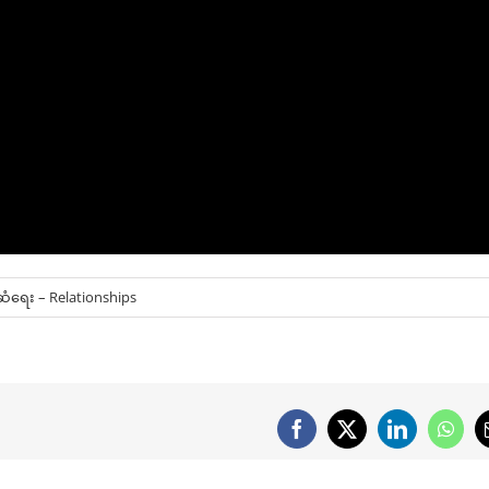
ံရေး – Relationships
Facebook
X
LinkedIn
What