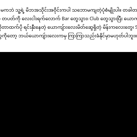
်မကဘဲ သူ့ရဲ့ မိဘအသိုင်းအဝိုင်းကပါ သဘောမကျတဲ့ပုံစံမျိုးပါ။ တခ
့် တပတ်ကို လေးငါးရက်လောက် Bar တွေသွား၊ Club တွေသွားပြီး ယောက
ိုတာထက်ပို ရင်းနှီးနေတဲ့ ယောကျ်ားလေးမိတ်ဆွေရှိတဲ့ မိန်းကလေးတွေ၊ S
ွေကိုတော့ ဘယ်ယောကျ်ားလေးကမှ ကြာကြာသည်းခံနိုင်မှာမဟုတ်ပါဘူး။