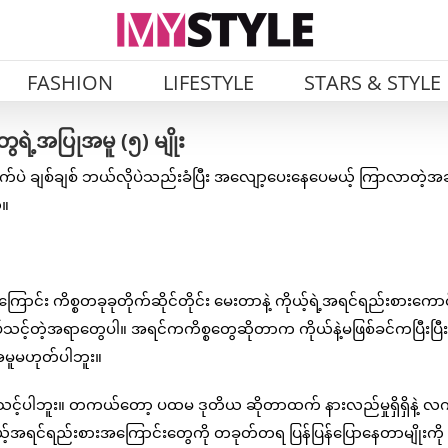
FASHION
LIFESTYLE
STARS & STYLE
ေရဲ့အပြုအမူ (၅) မျိုး
ဲ ချစ်ချစ် ဘယ်လိုပဲသည်းခံပြီး အလျော့ပေးနေပေမယ့် ကြာလာတဲ့အ
်။
င်း ကိစ္စတခုခုတိုက်ဆိုင်တိုင်း မေးတာနဲ့ ကိုယ့်ရဲ့အရင်ရည်းစားကောင
တဲ့အရာတွေပါ။ အရင်ကကိစ္စတွေဆိုတာက ကိုယ်နဲ့မဖြစ်ခင်ကပြီးပြီ
မူမဟုတ်ပါဘူး။
ေးသင့်ပါဘူး။ တကယ်တော့ ပထမ ဒုတိယ ဆိုတာထက် နားလည်မှုရှိရှိနဲ့ လက
ိုယ့်အရင်ရည်းစားအကြောင်းတွေကို တခုတ်တရ ပြန်ပြန်ပြောနေတာမျိုးကို