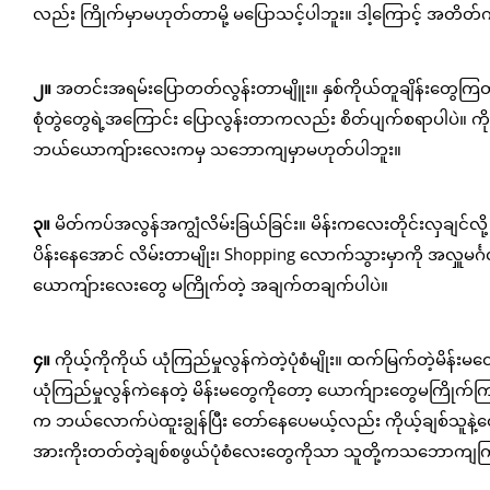
လည်း ကြိုက်မှာမဟုတ်တာမို့ မပြောသင့်ပါဘူး။ ဒါ့ကြောင့် အတိတ
၂။
အတင်းအရမ်းပြောတတ်လွန်းတာမျိူး။ နှစ်ကိုယ်တူချိန်းတွေကြတဲ
စုံတွဲတွေရဲ့အကြောင်း ပြောလွန်းတာကလည်း စိတ်ပျက်စရာပါပဲ။ ကိ
ဘယ်ယောကျ်ားလေးကမှ သဘောကျမှာမဟုတ်ပါဘူး။
၃။
မိတ်ကပ်အလွန်အကျွံလိမ်းခြယ်ခြင်း။ မိန်းကလေးတိုင်းလှချင်လ
ပိန်းနေအောင် လိမ်းတာမျိုး၊ Shopping လောက်သွားမှာကို အလှူမင်္ဂ
ယောကျ်ားလေးတွေ မကြိုက်တဲ့ အချက်တချက်ပါပဲ။
၄။
ကိုယ့်ကိုကိုယ် ယုံကြည်မှုလွန်ကဲတဲ့ပုံစံမျိုး။ ထက်မြက်တဲ့မိန
ယုံကြည်မှုလွန်ကဲနေတဲ့ မိန်းမတွေကိုတော့ ယောက်ျားတွေမကြိုက်ကြပါ
က ဘယ်လောက်ပဲထူးချွန်ပြီး တော်နေပေမယ့်လည်း ကိုယ့်ချစ်သူနဲ့တွ
အားကိုးတတ်တဲ့ချစ်စဖွယ်ပုံစံလေးတွေကိုသာ သူတို့ကသဘောကျ