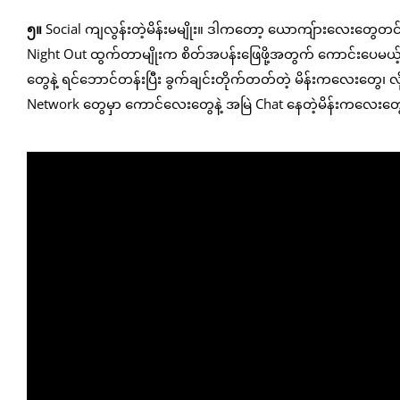
၅။
Social ကျလွန်းတဲ့မိန်းမမျိုး။ ဒါကတော့ ယောကျ်ားလေးတွေတင
Night Out ထွက်တာမျိုးက စိတ်အပန်းဖြေဖို့အတွက် ကောင်းပေမယ
တွေနဲ့ ရင်ဘောင်တန်းပြီး ခွက်ချင်းတိုက်တတ်တဲ့ မိန်းကလေးတွေ၊ လ
Network တွေမှာ ကောင်လေးတွေနဲ့ အမြဲ Chat နေတဲ့မိန်းကလေးတ