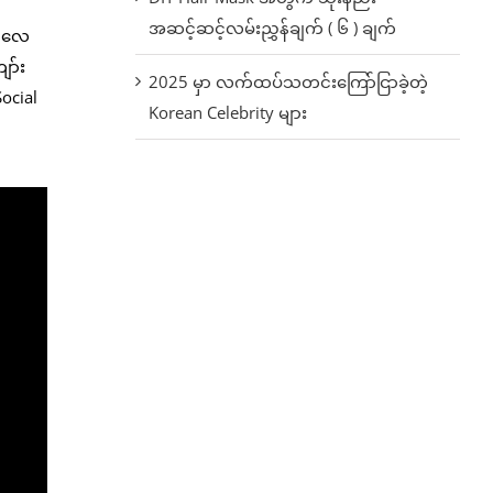
အဆင့်ဆင့်လမ်းညွှန်ချက် ( ၆ ) ချက်
ါတလေ
ျာ်း
2025 မှာ လက်ထပ်သတင်းကြော်ငြာခဲ့တဲ့
ocial
Korean Celebrity များ