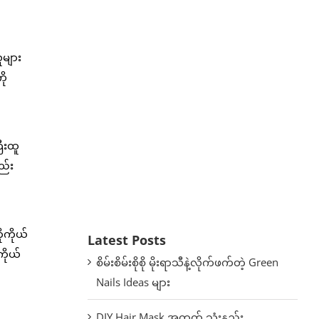
ူများ
ို
ီးထူ
ည်း
ုကိုယ်
Latest Posts
ကိုယ်
စိမ်းစိမ်းစိုစို မိုးရာသီနဲ့လိုက်ဖက်တဲ့ Green
Nails Ideas များ
DIY Hair Mask အတွက် သုံးနည်း