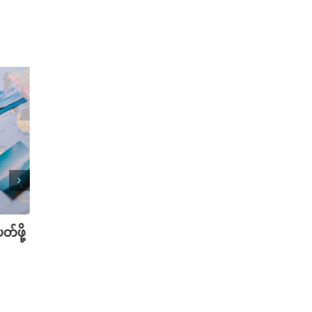
်ဖို့
သြဂုတ်လမှာ စောင့်ကြည့်သင့်တဲ့ K-
အိပ်ရေ
Dramas အသစ်များ
အကောင်
August 1st, 2025
July 18t