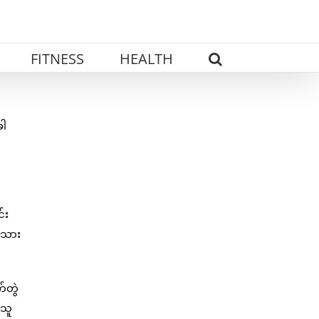
FITNESS
HEALTH
ခါ
်း
းသား
်တွဲ
 သူ