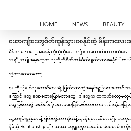
Skip
to
content
HOME
NEWS
BEAUTY
ယောကျ်ားတွေစိတ်ကုန်သွားစေနိုင်တဲ့ မိန်းကလေးတွ
မိန်းကလေးတွေအနေနဲ့ ကိုယ့်ကိုယောကျ်ားတယောက်က ဘယ်လောက်ပ
အချို့အပြုအမူတွေက သူတို့ကိုစိတ်ကုန်စိတ်ပျက်သွားစေနိုင်ပါတယ
အဲ့တာတွေကတော့
၁။
ကိုယ့်ချစ်သူကောင်လေးရဲ့ ပြတ်သွားတဲ့အရင်ရည်းစားဟောင်းအကြော
ကြောင်းတွေ ခဏခဏပြောမိတာတွေ။ ဒါတွေက တကယ်တော့မလုပ်သင့်
တွေဖြစ်တာမို့ အတိတ်ကို ခဏခဏပြန်ဖော်တာက ကောင်းတဲ့အပြုအ
သူ့အရင်ရည်းစားနဲ့ပြတ်လို့သာ ကိုယ်နဲ့သူဆုံရတာဆိုတာမျိုး မတွ
နိုင်တဲ့ Relationship မျိုး ကသာ ရေရှည်မှာ အဆင်ပြေစေမှာပါ။ က