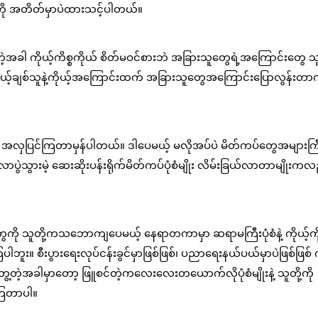
်ကို အတိတ်မှာပဲထားသင့်ပါတယ်။
့အခါ ကိုယ့်ကိစ္စကိုယ် စိတ်မဝင်စားဘဲ အခြားသူတွေရဲ့အကြောင်းတွေ သ
ုယ့်ချစ်သူနဲ့ကိုယ့်အကြောင်းထက် အခြားသူတွေအကြောင်းပြောလွန်းတာက
ို့ အလှပြင်ကြတာမှန်ပါတယ်။ ဒါပေမယ့် မလိုအပ်ပဲ မိတ်ကပ်တွေအများကြ
လာပွဲသွားမဲ့ ဆေးဆိုးပန်းရိုက်မိတ်ကပ်ပုံစံမျိုး လိမ်းခြယ်လာတာမျိုးကလ
်းမတွေကို သူတို့ကသဘောကျပေမယ့် နေရာတကာမှာ ဆရာမကြီးပုံစံနဲ့ ကိုယ့်ကိ
ဘူး။ စီးပွားရေးလုပ်ငန်းခွင်မှာဖြစ်ဖြစ်၊ ပညာရေးနယ်ပယ်မှာပဲဖြစ်ဖြစ် 
ေ့တဲ့အခါမှာတော့ ဖြူစင်တဲ့ကလေးလေးတယောက်လိုပုံစံမျိုးနဲ့ သူတို့ကို
ကြတာပါ။