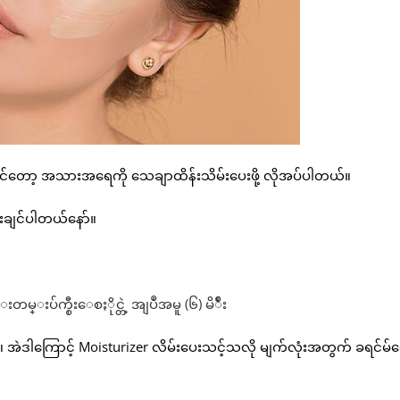
ချင်ရင်တော့ အသားအရေကို သေချာထိန်းသိမ်းပေးဖို့ လိုအပ်ပါတယ်။
းချင်ပါတယ်နော်။
အဲဒါကြောင့် Moisturizer လိမ်းပေးသင့်သလို မျက်လုံးအတွက် ခရင်မ်