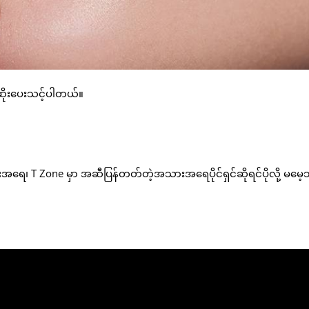
 ဆိုးပေးသင့်ပါတယ်။
ရေ၊ T Zone မှာ အဆီပြန်တတ်တဲ့အသားအရေပိုင်ရှင်ဆိုရင်ပိုလို့ မမေ့သ