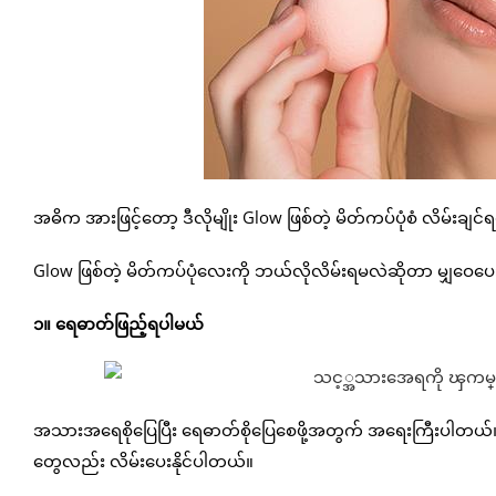
အဓိက အားဖြင့်တော့ ဒီလိုမျိုး Glow ဖြစ်တဲ့ မိတ်ကပ်ပုံစံ လိမ်း
Glow ဖြစ်တဲ့ မိတ်ကပ်ပုံလေးကို ဘယ်လိုလိမ်းရမလဲဆိုတာ မျှဝေပေ
၁။ ရေဓာတ်ဖြည့်ရပါမယ်
အသားအရေစိုပြေပြီး ရေဓာတ်စိုပြေစေဖို့အတွက် အရေးကြီးပါတယ်။ 
တွေလည်း လိမ်းပေးနိုင်ပါတယ်။