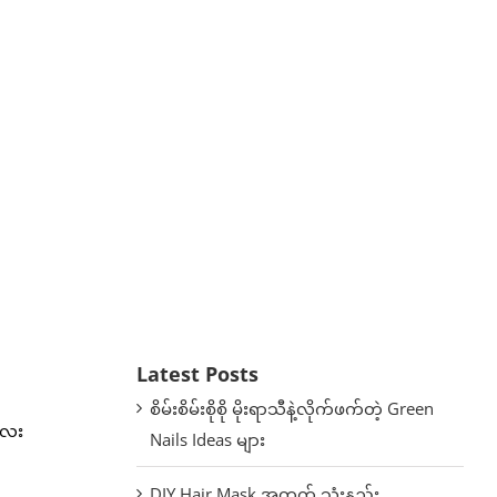
Latest Posts
စိမ်းစိမ်းစိုစို မိုးရာသီနဲ့လိုက်ဖက်တဲ့ Green
လေး
Nails Ideas များ
DIY Hair Mask အတွက် သုံးနည်း