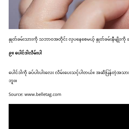
နှုတ်ခမ်းသားကို သဘာဝအတိုင်း လှပနေစေမယ့် နှုတ်ခမ်းနီမျိုးကို
၉။ ပေါင်ဒါလိမ်းပါ
ပေါင်ဒါကို ခပ်ပါးပါးလေး လိမ်းပေးသင့်ပါတယ်။ အဆိပြန်တဲ့အသားအ
ဘူး။
Source: www.belletag.com