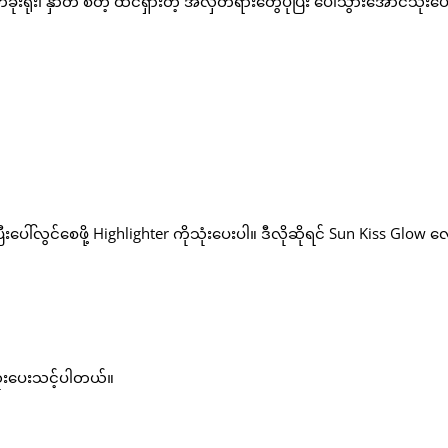
ျက်ခုံးရိုး၊ နှာတံ စတဲ့ ထင်ရှားတဲ့ အလှတရားတွေပိုပြီး ပေါ်သွားအောင်သုံးပ
ပြီးပေါ်လွင်စေဖို့ Highlighter ကိုသုံးပေးပါ။ ဒီလိုဆိုရင် Sun Kiss Glow လ
သုံးပေးသင့်ပါတယ်။