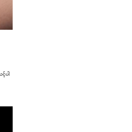
င့်ပါ