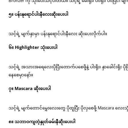
Bronzer ကို သုံးပေးသင့်ပါတယ်။ သင့်ရဲ့ မေးရိုး၊ ပါးရိုး၊ ပါးပြင်၊ မ
၅။ ပန်းနုရောင်ပါးနီလေးဆိုးပေးပါ
သင့်ရဲ့ မျက်နှာမှာ ပန်းနုရောင်ပါးနီလေး ဆိုးပေးလိုက်ပါ။
၆။ Highlighter သုံးပေးပါ
သင့်ရဲ့ အသားအရေလေးပိုပြီးတောက်ပစေဖို့နဲ့ ပါးရိုး၊ နှာခေါင်းရိုး ပို
နေစေမှာနော်။
၇။ Mascara ဆိုးပေးပါ
သင့်ရဲ့ မျက်တောင်မွှေးလေးတွေ ပိုထူပြီး ပိုလှစေဖို့ Mascara လေး
၈။ သဘာဝကျတဲ့နှုတ်ခမ်းနီဆိုးပေးပါ