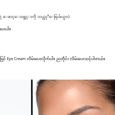
းပေးပါ။
အပြင် Eye Cream လိမ်းပေးလိုက်ပါ။ ညတိုင်း လိမ်းပေးသင့်ပါတယ်။