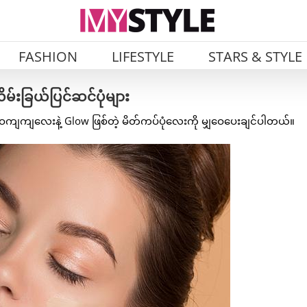
FASHION
LIFESTYLE
STARS & STYLE
းခြယ်ပြင်ဆင်ပုံများ
ကျကျလေးနဲ့ Glow ဖြစ်တဲ့ မိတ်ကပ်ပုံလေးကို မျှဝေပေးချင်ပါတယ်။