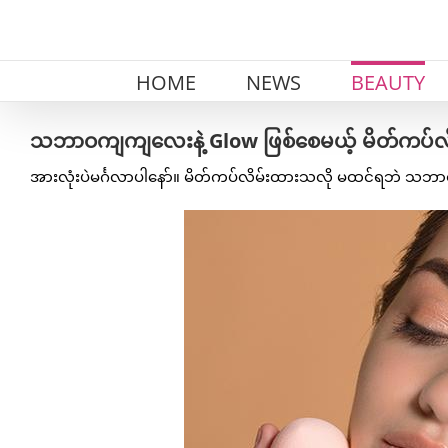
Skip
to
content
HOME
NEWS
BEAUTY
သဘာဝကျကျလေးနဲ့ Glow ဖြစ်စေမယ့် မိတ်ကပ်လိမ်
အားလုံးပဲမင်္ဂလာပါနော်။ မိတ်ကပ်လိမ်းထားသလို မထင်ရဘဲ သဘာဝ