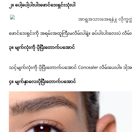
၂။ ပေါ့ပေါ့ပါးပါးဖောင်ဒေးရှင်းသုံးပါ
ဖောင်ဒေးရှင်းကို အရမ်းအထူကြီးမလိမ်းပါနဲ့။ ခပ်ပါးပါးလေးပဲ လိမ်
၃။ မျက်လုံးကို ပိုပြီးတောက်ပအောင်
သင့်မျက်လုံးကို ပိုပြီးတောက်ပအောင် Concealer လိမ်းပေးပါ။ ဒါ့
၄။ မျက်နှာလေးပိုပြီးတောက်ပအောင်