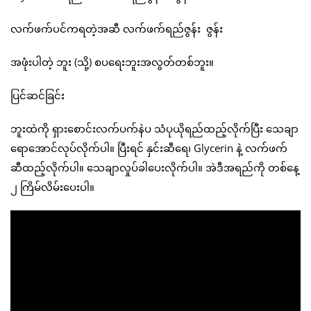
လက်ဖက်ပင်ကရတဲ့အဆီ လက်ဖက်ရည်ဇွန်း ဇွန်း
အဖုံးပါတဲ့ ဘူး (သို့) စပရေးဘူးအလွတ်တစ်ဘူး။
ပြင်ဆင်ခြင်း
ဘူးထဲကို ရှားစောင်းလက်ပက်နဲပ သံပုယိုရည်ထည့်လိုက်ပြီး သေချာ
ရောအောင်လုပ်လိုက်ပါ။ ပြီးရင် နှင်းဆီရေ၊ Glycerin နဲ့ လက်ဖက်
ဆီထည့်လိုက်ပါ။ သေချာလှုပ်ခါပေးလိုက်ပါ။ အဲဒီအရည်ကို တစ်နေ့
၂ ကြိမ်လိမ်းပေးပါ။