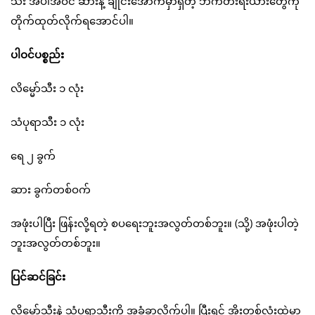
သီး အပါအဝင် ဆားနဲ့ ချိုင်းအောက်မှာရှိတဲ့ ဘက်တီးရီးယားတွေကို
တိုက်ထုတ်လိုက်ရအောင်ပါ။
ပါဝင်ပစ္စည်း
လိမ္မော်သီး ၁ လုံး
သံပုရာသီး ၁ လုံး
ရေ ၂ ခွက်
ဆား ခွက်တစ်ဝက်
အဖုံးပါပြီး ဖြန်းလို့ရတဲ့ စပရေးဘူးအလွတ်တစ်ဘူး။ (သို့) အဖုံးပါတဲ့
ဘူးအလွတ်တစ်ဘူး။
ပြင်ဆင်ခြင်း
လိမ္မော်သီးနဲ့ သံပုရာသီးကို အခွံခွာလိုက်ပါ။ ပြီးရင် အိုးတစ်လုံးထဲမှာ