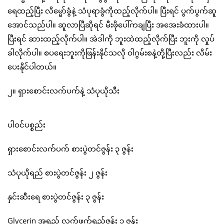
ရေထည့်ပြီး လိမ္မော်ခွံနဲ့ သံပုရာခွံကိုထည့်လိုက်ပါ။ ပြီးရင် ပွက်ပွက်ဆူ
အောင်သည်ပါ။ ဆူလာပြီဆိုရင် မီးဖိုပေါ်ကချပြီး အအေးခံထားပါ။
ပြီးရင် ဆားထည့်လိုက်ပါ။ အဲဒါကို ဘူးထဲထည့်လိုက်ပြီး ဘူးကို လှုပ်
ခါလိုက်ပါ။ စပရေးဘူးကိုဖြန်းနိုင်သလို ဝါဂွမ်းစနဲ့တို့ပြီးလည်း လိမ်း
ပေးနိုင်ပါတယ်။
၂။ ရှားစောင်းလက်ပက်နဲ့ သံပုယိုသီး
ပါဝင်ပစ္စည်း
ရှားစောင်းလက်ပက် စားပွဲတင်ဇွန်း ၃ ဇွန်း
သံပုယိုရည် စားပွဲတင်ဇွန်း ၂ ဇွန်း
နှင်းဆီးရေ စားပွဲတင်ဇွန်း ၃ ဇွန်း
Glycerin အရည် လက်ဖက်ရည်ဇွန်း ၁ ဇွန်း