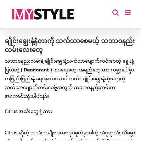
Skip
to
content
ချိုင်းချွေးနံ့နံတာကို သက်သာစေမယ့် သဘာဝနည်း
လမ်းလေးတွေ
သဘာဝနည်းလမ်းနဲ့ ချိုင်းချွေးနံ့သက်သာပျောက်ကင်းစေတဲ့ ချွေးနံ့
ပြယ်တဲ့
( Deodorant )
စပရေးတွေ၊ အရည်တွေ ဟာ ကမ္ဘာပေါ်မှာ
တဖြည်းဖြည်းနဲ့ ရေပန်းစားလာပါတယ်။ ချိုင်းချွေးနံ့ဆိုးတွေကို
သက်သာပျောက်ကင်းစေဖို့အတွက် သဘာဝနည်းလမ်းက
အကောင်းဆုံးပါပဲနော်။
Citrus အသီးတွေနဲ့ ဆား
Citrus ဆိုတဲ့ အသီးအမျိုးအစားအုပ်စုထဲမှာပါတဲ့ သံပုရာသီး လိမ္မော်