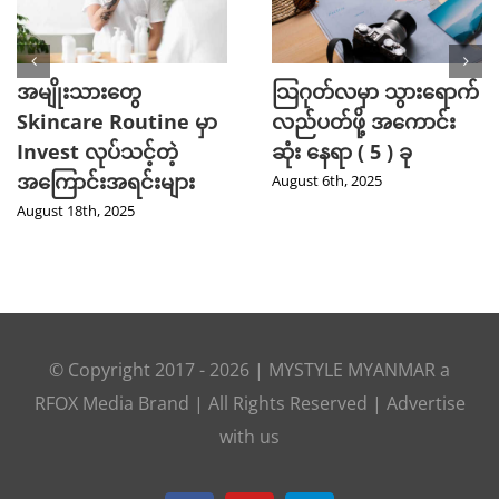
ားရောက်
သြဂုတ်လမှာ စောင့်ကြည့်
အိပ်ရေးဝဝအိပ်နို
ောင်း
သင့်တဲ့ K-Dramas
ရွေးချယ်သင့်တဲ
ု
အသစ်များ
အကောင်းဆုံးခေါ
၃ ) မျိုး
August 1st, 2025
July 18th, 2025
© Copyright 2017 -
2026
|
MYSTYLE MYANMAR
a
RFOX Media
Brand | All Rights Reserved |
Advertise
with us