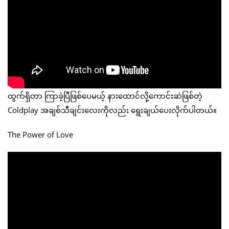
ထွက်ရှိတာ ကြာခဲ့ပြီဖြစ်ပေမယ့် နားထောင်လို့ကောင်းဆဲဖြစ်တဲ့
Coldplay အချစ်သီချင်းလေးကိုလည်း ရွေးချယ်ပေးလိုက်ပါတယ်။
The Power of Love