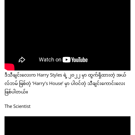
ဒီသီချင်းလေးက Harry Styles ရဲ့ ၂၀၂၂ မှာ ထွက်ရှိထားတဲ့ အယ်
လ်ဘမ် ဖြစ်တဲ့ ‘Harry’s House’ မှာ ပါဝင်တဲ့ သီချင်းကောင်းလေး
ဖြစ်ပါတယ်။
The Scientist