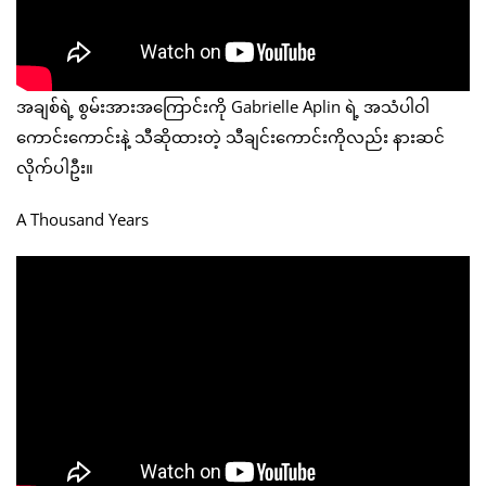
အချစ်ရဲ့ စွမ်းအားအကြောင်းကို Gabrielle Aplin ရဲ့ အသံပါဝါ
ကောင်းကောင်းနဲ့ သီဆိုထားတဲ့ သီချင်းကောင်းကိုလည်း နားဆင်
လိုက်ပါဦး။
A Thousand Years