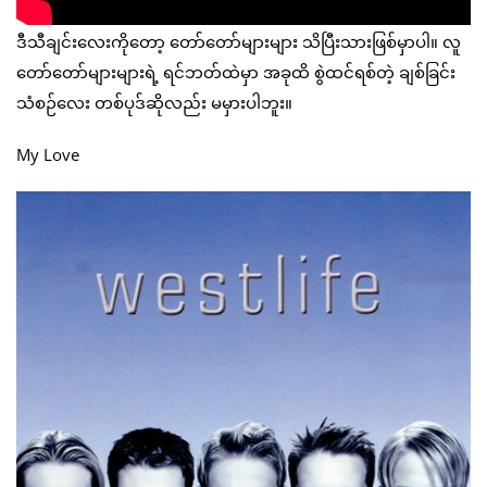
ဒီသီချင်းလေးကိုတော့ တော်တော်များများ သိပြီးသားဖြစ်မှာပါ။ လူ
တော်တော်များများရဲ့ ရင်ဘတ်ထဲမှာ အခုထိ စွဲထင်ရစ်တဲ့ ချစ်ခြင်း
သံစဉ်လေး တစ်ပုဒ်ဆိုလည်း မမှားပါဘူး။
My Love