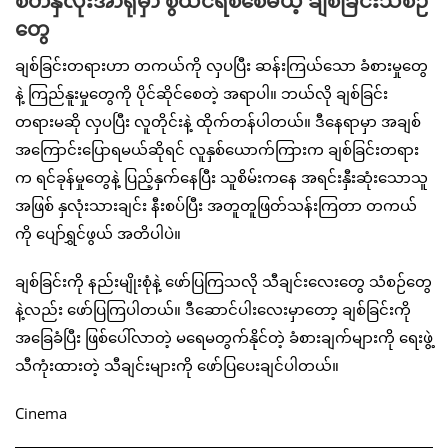
စိတ်နှလုံးအာရုံမှာ စွဲထင်ရစ်စေမယ့် ချစ်ခြင်းသံစဉ်
တွေ
ချစ်ခြင်းတရားဟာ တကယ်ကို လှပပြီး ဆန်းကြယ်သော ခံစားမှုတွေ
နဲ့ ကြည်နူးမှုတွေကို ပိုင်ဆိုင်စေတဲ့ အရာပါ။ ဘယ်လို ချစ်ခြင်း
တရားမဆို လှပပြီး လူတိုင်းနဲ့ ထိုက်တန်ပါတယ်။ ဒီနေရာမှာ အချစ်
အကြောင်းပြောရမယ်ဆိုရင် လူနှစ်ယောက်ကြားက ချစ်ခြင်းတရား
က ရင်ခုန်မှုတွေနဲ့ ပြည့်နှက်နေပြီး သူစိမ်းကနေ အရင်းနှီးဆုံးသောသူ
အဖြစ် နှလုံးသားချင်း နီးစပ်ပြီး အတူတူဖြတ်သန်းကြတာ တကယ်
ကို ပျော်ရွှင်ဖွယ် အတိပါပဲ။
ချစ်ခြင်းကို နည်းမျိုးစုံနဲ့ ဖော်ပြကြသလို သီချင်းလေးတွေ သံစဉ်တွေ
နဲ့လည်း ဖော်ပြကြပါတယ်။ ဒီဆောင်ပါးလေးမှာတော့ ချစ်ခြင်းကို
အခြေခံပြီး ဖြစ်ပေါ်လာတဲ့ မရေမတွက်နိုင်တဲ့ ခံစားချက်များကို ရေးဖွဲ့
သီကုံးထားတဲ့ သီချင်းများကို ဖော်ပြပေးချင်ပါတယ်။
Cinema