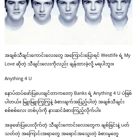
အချစ်သီချင်းကောင်းလေးတွေ အကြောင်းပြောရင် Westlife ရဲ့ My
Love ဆိုတဲ့ သီချင်းလေးကိုလည်း ချန်ထားခဲ့လို့ မရပါဘူး။
Anything 4 U
နောပ်ထပ်ဖော်ပြပေးချင်တာကတော့ Banks ရဲ့ Anything 4 U ပဲဖြစ်
ပါတယ်။ မြူးမြူးကြွကြွနဲ့ ခံစားချက်အပြည့်ပါတဲ့ အချစ်သီချင်း
စစ်စစ်လေး တစ်ပုဒ်ကို နားဆင်ခံစားကြည့်လိုက်ပါ။
အခုဖော်ပြပေးလိုက်တဲ့ သီချင်းကောင်းလေးတွေက ချစ်ခြင်းနဲ့ ပတ်
သတ်တဲ့ အကြောင်းအရာတွေ အရောင်အသွေးတဲ့ ခံစားမှုတွေ