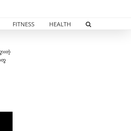
FITNESS
HEALTH
ွားတဲ့
တွေ