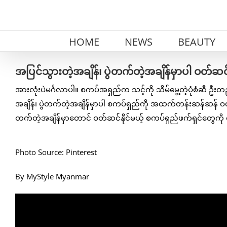
Skip
to
content
HOME
NEWS
BEAUTY
အပြင်သွားတဲ့အချိန်၊ ပွဲတက်တဲ့အချိန်မှာပါ ဝတ်ဆင်
အားလုံးပဲမင်္ဂလာပါ။ စကပ်အရှည်က သင့်ကို သိမ်မွေ့တဲ့ပုံစံဆီ ဦး
အချိန်၊ ပွဲတက်တဲ့အချိန်မှာပါ စကပ်ရှည်ကို အထက်တန်းဆန်ဆန် ဝ
တက်တဲ့အချိန်မှာတောင် ဝတ်ဆင်နိုင်မယ့် စကပ်ရှည်ဖက်ရှင်တွေကို
Photo Source: Pinterest
By MyStyle Myanmar