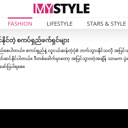
FASHION
LIFESTYLE
STARS & STYLE
နိုင်တဲ့ စကပ်ရှည်ဖက်ရှင်များ
တည်စေပါတယ်။ စကပ်ရှည်နဲ့ လူငယ်ဆန်တဲ့ပုံစံ ဘက်သွားနိုင်သလို အပြင်သ
တ်ဆင်နိုင်ပါတယ်။ ဒီတစ်ခေါက်မှာတော့ အပြင်သွားတဲ့အချိန် သာမက ပွဲ
 ဖော်ပြပါရစေ။