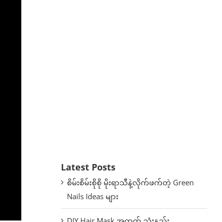
Latest Posts
စိမ်းစိမ်းစိုစို မိုးရာသီနဲ့လိုက်ဖက်တဲ့ Green
Nails Ideas များ
DIY Hair Mask အတွက် သုံးနည်း