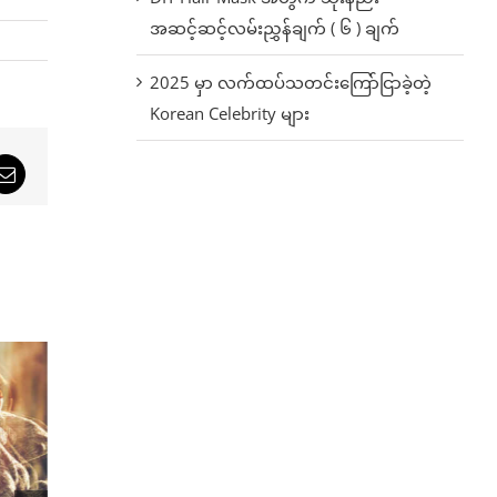
အဆင့်ဆင့်လမ်းညွှန်ချက် ( ၆ ) ချက်
2025 မှာ လက်ထပ်သတင်းကြော်ငြာခဲ့တဲ့
Korean Celebrity များ
sApp
Email