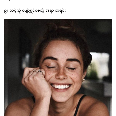
၉။ သင့်ကို ပျော်ရွှင်စေတဲ့ အရာ စာရင်း