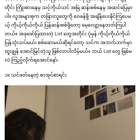
တိုင်း ကြိုးစားနေမှ သင့်ကိုယ်သင် အမြဲ ဆန်းစစ်နေမှ အဆင်ပြေမှာ
ပါ။ လူအများစုက တခြားလူတွေကို ဝေဖန်ဖို့ အချိန်ပေးနိုင်ကြပေမ
ယ့် ကိုယ့်ကိုယ်ကိုယ် ပြန်ဆန်းစစ်ဖို့တော့ မေ့လျော့နေတတ်ကြပါ
တယ်။ အခုဖော်ပြထားတဲ့ List တွေအတိုင်း ပုံမှန် ကိုယ့်ကိုယ်ကိုယ်
ပြန်သုံးသပ်မယ်၊ စစ်ဆေးမယ်ဆိုရင်တော့ သင်က အဘက်ဘက်မှာ
ထူးချွန် အောင်မြင်တဲ့သူ ဖြစ်လာပါလိမ့်မယ်။ ဘယ် List တွေ ဖြစ်မ
လဲ ကြည့်လိုက်ရအောင်နော်-
၁။ သင်ဖတ်နေတဲ့ စာအုပ်စာရင်း