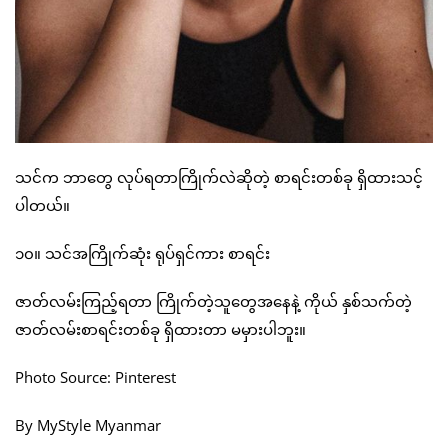
သင်က ဘာတွေ လုပ်ရတာကြိုက်လဲဆိုတဲ့ စာရင်းတစ်ခု ရှိထားသင့်
ပါတယ်။
၁၀။ သင်အကြိုက်ဆုံး ရုပ်ရှင်ကား စာရင်း
ဇာတ်လမ်းကြည့်ရတာ ကြိုက်တဲ့သူတွေအနေနဲ့ ကိုယ် နှစ်သက်တဲ့
ဇာတ်လမ်းစာရင်းတစ်ခု ရှိထားတာ မမှားပါဘူး။
Photo Source: Pinterest
By MyStyle Myanmar