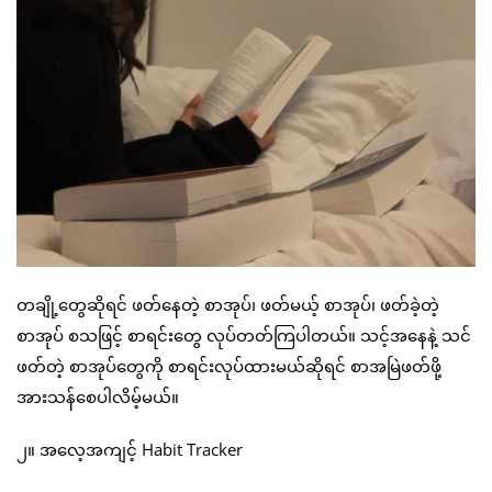
တချို့တွေဆိုရင် ဖတ်နေတဲ့ စာအုပ်၊ ဖတ်မယ့် စာအုပ်၊ ဖတ်ခဲ့တဲ့
စာအုပ် စသဖြင့် စာရင်းတွေ လုပ်တတ်ကြပါတယ်။ သင့်အနေနဲ့ သင်
ဖတ်တဲ့ စာအုပ်တွေကို စာရင်းလုပ်ထားမယ်ဆိုရင် စာအမြဲဖတ်ဖို့
အားသန်စေပါလိမ့်မယ်။
၂။ အလေ့အကျင့် Habit Tracker