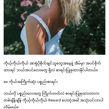
ကိုယ့်ကိုယ်ကိုယ် အာရုံပိုစိုက်ချင်သူတွေအနေနဲ့ အိမ်မှာ အပင်စိုက်
ထားရင် ဘယ်အပင်လေးတွေ ရှိလဲ စာရင်းပြုစုထားနိုင်ပါတယ်။
၈။ ကိုယ်အကြိုက်ဆုံး ပစ္စည်းစာရင်း
ဘယ်လို ပစ္စည်းလေးတွေ ကြိုက်တတ်လဲ စာရင်းပြုစုထားတာက
တစ်ချိန်ချိန် ကိုယ့်ကိုယ်ကိုယ် Reward ပေးတဲ့အခါ အသုံးဝင်လာပါ
လိမ့်မယ်။