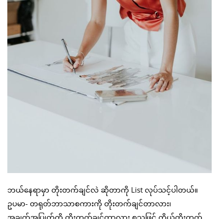
ဘယ်နေရာမှာ တိုးတက်ချင်လဲ ဆိုတာကို List လုပ်သင့်ပါတယ်။
ဥပမာ- တရုတ်ဘာသာစကားကို တိုးတက်ချင်တာလား၊
အချက်အပြုတ်ကို တိုးတက်ချင်တာလား စသဖြင့် ကိုယ်တိုးတက်