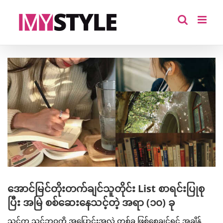
Skip
to
content
View
Larger
Image
အောင်မြင်တိုးတက်ချင်သူတိုင်း List စာရင်းပြုစု
ပြီး အမြဲ စစ်ဆေးနေသင့်တဲ့ အရာ (၁၀) ခု
သင်က သင့်ဘဝကို အပြောင်းအလဲ တစ်ခု ဖြစ်စေချင်ရင် အချိန်