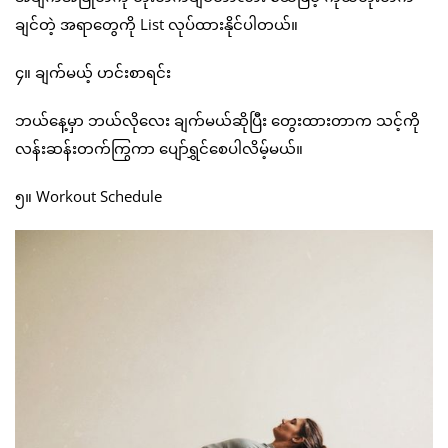
ချင်တဲ့ အရာတွေကို List လုပ်ထားနိုင်ပါတယ်။
၄။ ချက်မယ့် ဟင်းစာရင်း
ဘယ်နေ့မှာ ဘယ်လိုလေး ချက်မယ်ဆိုပြီး တွေးထားတာက သင့်ကို
လန်းဆန်းတက်ကြွကာ ပျော်ရွှင်စေပါလိမ့်မယ်။
၅။ Workout Schedule