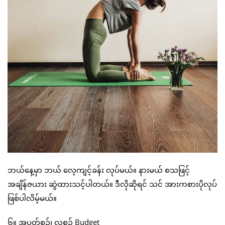
ဘယ်နေ့မှာ ဘယ် လေ့ကျင့်ခန်း လုပ်မယ်။ နားမယ် စသဖြင့်
အချိန်ဇယား ဆွဲထားသင့်ပါတယ်။ ဒီလိုဆိုရင် သင် အားကစားပိုလုပ်
ဖြစ်ပါလိမ့်မယ်။
၆။ အပတ်စဉ်၊ လစဉ် Budget