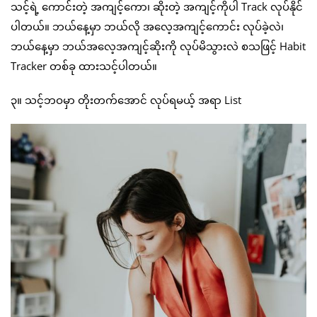
သင့်ရဲ့ ကောင်းတဲ့ အကျင့်ကော၊ ဆိုးတဲ့ အကျင့်ကိုပါ Track လုပ်နိုင်
ပါတယ်။ ဘယ်နေ့မှာ ဘယ်လို အလေ့အကျင့်ကောင်း လုပ်ခဲ့လဲ၊
ဘယ်နေ့မှာ ဘယ်အလေ့အကျင့်ဆိုးကို လုပ်မိသွားလဲ စသဖြင့် Habit
Tracker တစ်ခု ထားသင့်ပါတယ်။
၃။ သင့်ဘဝမှာ တိုးတက်အောင် လုပ်ရမယ့် အရာ List