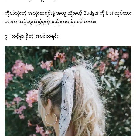
ကိုယ်သုံးတဲ့ အသုံးစာရင်းနဲ့ အတူ သုံးမယ့် Budget ကို List လုပ်ထား
တာက သင့်ငွေသုံးစွဲမှုကို စည်းကမ်းရှိစေပါတယ်။
၇။ သင့်မှာ ရှိတဲ့ အပင်စာရင်း