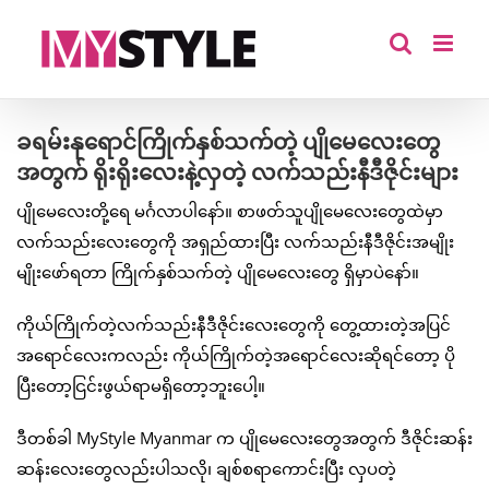
Skip
to
content
ခရမ်းနုရောင်ကြိုက်နှစ်သက်တဲ့ ပျိုမေလေးတွေ
အတွက် ရိုးရိုးလေးနဲ့လှတဲ့ လက်သည်းနီဒီဇိုင်းများ
ပျိုမေလေးတို့ရေ မင်္ဂလာပါနော်။ စာဖတ်သူပျိုမေလေးတွေထဲမှာ
လက်သည်းလေးတွေကို အရှည်ထားပြီး လက်သည်းနီဒီဇိုင်းအမျိုး
မျိုးဖော်ရတာ ကြိုက်နှစ်သက်တဲ့ ပျိုမေလေးတွေ ရှိမှာပဲနော်။
ကိုယ်ကြိုက်တဲ့လက်သည်းနီဒီဇိုင်းလေးတွေကို တွေ့ထားတဲ့အပြင်
အရောင်လေးကလည်း ကိုယ်ကြိုက်တဲ့အရောင်လေးဆိုရင်တော့ ပို
ပြီးတော့ငြင်းဖွယ်ရာမရှိတော့ဘူးပေါ့။
ဒီတစ်ခါ MyStyle Myanmar က ပျိုမေလေးတွေအတွက် ဒီဇိုင်းဆန်း
ဆန်းလေးတွေလည်းပါသလို၊ ချစ်စရာကောင်းပြီး လှပတဲ့