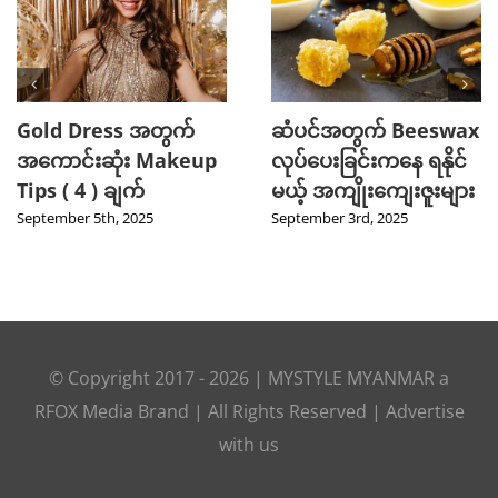
်အတွက် Beeswax
2025 TikTok မှာ Trend
သင့
ေးခြင်းကနေ ရနိုင်
ဖြစ်ခဲ့တဲ့ Hot Beauty
ကျန်
အကျိုးကျေးဇူးများ
Product ( 5 ) မျိုး
Curr
အံ့ဖ
er 3rd, 2025
August 27th, 2025
Augus
© Copyright 2017 -
2026
|
MYSTYLE MYANMAR
a
RFOX Media
Brand | All Rights Reserved |
Advertise
with us