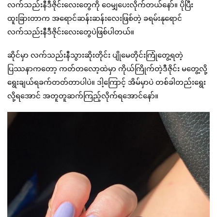
လက်သည်းနီဒီဇိုင်းလေးတွေကို ဝေမျှပေးလိုက်တယ်နော်။ ပိုပြီး
ထူးခြားတာက အရောင်ဆန်းဆန်းလေးဖြစ်တဲ့ ခရမ်းနုရောင်
လက်သည်းနီဒီဇိုင်းလေးတွေပဲဖြစ်ပါတယ်။
ဆိုင်မှာ လက်သည်းနီသွားဆိုးတိုင်း ပျိုမေတိုင်းကြုံတွေ့ရတဲ့
ပြဿနာကတော့ ကတ်တလော့ထဲမှာ ကိုယ်ကြိုက်တဲ့ဒီဇိုင်း မတွေ့လို့
ရွေးချယ်ရခက်တတ်တာပါပဲ။ ဒါ့ကြောင့် အိမ်မှာပဲ တစ်ခါတည်းရွေး
လို့ရအောင် အတူတူဆက်ကြည့်လိုက်ရအောင်နော်။