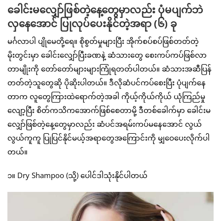
ခေါင်းမလျှော်ဖြစ်တဲ့နေ့တွေမှာလည်း ပုံမပျက်ဘဲ
လှနေအောင် ပြုလုပ်ပေးနိုင်တဲ့အရာ (၆) ခု
မင်္ဂလာပါ ပျိုမေတို့ရေ။ စိုစွတ်မှုများပြီး အိုက်စပ်စပ်ဖြစ်တတ်တဲ့
မိုးတွင်းမှာ ခေါင်းလျှော်ပြီးခဏနဲ့ ဆံသားတွေ စေးကပ်ကပ်ဖြစ်လာ
တာမျိုးကို တော်တော်များများကြုံရတတ်ပါတယ်။ ဆံသားအဆီပြန်
တတ်တဲ့သူတွေဆို ပိုဆိုးပါတယ်။ ဒီလိုဆံပင်ကပ်စေးပြီး ပုံပျက်နေ
တာက လူတွေကြားထဲရောက်တဲ့အခါ ကိုယ့်ကိုယ်ကိုယ် ယုံကြည်မှု
လျော့ပြီး စိတ်ကသိကအောက်ဖြစ်စေတာမို့ ဒီတစ်ခေါက်မှာ ခေါင်းမ
လျှော်ဖြစ်တဲ့နေ့တွေမှာလည်း ဆံပင်အရမ်းကပ်မနေအောင် လွယ်
လွယ်ကူကူ ပြုပြင်နိုင်မယ့်အရာတွေအကြောင်းကို မျှဝေပေးလိုက်ပါ
တယ်။
၁။ Dry Shampoo (သို့) ပေါင်ဒါသုံးနိုင်ပါတယ်