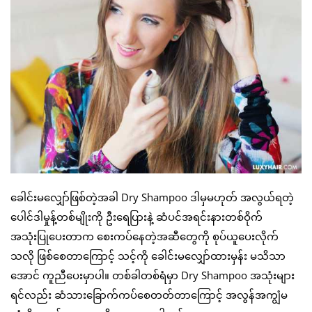
ခေါင်းမလျှော်ဖြစ်တဲ့အခါ Dry Shampoo ဒါမှမဟုတ် အလွယ်ရတဲ့
ပေါင်ဒါမှုန့်တစ်မျိုးကို ဦးရေပြားနဲ့ ဆံပင်အရင်းနားတစ်ဝိုက်
အသုံးပြုပေးတာက စေးကပ်နေတဲ့အဆီတွေကို စုပ်ယူပေးလိုက်
သလို ဖြစ်စေတာကြောင့် သင့်ကို ခေါင်းမလျှော်ထားမှန်း မသိသာ
အောင် ကူညီပေးမှာပါ။ တစ်ခါတစ်ရံမှာ Dry Shampoo အသုံးများ
ရင်လည်း ဆံသားခြောက်ကပ်စေတတ်တာကြောင့် အလွန်အကျွံမ