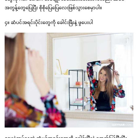
အတွန့်တွေပြေပြီး စိုစိုပြေပြေလေးဖြစ်သွားစေမှာပါ။
၄။ ဆံပင်အရင်းပိုင်းတွေကို ခေါင်းဖြီးနဲ့ ဖွပေးပါ