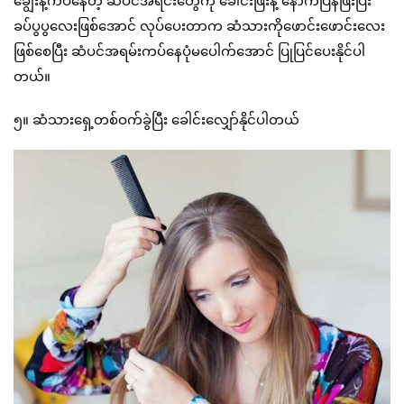
ချွေးနဲ့ကပ်နေတဲ့ ဆံပင်အရင်းတွေကို ခေါင်းဖြီးနဲ့ နောက်ပြန်ဖြီးပြီး
ခပ်ပွပွလေးဖြစ်အောင် လုပ်ပေးတာက ဆံသားကိုဖောင်းဖောင်းလေး
ဖြစ်စေပြီး ဆံပင်အရမ်းကပ်နေပုံမပေါက်အောင် ပြုပြင်ပေးနိုင်ပါ
တယ်။
၅။ ဆံသားရှေ့တစ်ဝက်ခွဲပြီး ခေါင်းလျှော်နိုင်ပါတယ်