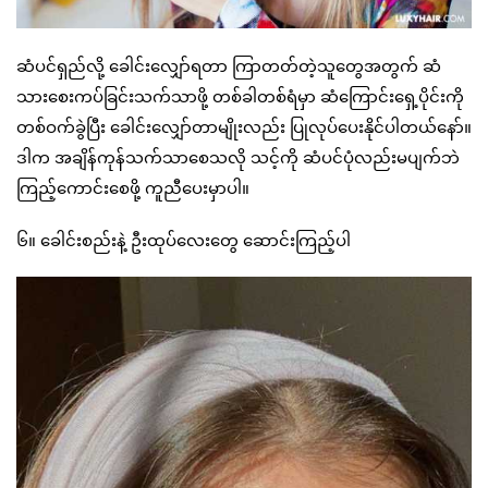
ဆံပင်ရှည်လို့ ခေါင်းလျှော်ရတာ ကြာတတ်တဲ့သူတွေအတွက် ဆံ
သားစေးကပ်ခြင်းသက်သာဖို့ တစ်ခါတစ်ရံမှာ ဆံကြောင်းရှေ့ပိုင်းကို
တစ်ဝက်ခွဲပြီး ခေါင်းလျှော်တာမျိုးလည်း ပြုလုပ်ပေးနိုင်ပါတယ်နော်။
ဒါက အချိန်ကုန်သက်သာစေသလို သင့်ကို ဆံပင်ပုံလည်းမပျက်ဘဲ
ကြည့်ကောင်းစေဖို့ ကူညီပေးမှာပါ။
၆။ ခေါင်းစည်းနဲ့ ဦးထုပ်လေးတွေ ဆောင်းကြည့်ပါ