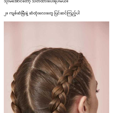
သုံးမိအောင်တော့ သတိထားပေးရပါမယ်။
၂။ ကျစ်ဆံမြီးနဲ့ ဆံထုံးလေးတွေ ပြင်ဆင်ကြည့်ပါ