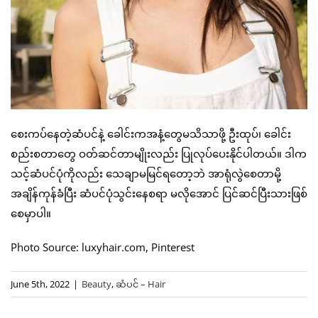
စေးကပ်နေတဲ့ဆံပင်နဲ့ ခေါင်းကအနံ့တွေမသိသာဖို့ ဦးထုပ်၊ ခေါင်း
စည်းစတာတွေ ဝတ်ဆင်တာမျိုးလည်း ပြုလုပ်ပေးနိုင်ပါတယ်။ ဒါက
သင့်ဆံပင်ပုံကိုလည်း သေချာမမြင်ရတော့ဘဲ အာရုံလွဲစေတာမို့
အချိန်ကုန်ခံပြီး ဆံပင်ပုံသွင်းနေစရာ မလိုအောင် ပြင်ဆင်ပြီးသားဖြစ်
စေမှာပါ။
Photo Source: luxyhair.com, Pinterest
June 5th, 2022
|
Beauty
,
ဆံပင် – Hair