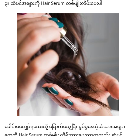
၃။ ဆံပင်အဖျားကို Hair Serum တစ်မျိုးလိမ်းပေးပါ
ခေါင်းမလျှော်ရသေးလို့ ခြောက်သွေ့ပြီး ရှုပ်ပွနေတဲ့ဆံသားအဖျား
တွေကို Hair Serum တစ်မျိုး လိမ်းထားပေးတာကလည်း ဆံပင်