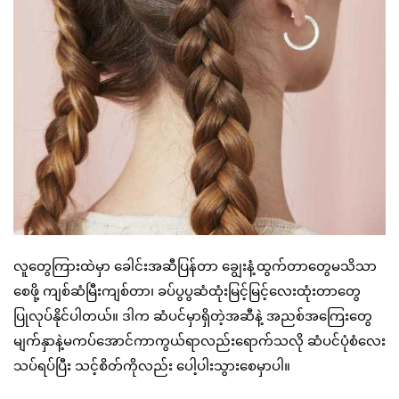
လူတွေကြားထဲမှာ ခေါင်းအဆီပြန်တာ ချွေးနံ့ထွက်တာတွေမသိသာ
စေဖို့ ကျစ်ဆံမြီးကျစ်တာ၊ ခပ်ပွပွဆံထုံးမြင့်မြင့်လေးထုံးတာတွေ
ပြုလုပ်နိုင်ပါတယ်။ ဒါက ဆံပင်မှာရှိတဲ့အဆီနဲ့ အညစ်အကြေးတွေ
မျက်နှာနဲ့မကပ်အောင်ကာကွယ်ရာလည်းရောက်သလို ဆံပင်ပုံစံလေး
သပ်ရပ်ပြီး သင့်စိတ်ကိုလည်း ပေါ့ပါးသွားစေမှာပါ။