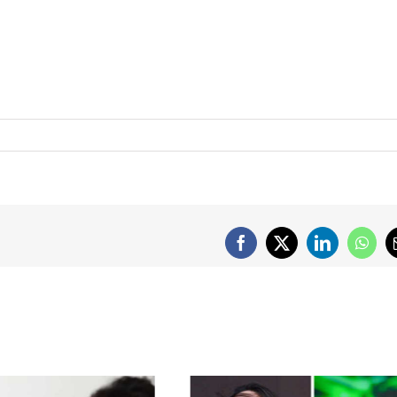
Facebook
X
LinkedIn
What