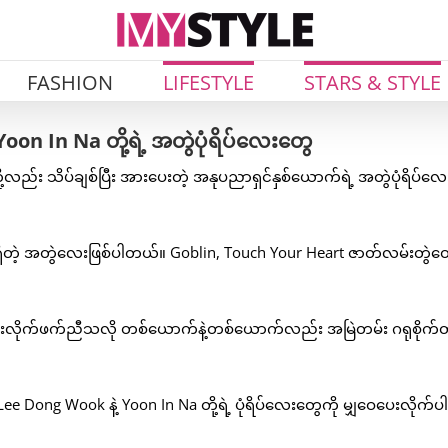
FASHION
LIFESTYLE
STARS & STYLE
on In Na တို့ရဲ့ အတွဲပုံရိပ်လေးတွေ
့လည်း သိပ်ချစ်ပြီး အားပေးတဲ့ အနုပညာရှင်နှစ်ယောက်ရဲ့ အတွဲပုံရိပ်လ
ရှိတဲ့ အတွဲလေးဖြစ်ပါတယ်။ Goblin, Touch Your Heart ဇာတ်လမ်းတွဲတ
လည်းလိုက်ဖက်ညီသလို တစ်ယောက်နဲ့တစ်ယောက်လည်း အမြဲတမ်း ဂရုစိုက်
e Dong Wook နဲ့ Yoon In Na တို့ရဲ့ ပုံရိပ်လေးတွေကို မျှဝေပေးလိုက်