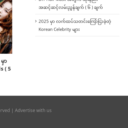
အဆင့်ဆင့်လမ်းညွှန်ချက် ( ၆ ) ချက်
2025 မှာ လက်ထပ်သတင်းကြော်ငြာခဲ့တဲ့
Korean Celebrity များ
မှာ
“2025 WATERBOMB Seoul” မှာ
သြဂုတ
s ( 5
Handsome အဖြစ်ဆုံး Top Stars (
အကောင်
၅ ) ယောက်
August 
August 11th, 2025
erved |
Advertise with us