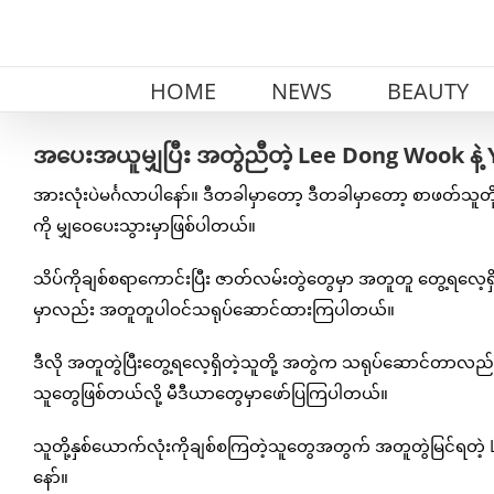
Skip
to
content
HOME
NEWS
BEAUTY
အပေးအယူမျှပြီး အတွဲညီတဲ့ Lee Dong Wook နဲ့ Yo
အားလုံးပဲမင်္ဂလာပါနော်။ ဒီတခါမှာတော့ ဒီတခါမှာတော့ စာဖတ်သူတို
ကို မျှဝေပေးသွားမှာဖြစ်ပါတယ်။
သိပ်ကိုချစ်စရာကောင်းပြီး ဇာတ်လမ်းတွဲတွေမှာ အတူတူ တွေ့ရလေ့
မှာလည်း အတူတူပါဝင်သရုပ်ဆောင်ထားကြပါတယ်။
ဒီလို အတူတွဲပြီးတွေ့ရလေ့ရှိတဲ့သူတို့ အတွဲက သရုပ်ဆောင်တာ
သူတွေဖြစ်တယ်လို့ မီဒီယာတွေမှာဖော်ပြကြပါတယ်။
သူတို့နှစ်ယောက်လုံးကိုချစ်စကြတဲ့သူတွေအတွက် အတူတွဲမြင်ရတဲ့ Le
နော်။