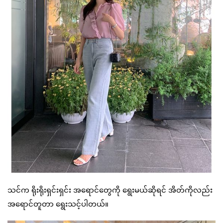
သင်က ရိုးရိုးရှင်းရှင်း အရောင်တွေကို ရွေးမယ်ဆိုရင် အိတ်ကိုလည်း
အရောင်တူတာ ရွေးသင့်ပါတယ်။