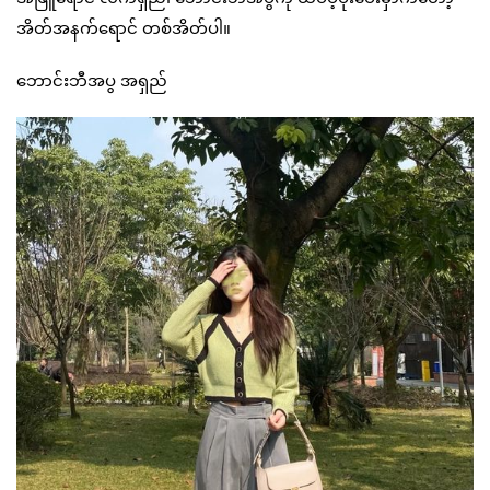
အိတ်အနက်ရောင် တစ်အိတ်ပါ။
ဘောင်းဘီအပွ အရှည်