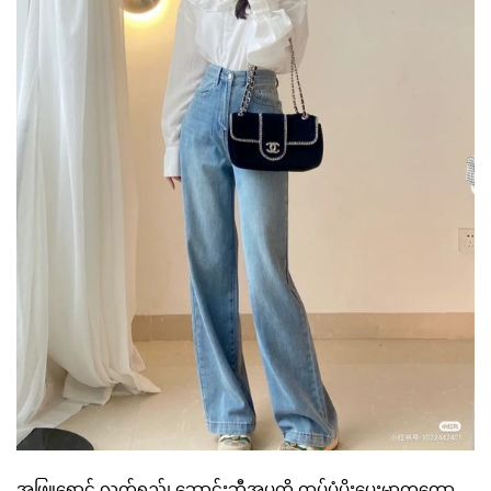
အဖြူရောင် လက်ရှည်၊ ဘောင်းဘီအပွကို ထပ်ပံ့ပိုးပေးမှာကတော့