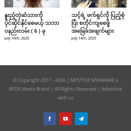
Mini Jeans Skirt ကို စ
Golf အားကစား
တိုင်ကျကျဝတ်လို့ရစေ
ကြိုက်နှစ်သက်သူတို့
မယ့် Styling Tips များ
အတွက် ဖက်ရှင် Tips
များ
September 28th, 2024
July 31st, 2024
© Copyright 2017 -
2026
|
MYSTYLE MYANMAR
a
RFOX Media
Brand | All Rights Reserved |
Advertise
with us
Facebook
YouTube
Telegram