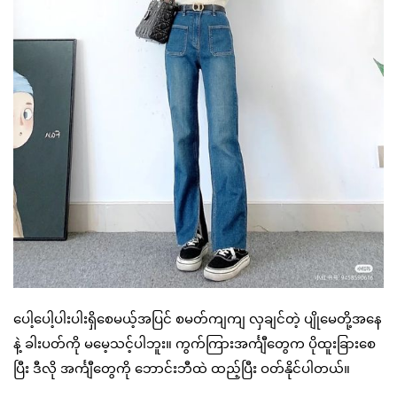
ပေါ့ပေါ့ပါးပါးရှိစေမယ့်အပြင် စမတ်ကျကျ လှချင်တဲ့ ပျိုမေတို့အနေ
နဲ့ ခါးပတ်ကို မမေ့သင့်ပါဘူး။ ကွက်ကြားအင်္ကျီတွေက ပိုထူးခြားစေ
ပြီး ဒီလို အင်္ကျီတွေကို ဘောင်းဘီထဲ ထည့်ပြီး ဝတ်နိုင်ပါတယ်။