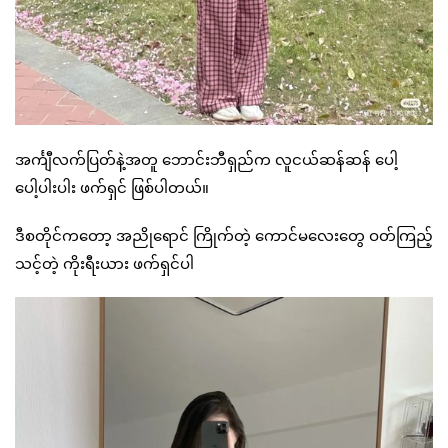
အင်္ကျီလက်ပြတ်နဲ့အတူ ဘောင်းဘီရှည်က လူငယ်ဆန်ဆန် ပေါ့
ပေါ့ပါးပါး ဖက်ရှင် ဖြစ်ပါတယ်။
ဒီစတိုင်ကတော့ အညိုရောင် ကြိုက်တဲ့ ကောင်မလေးတွေ ဝတ်ကြည့်
သင့်တဲ့ ကိုးရီးယား ဖက်ရှင်ပါ