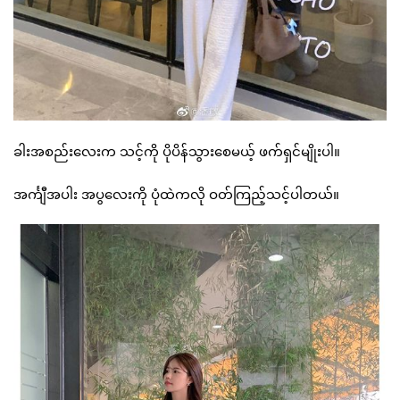
ခါးအစည်းလေးက သင့်ကို ပိုပိန်သွားစေမယ့် ဖက်ရှင်မျိုးပါ။
အင်္ကျီအပါး အပွလေးကို ပုံထဲကလို ဝတ်ကြည့်သင့်ပါတယ်။