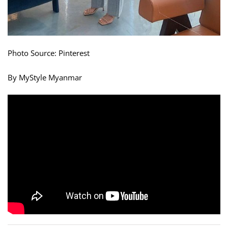
Photo Source: Pinterest
By MyStyle Myanmar