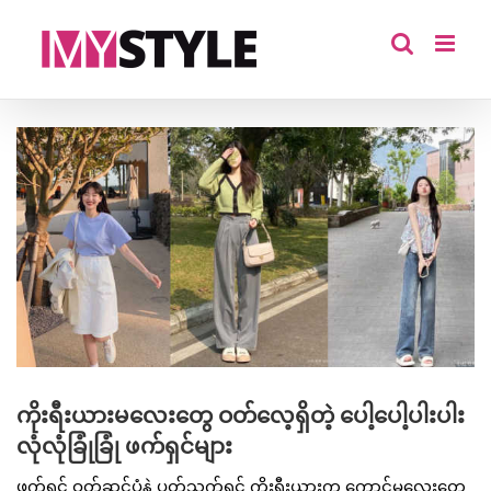
Skip
to
content
View
Larger
Image
ကိုးရီးယားမလေးတွေ ဝတ်လေ့ရှိတဲ့ ပေါ့ပေါ့ပါးပါး
လုံလုံခြုံခြုံ ဖက်ရှင်များ
ဖက်ရှင် ဝတ်ဆင်ပုံနဲ့ ပတ်သက်ရင် ကိုးရီးယားက ကောင်မလေးတွေ