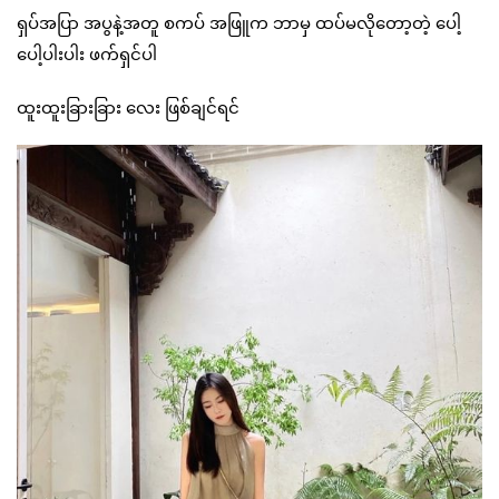
ရှပ်အပြာ အပွနဲ့အတူ စကပ် အဖြူက ဘာမှ ထပ်မလိုတော့တဲ့ ပေါ့
ပေါ့ပါးပါး ဖက်ရှင်ပါ
ထူးထူးခြားခြား လေး ဖြစ်ချင်ရင်