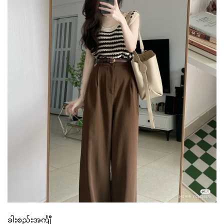
ခါးစည်းအင်္ကျီ