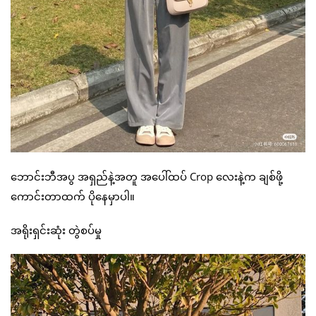
ဘောင်းဘီအပွ အရှည်နဲ့အတူ အပေါ်ထပ် Crop လေးနဲ့က ချစ်ဖို့
ကောင်းတာထက် ပိုနေမှာပါ။
အရိုးရှင်းဆုံး တွဲစပ်မှု