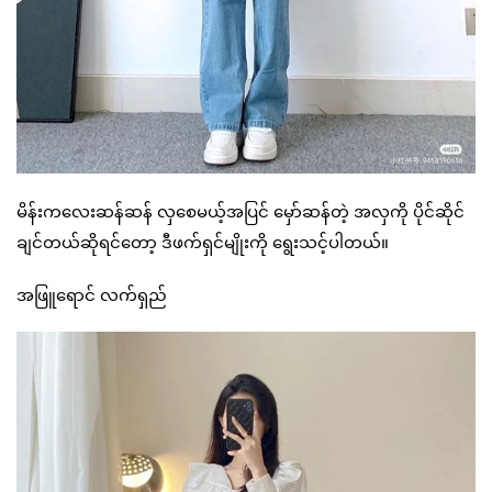
မိန်းကလေးဆန်ဆန် လှစေမယ့်အပြင် မှော်ဆန်တဲ့ အလှကို ပိုင်ဆိုင်
ချင်တယ်ဆိုရင်တော့ ဒီဖက်ရှင်မျိုးကို ရွေးသင့်ပါတယ်။
အဖြူရောင် လက်ရှည်