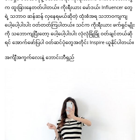
က ထူးခြားနေတတ်ပါတယ်။ ကိုးရီးယား မော်ဒယ်၊ Influencer တွေ
ရဲ့ သဘာဝ ဆန်ဆန် လှနေရမယ်ဆိုတဲ့ ထုံးစံအရ သဘာဝကျကျ
ပေါ့ပေါ့ပါးပါး ဝတ်တတ်ကြပါတယ်။ သင်က ကိုးရီးယား ဖက်ရှင်မျိုး
ကို သဘောကျပြီးတော့ ပေါ့ပေါ့ပါးပါး လုံလုံခြုံခြုံ ဝတ်ချင်တယ်ဆို
ရင် အောက်ဖော်ပြပါ ဝတ်ဆင်ပုံတွေအတိုင်း Inspire ယူနိုင်ပါတယ်။
အင်္ကျီအကွက်လေးနဲ့ ဘောင်းဘီရှည်