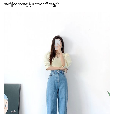
အင်္ကျီလက်အပွနဲ့ ဘောင်းဘီအရှည်