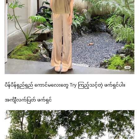
ပိန်ပိန်ရှည်ရှည် ကောင်မလေးတွေ Try ကြည့်သင့်တဲ့ ဖက်ရှင်ပါ။
အင်္ကျီလက်ပြတ် ဖက်ရှင်