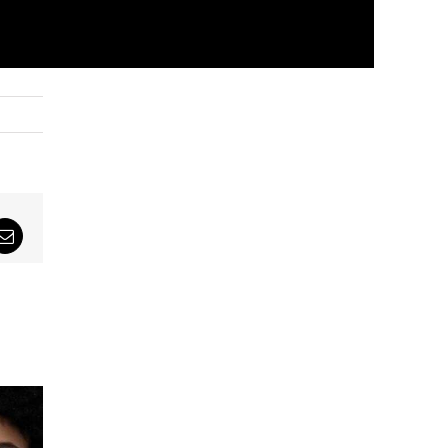
sApp
Email