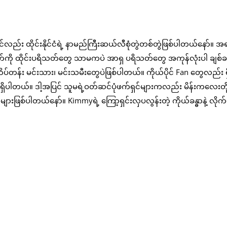
ည်း ထိုင်းနိုင်ငံရဲ့ နာမည်ကြီးဆယ်လီစုံတွဲတစ်တွဲဖြစ်ပါတယ်နော်။ အရ
်ယောက်ကို ထိုင်းပရိသတ်တွေ သာမကပဲ အာရှ ပရိသတ်တွေ အကုန်လုံးပါ ချစ်ခ
း မင်းသား၊ မင်းသမီးတွေပဲဖြစ်ပါတယ်။ ကိုယ်ပိုင် Fan တွေလည်း ရ
လည်း ရှိပါတယ်။ ဒါ့အပြင် သူမရဲ့ဝတ်ဆင်ပုံဖက်ရှင်များကလည်း မိန်းကလေးတို
စ်ပါတယ်နော်။ Kimmyရဲ့ ကြော့ရှင်းလှပလွန်းတဲ့ ကိုယ်ခန္ဓာနဲ့ လိုက