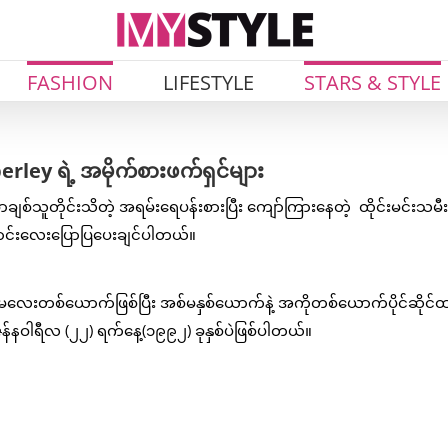
FASHION
LIFESTYLE
STARS & STYLE
ley ရဲ့ အမိုက်စားဖက်ရှင်များ
ချစ်သူတိုင်းသိတဲ့ အရမ်းရေပန်းစားပြီး ကျော်ကြားနေတဲ့ ထိုင်းမင်းသမ
ာင်းလေးပြောပြပေးချင်ပါတယ်။
းမလေးတစ်ယောက်ဖြစ်ပြီး အစ်မနှစ်ယောက်နဲ့ အကိုတစ်ယောက်ပိုင်ဆိုင်ထ
နဝါရီလ (၂၂) ရက်နေ့(၁၉၉၂) ခုနှစ်ပဲဖြစ်ပါတယ်။