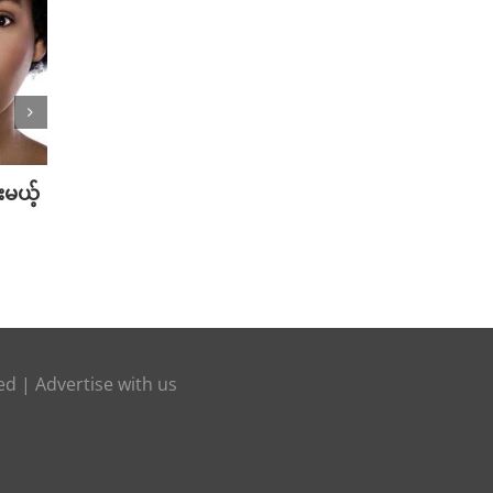
မယ့်
“2025 WATERBOMB Seoul” မှာ
နူးညံ့တ
Handsome အဖြစ်ဆုံး Top Stars (
သဘာဝန
၅ ) ယောက်
July 16t
August 11th, 2025
ved |
Advertise with us