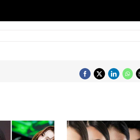
Facebook
X
LinkedIn
What