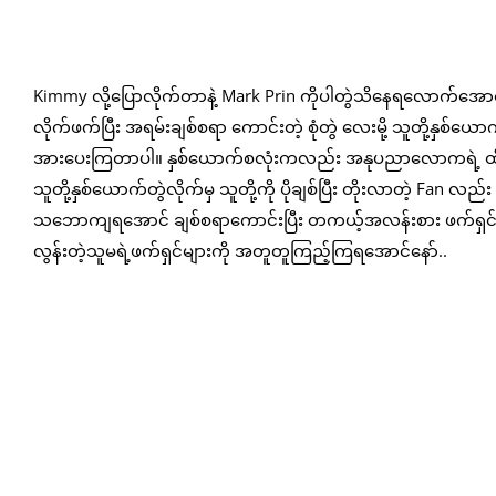
Kimmy လို့ပြောလိုက်တာနဲ့ Mark Prin ကိုပါတွဲသိနေရလောက်အောင်လ
လိုက်ဖက်ပြီး အရမ်းချစ်စရာ ကောင်းတဲ့ စုံတွဲ လေးမို့ သူတို့နှစ
အားပေးကြတာပါ။ နှစ်ယောက်စလုံးကလည်း အနုပညာလောကရဲ့ ထိပ်တန်
သူတို့နှစ်ယောက်တွဲလိုက်မှ သူတို့ကို ပိုချစ်ပြီး တိုးလာတဲ့ Fan 
သဘောကျရအောင် ချစ်စရာကောင်းပြီး တကယ့်အလန်းစား ဖက်ရှင်များဖြ
လွန်းတဲ့သူမရဲ့ဖက်ရှင်များကို အတူတူကြည့်ကြရအောင်နော်..