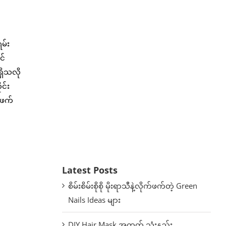
မ်း
င်
ှိသလို
င်း
်ဖက်
Latest Posts
စိမ်းစိမ်းစိုစို မိုးရာသီနဲ့လိုက်ဖက်တဲ့ Green
Nails Ideas များ
DIY Hair Mask အတွက် သုံးနည်း