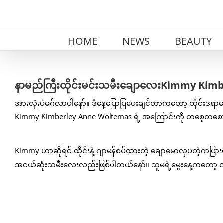
Skip
to
content
HOME
NEWS
BEAUTY
နာမည်ကြီးထိုင်းမင်းသမီးချောလေးKimmy Kimber
အားလုံးပဲမဂ်လာပါနော်။ ဒီနေ့ပြောပြပေးချင်တာကတော့ ထိုင်းဒရာမာ
Kimmy Kimberley Anne Woltemas ရဲ့ အကြောင်းကို တစေ့တစေ
Kimmy ဟာဆိုရင် ထိုင်းနဲ့ ဂျာမန်စပ်ထားတဲ့ ချောမောလှပတဲ့ကပြာ
အငယ်ဆုံးသမီးလေးလည်းဖြစ်ပါတယ်နော်။ သူမရဲ့မွေးနေ့ကတော့ ဇန်