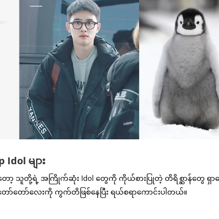
 Idol များ
ို့ရဲ့ အကြိုက်ဆုံး Idol တွေကို ကိုယ်စားပြုတဲ့ တိရိစ္ဆာန်တွေ ရှ
ော်တော်လေးကို ကွက်တိဖြစ်နေပြီး ရယ်စရာကောင်းပါတယ်။