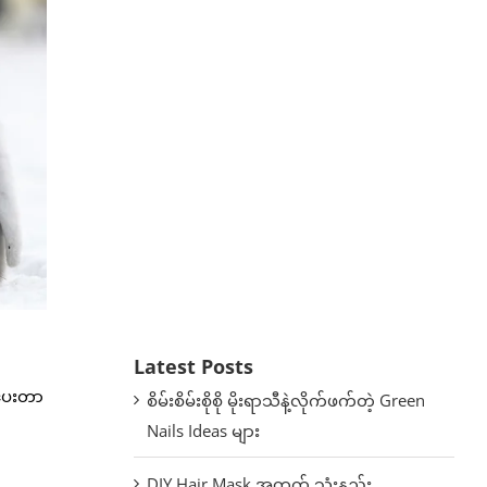
Latest Posts
ာပေးတာ
စိမ်းစိမ်းစိုစို မိုးရာသီနဲ့လိုက်ဖက်တဲ့ Green
Nails Ideas များ
DIY Hair Mask အတွက် သုံးနည်း