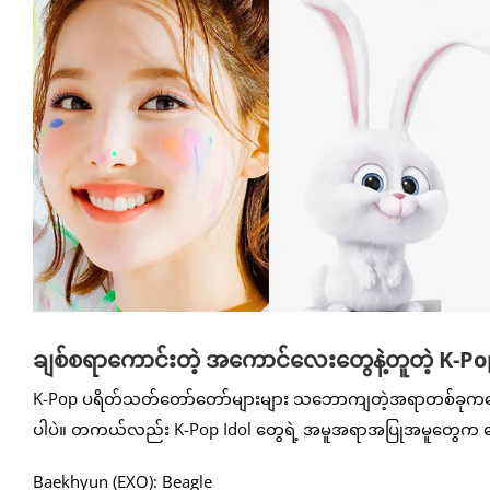
ချစ်စရာကောင်းတဲ့ အကောင်လေးတွေနဲ့တူတဲ့ K-Pop
K-Pop ပရိတ်သတ်တော်တော်များများ သဘောကျတဲ့အရာတစ်ခုကတော့ သူတ
ပါပဲ။ တကယ်လည်း K-Pop Idol တွေရဲ့ အမူအရာအပြုအမူတွေက တ
Baekhyun (EXO): Beagle