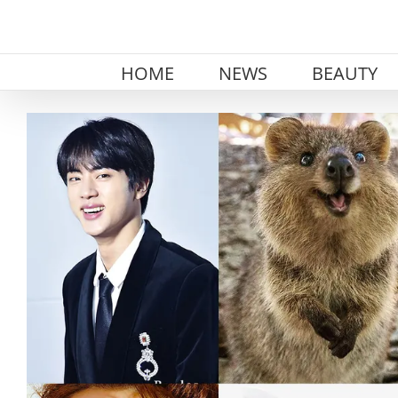
Skip
to
content
HOME
NEWS
BEAUTY
View
Larger
Image