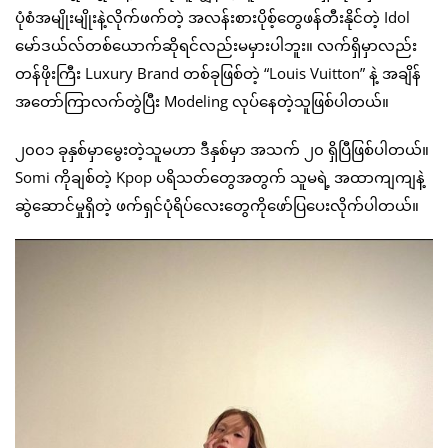
ပုံစံအမျိုးမျိုးနဲ့လိုက်ဖက်တဲ့ အလန်းစားပိုစ့်တွေဖန်တီးနိုင်တဲ့ Idol
မော်ဒယ်လ်တစ်ယောက်ဆိုရင်လည်းမမှားပါဘူး။ လက်ရှိမှာလည်း
တန်ဖိုးကြီး Luxury Brand တစ်ခုဖြစ်တဲ့ “Louis Vuitton” နဲ့ အချိန်
အတော်ကြာလက်တွဲပြီး Modeling လုပ်နေတဲ့သူဖြစ်ပါတယ်။
၂၀၀၁ ခုနှစ်မှာမွေးတဲ့သူမဟာ ဒီနှစ်မှာ အသက် ၂၀ ရှိပြီဖြစ်ပါတယ်။
Somi ကိုချစ်တဲ့ Kpop ပရိသတ်တွေအတွက် သူမရဲ့ အထာကျကျနဲ့
ဆွဲဆောင်မှုရှိတဲ့ ဖက်ရှင်ပုံရိပ်လေးတွေကိုဖော်ပြပေးလိုက်ပါတယ်။