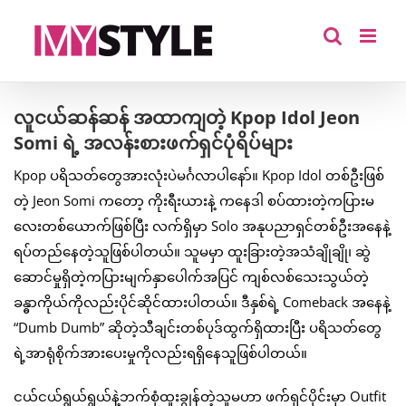
Skip
to
content
လူငယ်ဆန်ဆန် အထာကျတဲ့ Kpop Idol Jeon
Somi ရဲ့ အလန်းစားဖက်ရှင်ပုံရိပ်များ
Kpop ပရိသတ်တွေအားလုံးပဲမင်္ဂလာပါနော်။ Kpop Idol တစ်ဦးဖြစ်
တဲ့ Jeon Somi ကတော့ ကိုးရီးယားနဲ့ ကနေဒါ စပ်ထားတဲ့ကပြားမ
လေးတစ်ယောက်ဖြစ်ပြီး လက်ရှိမှာ Solo အနုပညာရှင်တစ်ဦးအနေနဲ့
ရပ်တည်နေတဲ့သူဖြစ်ပါတယ်။ သူမမှာ ထူးခြားတဲ့အသံချိုချို၊ ဆွဲ
ဆောင်မှုရှိတဲ့ကပြားမျက်နှာပေါက်အပြင် ကျစ်လစ်သေးသွယ်တဲ့
ခန္ဓာကိုယ်ကိုလည်းပိုင်ဆိုင်ထားပါတယ်။ ဒီနှစ်ရဲ့ Comeback အနေနဲ့
“Dumb Dumb” ဆိုတဲ့သီချင်းတစ်ပုဒ်ထွက်ရှိထားပြီး ပရိသတ်တွေ
ရဲ့အာရုံစိုက်အားပေးမှုကိုလည်းရရှိနေသူဖြစ်ပါတယ်။
ငယ်ငယ်ရွယ်ရွယ်နဲ့ဘက်စုံထူးချွန်တဲ့သူမဟာ ဖက်ရှင်ပိုင်းမှာ Outfit