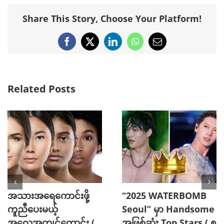
Share This Story, Choose Your Platform!
Facebook
X
LinkedIn
WhatsApp
Email
Related Posts
နူးညံ့တဲ့ဆံသားကို
သင့်ရဲ့ ဖက်ရှင်ကို ပြည့်စုံ
ပိုင်ဆိုင်နိုင်စေမယ့် သဘာ
ပြီး စတိုင်ကျစေဖို့
ဝနည်းလမ်း ( 6 ) ခု
အခြေခံအချက်များ