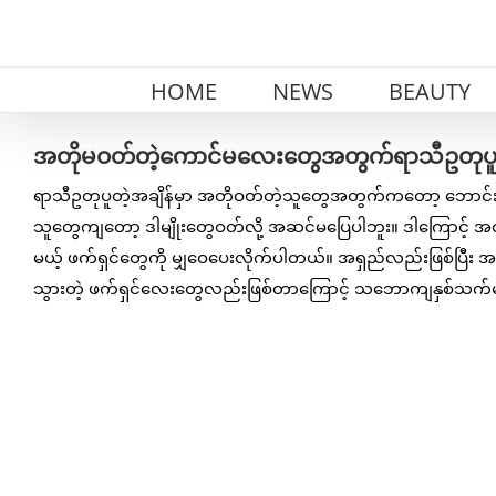
Skip
to
content
HOME
NEWS
BEAUTY
အတိုမဝတ်တဲ့ကောင်မလေးတွေအတွက်ရာသီဥတုပူတဲ့
ရာသီဥတုပူတဲ့အချိန်မှာ အတိုဝတ်တဲ့သူတွေအတွက်ကတော့ ဘောင်းဘီတ
သူတွေကျတော့ ဒါမျိုးတွေဝတ်လို့ အဆင်မပြေပါဘူး။ ဒါကြောင့် 
မယ့် ဖက်ရှင်တွေကို မျှဝေပေးလိုက်ပါတယ်။ အရှည်လည်းဖြစ်ပြီး
သွားတဲ့ ဖက်ရှင်လေးတွေလည်းဖြစ်တာကြောင့် သဘောကျနှစ်သက်မ