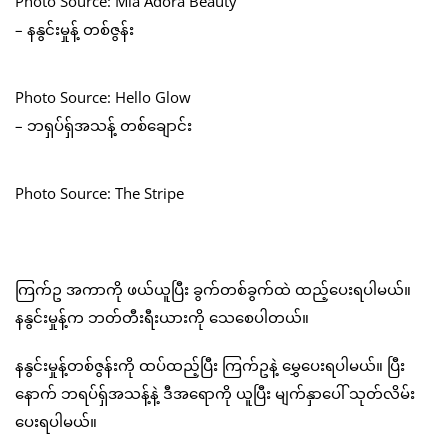
Photo Source: Mia Adora Beauty
– နနွင်းမှုန့် တစ်ဇွန်း
Photo Source: Hello Glow
– ဘရှပ်ရှ်အသန့် တစ်ချောင်း
Photo Source: The Stripe
ကြက်ဥ အကာကို ဖယ်ယူပြီး ခွက်တစ်ခွက်ထဲ ထည့်ပေးရပါမယ်။
နနွင်းမှုန့်က ဘတ်တီးရီးယားကို သေစေပါတယ်။
နနွင်းမှုန့်တစ်ဇွန်းကို ထပ်ထည့်ပြီး ကြက်ဥနဲ့ မွှေပေးရပါမယ်။ ပြီး
နောက် ဘရပ်ရှ်အသန့်နဲ့ ဒီအရောကို ယူပြီး မျက်နှာပေါ် သုတ်လိမ်း
ပေးရပါမယ်။