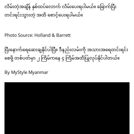
လိမ်းတဲ့အချိန် နှစ်ထပ်လောက် လိမ်းပေးရပါမယ်။ ခြောက်ပြီး
တင်းရင်းသွားတဲ့ အထိ စောင့်ပေးရပါမယ်။
Photo Source: Holland & Barrett
ပြီးနောက်ရေဆေးချနိုင်ပါပြီ။ ဒီနည်းလမ်းကို အသားအရေတင်းရင်း
စေဖို့ တစ်ပတ်မှာ ၂ ကြိမ်ကနေ ၄ ကြိမ်အထိပြုလုပ်နိုင်ပါတယ်။
By MyStyle Myanmar