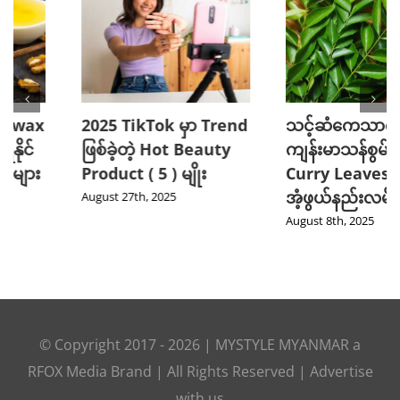
2025 TikTok မှာ Trend
သင့်ဆံကေသာကို
ဖြစ်ခဲ့တဲ့ Hot Beauty
ကျန်းမာသန်စွမ်းစေမယ့်
Product ( 5 ) မျိုး
Curry Leaves ရဲ့
အံ့ဖွယ်နည်းလမ်း ၄ ခု
August 27th, 2025
August 8th, 2025
© Copyright 2017 -
2026
|
MYSTYLE MYANMAR
a
RFOX Media
Brand | All Rights Reserved |
Advertise