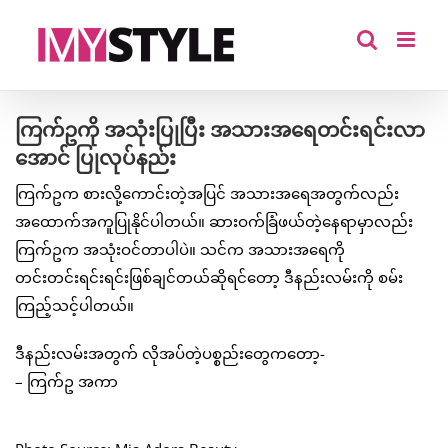
Skip
to
content
ကြက်ဥကို အသုံးပြုပြီး အသားအရေတင်းရင်းလာ
အောင် ပြုလုပ်နည်း
ကြက်ဥက စားလို့ကောင်းတဲ့အပြင် အသားအရေအတွက်လည်း
အထောက်အကူပြုနိုင်ပါတယ်။ ဆားဝက်ခြံဖယ်တဲ့နေရာမှာလည်း
ကြက်ဥက အသုံးဝင်တာပါပဲ။ သင်က အသားအရေကို
တင်းတင်းရင်းရင်းဖြစ်ချင်တယ်ဆိုရင်တော့ ဒီနည်းလမ်းကို စမ်း
ကြည့်သင့်ပါတယ်။
ဒီနည်းလမ်းအတွက် လိုအပ်တဲ့ပစ္စည်းတွေကတော့-
– ကြက်ဥ အကာ