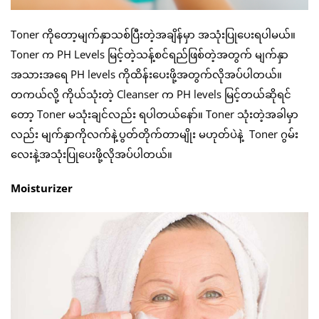
Toner ကိုတော့မျက်နှာသစ်ပြီးတဲ့အချိန်မှာ အသုံးပြုပေးရပါမယ်။
Toner က PH Levels မြင့်တဲ့သန့်စင်ရည်ဖြစ်တဲ့အတွက် မျက်နှာ
အသားအရေ PH levels ကိုထိန်းပေးဖို့အတွက်လိုအပ်ပါတယ်။
တကယ်လို့ ကိုယ်သုံးတဲ့ Cleanser က PH levels မြင့်တယ်ဆိုရင်
တော့ Toner မသုံးချင်လည်း ရပါတယ်နော်။ Toner သုံးတဲ့အခါမှာ
လည်း မျက်နှာကိုလက်နဲ့ပွတ်တိုက်တာမျိုး မဟုတ်ပဲနဲ့ Toner ဂွမ်း
လေးနဲ့အသုံးပြုပေးဖို့လိုအပ်ပါတယ်။
Moisturizer