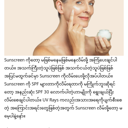
Sunscreen ကိုတော့ မဖြစ်မနေမဖြစ်မနေလိမ်းဖို့ အကြံပေးချင်ပါ
တယ်။ အသက်ကြီးတဲ့သူပဲဖြစ်ဖြစ် အသက်ငယ်တဲ့သူပဲဖြစ်ဖြစ်
အပြင်မထွက်ခင်မှာ Sunscreen ကိုလိမ်းပေးဖို့လိုအပ်ပါတယ်။
Sunscreen ကို SPF များတာကိုလိမ်းရတာကို မကြိုက်ဘူးဆိုရင်
တော့ အနည်းဆုံး SPF 30 လောက်ပါတဲ့ဟာမျိုးကို ရွေးချယ်ပြီး
လိမ်းစေချင်ပါတယ်။ UV Rays ကလည်းအသားအရေကိုပျက်စီးစေ
တဲ့ အကြောင်းအရင်းတွေဖြစ်တဲ့အတွက် Sunscreen လိမ်းဖို့တော့ မ
မေ့ပါနဲ့နော်။