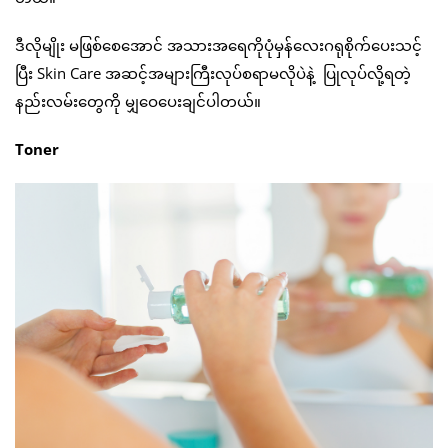
ဒီလိုမျိုး မဖြစ်စေအောင် အသားအရေကိုပုံမှန်လေးဂရုစိုက်ပေးသင့်
ပြီး Skin Care အဆင့်အများကြီးလုပ်စရာမလိုပဲနဲ့ ပြုလုပ်လို့ရတဲ့
နည်းလမ်းတွေကို မျှဝေပေးချင်ပါတယ်။
Toner