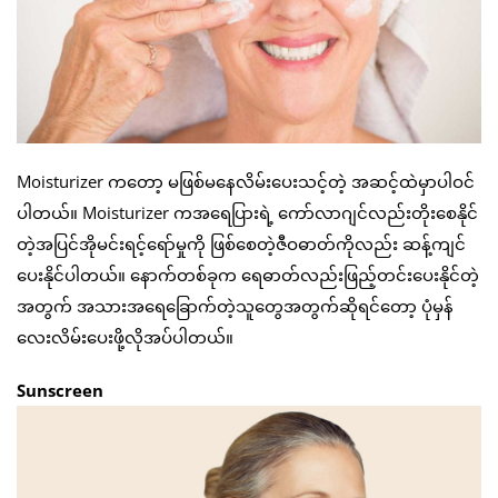
Moisturizer ကတော့ မဖြစ်မနေလိမ်းပေးသင့်တဲ့ အဆင့်ထဲမှာပါဝင်
ပါတယ်။ Moisturizer ကအရေပြားရဲ့ ကော်လာဂျင်လည်းတိုးစေနိုင်
တဲ့အပြင်အိုမင်းရင့်ရော်မှုကို ဖြစ်စေတဲ့ဇီဝဓာတ်ကိုလည်း ဆန့်ကျင်
ပေးနိုင်ပါတယ်။ နောက်တစ်ခုက ရေဓာတ်လည်းဖြည့်တင်းပေးနိုင်တဲ့
အတွက် အသားအရေခြောက်တဲ့သူတွေအတွက်ဆိုရင်တော့ ပုံမှန်
လေးလိမ်းပေးဖို့လိုအပ်ပါတယ်။
Sunscreen