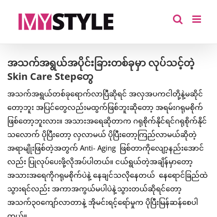
Skip
to
content
အသက်အရွယ်အပိုင်းခြားတစ်ခုမှာ လုပ်သင့်တဲ့
Skin Care Stepတွေ
အသက်အရွယ်တစ်ခုရောက်လာပြီဆိုရင် အလှအပကငါတို့နဲ့မဆိုင်
တော့ဘူး အပြင်တွေလည်းမထွက်ဖြစ်ဘူးဆိုတော့ အရမ်းဂရုမစိုက်
ဖြစ်တော့ဘူးလား။ အသားအရေဆိုတာက ဂရုစိုက်နိုင်ရင်ဂရုစိုက်နိုင်
သလောက် ပိုပြီးတော့ လှလာမယ် ပိုပြီးတော့ကြည်လာမယ်ဆိုတဲ့
အရာမျိုးဖြစ်တဲ့အတွက် Anti- Aging ဖြစ်တာကိုလျော့နည်းအောင်
လည်း ပြုလုပ်ပေးဖို့လိုအပ်ပါတယ်။ ငယ်ရွယ်တဲ့အချိန်မှာတော့
အသားအရေကိုဂရုမစိုက်ပဲနဲ့ နေချင်သလိုနေတယ် နေရောင်ခြည်ထဲ
သွားရင်လည်း အကာအကွယ်မပါပဲနဲ့သွားတယ်ဆိုရင်တော့
အသက်၃၀ကျော်လာတာနဲ့ အိုမင်းရင့်ရော်မှုက ပိုပြီးမြန်ဆန်စေပါ
တယ်။