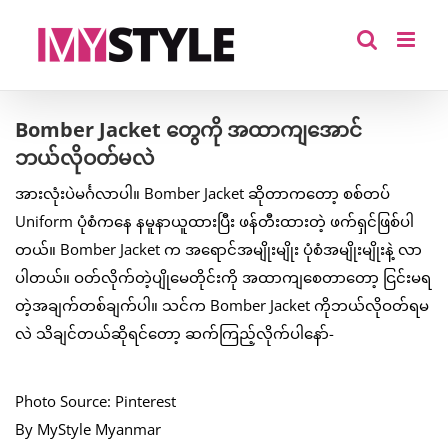
Skip
to
content
Bomber Jacket တွေကို အထာကျအောင်
ဘယ်လိုဝတ်မလဲ
အားလုံးပဲမင်္ဂလာပါ။ Bomber Jacket ဆိုတာကတော့ စစ်တပ်
Uniform ပုံစံကနေ နမူနာယူထားပြီး ဖန်တီးထားတဲ့ ဖက်ရှင်ဖြစ်ပါ
တယ်။ Bomber Jacket က အရောင်အမျိုးမျိုး ပုံစံအမျိုးမျိုးနဲ့ လာ
ပါတယ်။ ဝတ်လိုက်တဲ့ပျိုမေတိုင်းကို အထာကျစေတာတော့ ငြင်းမရ
တဲ့အချက်တစ်ချက်ပါ။ သင်က Bomber Jacket ကိုဘယ်လိုဝတ်ရမ
လဲ သိချင်တယ်ဆိုရင်တော့ ဆက်ကြည့်လိုက်ပါနော်-
Photo Source: Pinterest
By MyStyle Myanmar