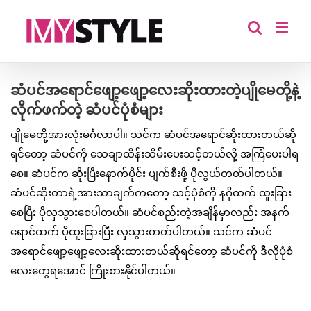
Skip
to
content
ဆံပင်အရောင်ဖျော့ဖျော့လေးဆိုးထားတဲ့ပျိုမေတို့နဲ့
လိုက်ဖက်တဲ့ ဆံပင်ပုံစံများ
ပျိုမေတို့အားလုံးမင်္ဂလာပါ။ သင်က ဆံပင်အရောင်ဆိုးထားတယ်ဆို
ရင်တော့ ဆံပင်ကို သေချာထိန်းသိမ်းပေးသင့်တယ်လို့ အကြံပေးပါရ
စေ။ ဆံပင်က ဆိုးပြီးနောက်ပိုင်း ပျက်စီးဖို့ ပိုလွယ်တတ်ပါတယ်။
ဆံပင်ဆိုးတာရဲ့အားသာချက်ကတော့ သင့်ပုံစံကို နဂိုထက် ထူးခြား
စေပြီး ပိုလှသွားစေပါတယ်။ ဆံပင်စည်းတဲ့အချိန်မှာလည်း အနက်
ရောင်ထက် ပိုထူးခြားပြီး လှသွားတတ်ပါတယ်။ သင်က ဆံပင်
အရောင်ဖျော့ဖျော့လေးဆိုးထားတယ်ဆိုရင်တော့ ဆံပင်ကို ဒီလိုပုံစံ
လေးတွေရအောင် ကြိုးစားနိုင်ပါတယ်။