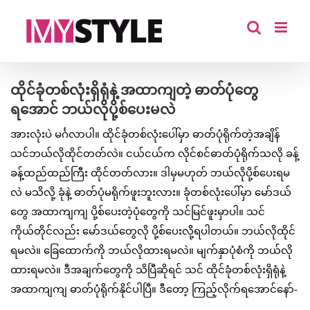
Skip
to
content
ထိုင်ခုံတစ်လုံးရှိရုံနဲ့ အထာကျတဲ့ ဓာတ်ပုံတွေ
ရအောင် ဘယ်လိုပို့စ်ပေးမလဲ
အားလုံးပဲ မင်္ဂလာပါ။ ထိုင်ခုံတစ်လုံးပေါ်မှာ ဓာတ်ပုံရိုက်တဲ့အချိန်
သင်ဘယ်လိုထိုင်တတ်လဲ။ ငယ်ငယ်က လိုင်စင်ဓာတ်ပုံရိုက်သလို ခန့်
ခန့်ထည်ထည်ကြီး ထိုင်တတ်လား။ ဒါမှမဟုတ် ဘယ်လိုပို့စ်ပေးရမ
လဲ မသိလို့ ခုံနဲ့ ဓာတ်ပုံမရိုက်ဖူးဘူးလား။ ခုံတစ်လုံးပေါ်မှာ မော်ဒယ်
တွေ အထာကျကျ ပို့စ်ပေးတဲ့ပုံတွေကို သင်မြင်ဖူးမှာပါ။ သင်
ကိုယ်တိုင်လည်း မော်ဒယ်တွေလို ပို့စ်ပေးလို့ရပါတယ်။ ဘယ်လိုထိုင်
ရမလဲ။ ခြေထောက်ကို ဘယ်လိုထားရမလဲ။ မျက်နှာပုံစံကို ဘယ်လို
ထားရမလဲ။ ဒီအချက်တွေကို သိပြီဆိုရင် သင် ထိုင်ခုံတစ်လုံးရှိရုံနဲ့
အထာကျကျ ဓာတ်ပုံရိုက်နိုင်ပါပြီ။ ဒီတော့ ကြည့်လိုက်ရအောင်နော်-