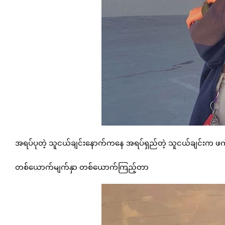
အရပ်ပုတဲ့ သူငယ်ချင်းနောက်ကနေ အရပ်ရှည်တဲ့ သူငယ်ချင်းက ဖက်ထား
တစ်ယောက်မျက်နှာ တစ်ယောက်ကြည့်တာ