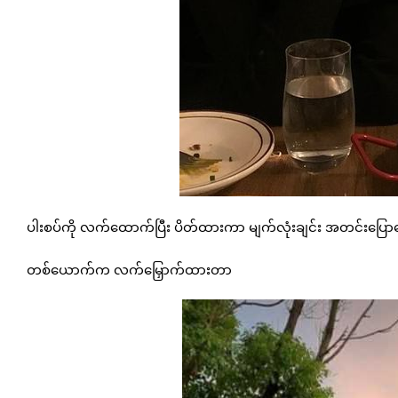
ပါးစပ်ကို လက်ထောက်ပြီး ပိတ်ထားကာ မျက်လုံးချင်း အတင်းပြောန
တစ်ယောက်က လက်မြှောက်ထားတာ