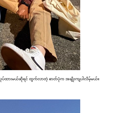
ု လုပ်ထားမယ်ဆိုရင် ထွက်လာတဲ့ ဓာတ်ပုံက အချိုးကျပါလိမ့်မယ်။