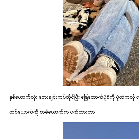
နှစ်ယောက်လုံး ဘေးချင်းကပ်ထိုင်ပြီး ခြေထောက်ပုံစံကို ပုံထဲကလိ
တစ်ယောက်ကို တစ်ယောက်က ဖက်ထားတာ