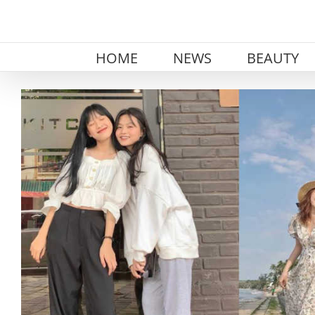
Skip
to
content
HOME
NEWS
BEAUTY
View
Larger
Image