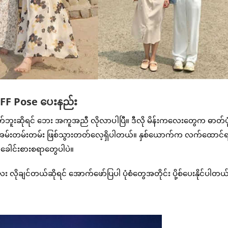
BFF Pose ပေးနည်း
်ဘူးဆိုရင် ဘေး အကူအညီ လိုလာပါပြီ။ ဒီလို မိန်းကလေးတွေက ဓာတ်ပု
ုးတိုး အမ်းတမ်းတမ်း ဖြစ်သွားတတ်လေ့ရှိပါတယ်။ နှစ်ယောက်က လက်ထောင်
 ခေါင်းစားစရာတွေပါပဲ။
ိုချင်တယ်ဆိုရင် အောက်ဖော်ပြပါ ပုံစံတွေအတိုင်း ပို့စ်ပေးနိုင်ပါတယ