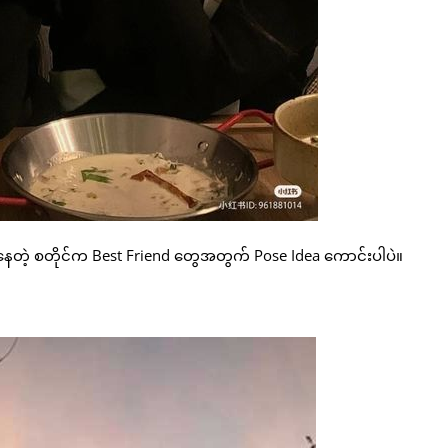
ေတဲ့ စတိုင်က Best Friend တွေအတွက် Pose Idea ကောင်းပါပဲ။