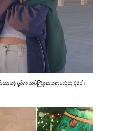
တဲ့ ပို့စ်က သိပ်ကြိုးစားစရာမလိုတဲ့ ပုံစံပါ။