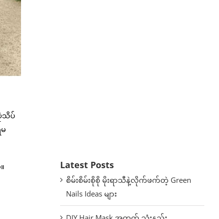
ံသိပ်
ရမ
Latest Posts
်။
စိမ်းစိမ်းစိုစို မိုးရာသီနဲ့လိုက်ဖက်တဲ့ Green
Nails Ideas များ
DIY Hair Mask အတွက် သုံးနည်း