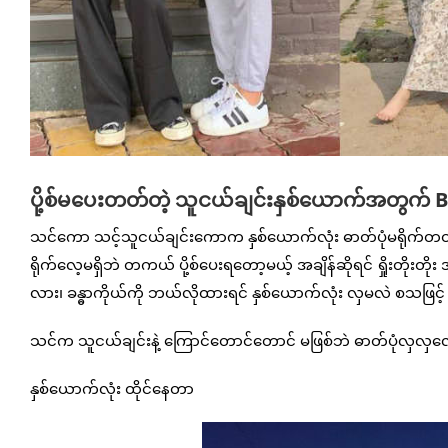
ပို့စ်မပေးတတ်တဲ့ သူငယ်ချင်းနှစ်ယောက်အတွက် 
သင်ကော သင့်သူငယ်ချင်းကောက နှစ်ယောက်လုံး ဓာတ်ပုံမရိုက်တတ
ရိုက်လေ့မရှိဘဲ တကယ် ပို့စ်ပေးရတော့မယ့် အချိန်ဆိုရင် ရှိုးတိ
လား၊ ခန္ဓာကိုယ်ကို ဘယ်လိုထားရင် နှစ်ယောက်လုံး လှမလဲ စသဖြင့်
သင်က သူငယ်ချင်းနဲ့ ကြောင်တောင်တောင် မဖြစ်ဘဲ ဓာတ်ပုံလှလှလေး လ
နှစ်ယောက်လုံး ထိုင်နေတာ