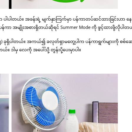
ာ ပါပါတယ်။ အခန်းရဲ့ မျက်နှာကြက်မှာ ပန်ကာတပ်ဆင်ထားခြင်းဟာ နေ
ပန်ကာ အမျိုးအစားရှိတယ်ဆိုရင် Summer Mode ကို ဖွင့်ထားဖို့လိုပါတ
) ခုရှိပါတယ်။ အကယ်၍ ခလုတ်ရှာမတွေ့ပါက ပန်ကာရွက်များကို စစ်ဆ
။ ဒါမှ လေကို အပေါ်သို့ တွန်းပို့ပေးမှာပါ။