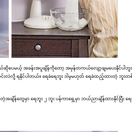
်ဆိုပေမယ့် အခန်းအပူချိန်ကိုတော့ အမှန်တကယ်လျော့ချမပေးနိုင်ပါဘူး
င်းလဲလို့ ရနိုင်ပါတယ်။ ရေခဲရေဘူး ဒါမှမဟုတ် ရေခဲထည့်ထားတဲ့ ဘူးတစ
တဲ့အချိန်တွေမှာ ရေဘူး ၂ ဘူး ပန်ကာရှေ့မှာ ဘယ်ညာချိန်ထားနိုင်ပြီး ရေ