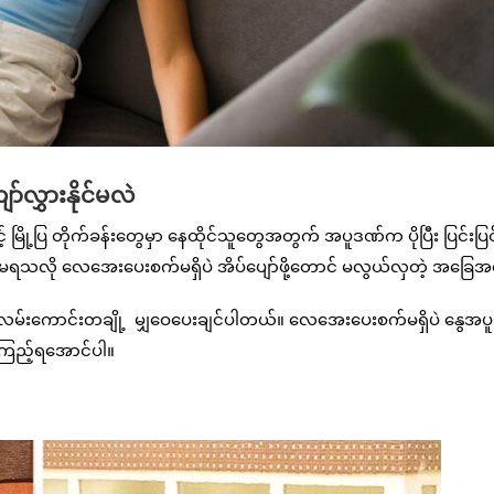
လွှားနိုင်မလဲ
ို့ပြ တိုက်ခန်းတွေမှာ နေထိုင်သူတွေအတွက် အပူဒဏ်က ပိုပြီး ပြင်းပြင်
့ မရသလို လေအေးပေးစက်မရှိပဲ အိပ်ပျော်ဖို့တောင် မလွယ်လှတဲ့ အခြေ
 နည်းလမ်းကောင်းတချို့ မျှဝေပေးချင်ပါတယ်။ လေအေးပေးစက်မရှိပဲ နွေအပ
ာကြည့်ရအောင်ပါ။