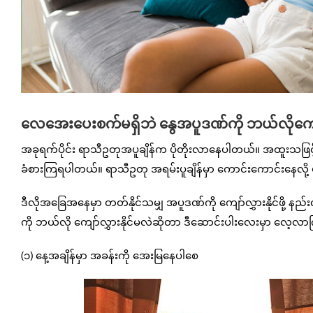
လေအေးပေးစက်မရှိဘဲ နွေအပူဒဏ်ကို ဘယ်လိုကျော်
အခုရက်ပိုင်း ရာသီဥတုအပူချိန်က ပိုတိုးလာနေပါတယ်။ အထူးသဖြင့် မြ
ခံစားကြရပါတယ်။ ရာသီဥတု အရမ်းပူချိန်မှာ ကောင်းကောင်းနေလို
ဒီလိုအခြေအနေမှာ တတ်နိုင်သမျှ အပူဒဏ်ကို ကျော်လွှားနိုင်ဖို့
ကို ဘယ်လို ကျော်လွှားနိုင်မလဲဆိုတာ ဒီဆောင်းပါးလေးမှာ လေ့လ
(၁) နေ့အချိန်မှာ အခန်းကို အေးမြနေပါစေ