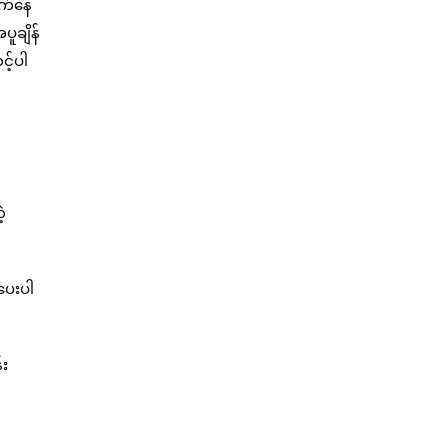
တက်နေ
ပူချိန်
င့်ပါ
့
ပေးပါ
်း