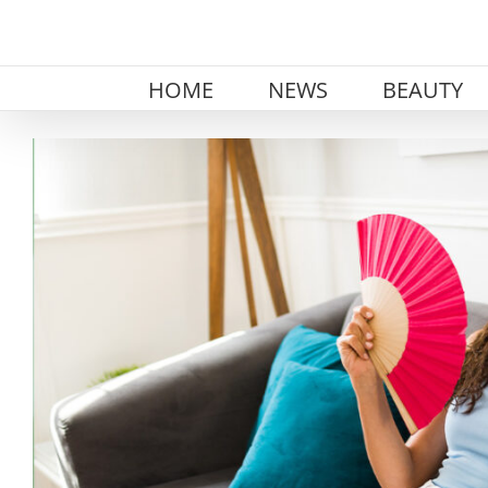
Skip
to
content
HOME
NEWS
BEAUTY
View
Larger
Image