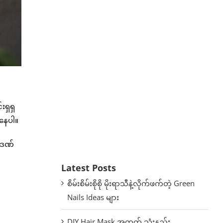
းရှရှ
အနေပါ။
ူဒဏ်
Latest Posts
စိမ်းစိမ်းစိုစို မိုးရာသီနဲ့လိုက်ဖက်တဲ့ Green
Nails Ideas များ
DIY Hair Mask အတွက် သုံးနည်း