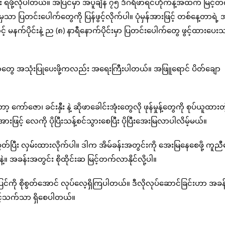
ဖို့လိုပါတယ်။ အပြင်မှာ အပူချိန် ၇၅ ဒီဂရီဖာရင်ဟိုက်နဲ့အထက် မြင့်
သာ ပြတင်းပေါက်တွေကို ပြန်ဖွင့်လိုက်ပါ။ ပုံမှန်အားဖြင့် တစ်နေ့တာရဲ့ အ
် မနက်ပိုင်းနဲ့ ည (၈) နာရီနောက်ပိုင်းမှာ ပြတင်းပေါက်တွေ ဖွင့်ထားပေးသ
က်ကာတွေ အသုံးပြုပေးဖို့ကလည်း အရေးကြီးပါတယ်။ အဖြူရောင် ပိတ်ချော
ာ်ဇော၊ ခင်းနှီး နဲ့ ဆိုဖာခေါင်းအုံးတွေလို ဖုန်မှုန့်တွေကို စုပ်ယူထားတဲ
ြင့် လေကို ပိုပြီးသန့်စင်သွားစေပြီး ပိုပြီးအေးမြလာပါလိမ့်မယ်။
ြီး လှမ်းထားလိုက်ပါ။ ဒါက အိမ်ခန်းအတွင်းကို အေးမြနေစေဖို့ ကူညီ
 အခန်းအတွင်း စိုထိုင်းဆ မြင့်တက်လာနိုင်လို့ပါ။
်ကို စိုစွတ်အောင် လုပ်လေ့ရှိကြပါတယ်။ ဒီလိုလုပ်ဆောင်ခြင်းဟာ အခန
ာင့်သက်သာ ရှိစေပါတယ်။