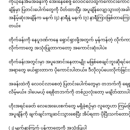
ကိုယ့်နေအိမ်အခန်းကို အေးနေစေဖို့ လေဝင်လေထွက်ကောင်းကောင်း ရ
ချိန်မှာ ပြတင်းပေါက်တွေကို ပိတ်ထားပြီး အပူချိန်လျော့သွားတဲ့အခါမှ
အနိမ့်ဆုံးအချိန်က မနက် (၄) နာရီနဲ့ မနက် (၇) နာရီကြားဖြစ်တာကြောင့
တယ်။
တိုက်ခန်းကို နေပူဒဏ်ကနေ ရှောင်ရှားဖို့အတွက် မှန်ကန်တဲ့ လို
လိုက်ကာတွေ အသုံးပြုတာကတော့ အကောင်းဆုံးပါပဲ။
တိုက်ခန်းအတွင်းမှာ အပူအောင်းနေတာမျိုး မဖြစ်စေချင်ဘူးဆိုရင်တော့ ကေ
အရာတွေ ဖယ်ရှားတာက ပိုကောင်းပါတယ်။ ဒီလိုလုပ်ပေးလိုက်ခြင်းအားဖ
အခန်းထဲကို လေဝင်လာစေတဲ့ ပြတင်းပေါက်တွေမှာ တဘက်ကို ရေစွတ်ပ
လိမ့်မယ်။ ဒါပေမယ့် ရေစိုတဘက်ကို တစ်ညလုံးတော့ မချိတ်ထားပါနဲ့။
ဟိုးအရင်ခေတ် လေအေးပေးစက်တွေ မရှိခဲ့စဉ်မှာ လူတွေဟာ ကြမ်းပြင
အပူချိန်ကို ချက်ချင်းကျဆင်းသွားစေပြီး အိပ်ရတာ ပိုပြီးသက်တေ
(၂) မျက်နှာကြက် ပန်ကာတွေကို အသုံးပြုပါ