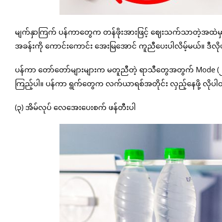
မျက်နှာကြက် ပန်ကာတွေက တန်ဖိုးအားဖြင့် ဈေးသက်သာတဲ့အထဲမှ
အခန်းကို‌ ကောင်းကောင်း အေးမြအောင် ကူညီပေးပါလိမ့်မယ်။ ဒီလို
ပန်ကာ တော်တော်များများက မတူညီတဲ့ ရာသီတွေအတွက် Mode (၂
ကြည့်ပါ။ ပန်ကာ ရွက်တွေက လက်ယာရစ်အတိုင်း လှည့်နေဖို့ လိုပါတယ်
(၃) အိမ်လုပ် လေအေးပေးစက် ဖန်တီးပါ