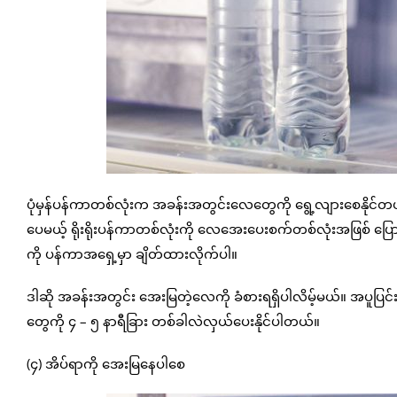
ပုံမှန်ပန်ကာတစ်လုံးက အခန်းအတွင်းလေတွေကို ရွေ့လျားစေနိုင်တယ
ပေမယ့် ရိုးရိုးပန်ကာတစ်လုံးကို လေအေးပေးစက်တစ်လုံးအဖြစ် ပြော
ကို ပန်ကာအရှေ့မှာ ချိတ်ထားလိုက်ပါ။
ဒါဆို အခန်းအတွင်း အေးမြတဲ့လေကို ခံစားရရှိပါလိမ့်မယ်။ အပူပြင်း
တွေကို ၄ – ၅ နာရီခြား တစ်ခါလဲလှယ်ပေးနိုင်ပါတယ်။
(၄) အိပ်ရာကို အေးမြနေပါစေ