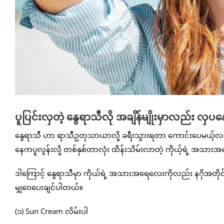
ပူပြင်းလှတဲ့ နွေရာသီလို အချိန်မျိုးမှာလည်း လှ
နွေရာသီ ဟာ ရာသီဥတုသာယာလို့ ခရီးသွားရတာ ကောင်းပေမယ့်လည်း
နေကပူလွန်းလို့ တစ်နှစ်တာလုံး ထိန်းသိမ်းလာတဲ့ ကိုယ့်ရဲ့ အသ
ဒါကြောင့် နွေရာသီမှာ ကိုယ်ရဲ့ အသားအရေလေးကိုလည်း နဂိုအတိ
မျှဝေပေးချင်ပါတယ်။
(၁) Sun Cream လိမ်းပါ