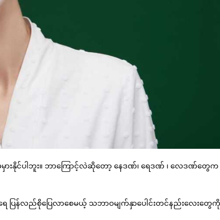
မမှားနိုင်ပါဘူး။ ဘာကြောင့်လဲဆိုတော့ နေဒဏ်၊ ရေဒဏ် ၊ လေဒဏ်တွေက
အရေ ပြန်လည်စိုပြေလာစေမယ့် သဘာဝမျက်နှာပေါင်းတင်နည်းလေးတွေကိ