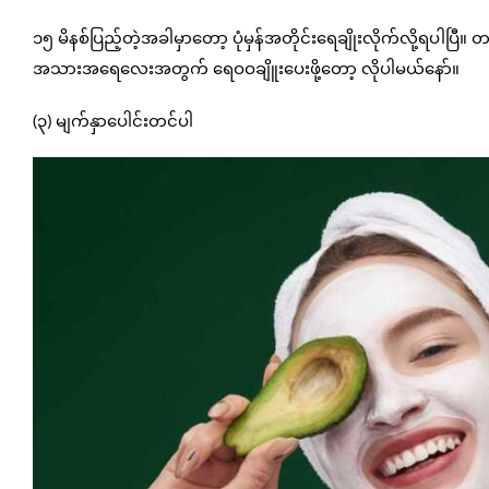
၁၅ မိနစ်ပြည့်တဲ့အခါမှာတော့ ပုံမှန်အတိုင်းရေချိုးလိုက်လို့ရပါပြီ။ 
အသားအရေလေးအတွက် ရေဝဝချိူးပေးဖို့တော့ လိုပါမယ်နော်။
(၃) မျက်နှာပေါင်းတင်ပါ