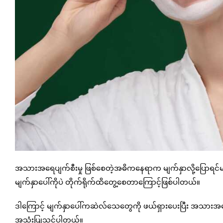
အသားအရေပျက်စီးမှု ဖြစ်စေတဲ့အဓိကနေရာက မျက်နှာလို့ပြောရင်
မျက်နှာပေါ်ကိုပဲ တိုက်ရိုက်ထိတွေ့စေတာကြောင့်ဖြစ်ပါတယ်။
ဒါကြောင့် မျက်နှာပေါ်ကဆဲလ်သေတွေကို ဖယ်ရှားပေးပြီး အသား
အသုံးပြုသင့်ပါတယ်။