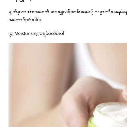
မျက်နှာအသားအရေကို အေးမျှလန်းဆန်းစေမယ့် သခွားသီး၊ ခရမ်းချဉ
အကောင်းဆုံးပါပဲ။
(၄) Moisturising ခရင်မ်လိမ်းပါ