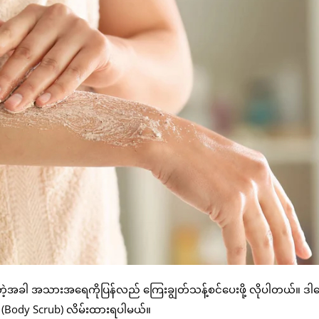
ာက်တဲ့အခါ အသားအရေကိုပြန်လည် ကြေးချွတ်သန့်စင်ပေးဖို့ လိုပါတယ်။ ဒါက
(Body Scrub) လိမ်းထားရပါမယ်။