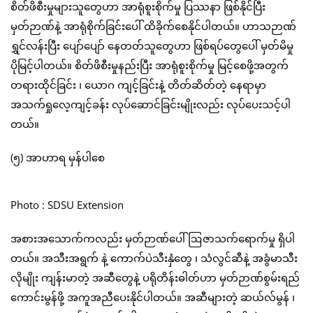
စိတ်ဖိစီးမှုများသူတွေဟာ အာရုံစူးစိုက်မှု ပြဿနာ ဖြစ်နိုင်ပြီး
မှတ်ဉာဏ်နဲ့ အာရုံစိုက်ခြင်းပေါ် ထိခိုက်စေနိုင်ပါတယ်။ ဟာသဉာဏ်
ရွှင်လန်းပြီး ပျော်ပျော် နေတတ်သူတွေဟာ ဖြစ်ရပ်တွေပေါ် မှတ်မိမှု
ပိုမြင့်ပါတယ်။ စိတ်ဖိစီးမှုနည်းပြီး အာရုံစူးစိုက်မှု မြင့်စေဖို့အတွက်
တရားထိုင်ခြင်း ၊ ယောဂ ကျင့်ခြင်းနဲ့ တိတ်ဆိတ်တဲ့ နေရာမှာ
အသက်ရှုလေ့ကျင့်ခန်း လုပ်ဆောင်ခြင်းမျိုးလည်း လုပ်ပေးသင့်ပါ
တယ်။
(၅) အာဟာရ မှန်ပါစေ
Photo : SDSU Extension
အစားအသောက်ကလည်း မှတ်ဉာဏ်ပေါ် ဩဇာသက်ရောက်မှု ရှိပါ
တယ်။ အသီးအရွက် နဲ့ ကောက်ပဲသီးနှံတွေ ၊ သံလွင်ဆီနဲ့ အခွံမာသီး
လိုမျိုး ကျန်းမာတဲ့ အဆီတွေနဲ့ ပရိုတိန်းဓါတ်ဟာ မှတ်ဉာဏ်စွမ်းရည်
ကောင်းမွန်ဖို့ အကူအညီပေးနိုင်ပါတယ်။ အဆီများတဲ့ ဆယ်လ်မွန် ၊