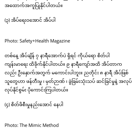
အထောက်အကူပြုနိုင်ပါတယ်။
(၃) အိပ်ရေးဝအောင် အိပ်ပါ
Photo: Safety+Health Magazine
တစ်နေ့ အိပ်ချိန် ၇ နာရီအောက်ပဲ ရှိရင် ကိုယ်ရော စိတ်ပါ
ကျန်းမာရေး ထိခိုက်နိုင်ပါတယ်။ ၉ နာရီကျော်အထိ အိပ်တာက
လည်း ဦးနှောက်အတွက် မကောင်းပါဘူး။ ညတိုင်း ၈ နာရီ အိပ်ဖြစ်
သူတွေဟာ ဖန်တီးမှု ၊ မှတ်ဉာဏ် ၊ ခွဲခြမ်းသုံးသပ် ဆင်ခြင်မှုနဲ့ အလုပ်
လုပ်နိုင်စွမ်း ပိုကောင်းကြပါတယ်။
(၄) စိတ်ဖိစီးမှုနည်းအောင် နေပါ
Photo: The Mimic Method