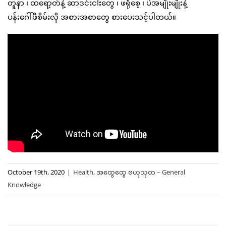
တူနာ ၊ ထရော့တ်နဲ့ ဆာဒင်းငါးတွေ ၊ ဖရုံစေ့ ၊ ပဲအမျိုးမျိုးနဲ့
ပန်းဂေါ်ဖီစိမ်းလို အစားအစာတွေ စားပေးသင့်ပါတယ်။
October 19th, 2020
|
Health
,
အထွေထွေ ဗဟုသုတ – General
Knowledge