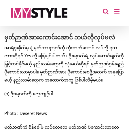
Skip
to
content
မှတ်ဉာဏ်အားကောင်းအောင် ဘယ်လိုလုပ်မလဲ
အာရုံစူးစိုက်မှု နဲ့ မှတ်သားဉာဏ်ကို တိုးတက်အောင် လုပ်လို့ ရသ
လားဆိုရင် Yes လို့ ဖြေချင်ပါတယ်။ ဦးနှောက်ရဲ့ လုပ်ဆောင်ချက်ကို
မြှင့်တင်နိုင်မယ့် နည်းလမ်းတွေကို သုံးမယ်ဆိုရင် မှတ်ဉာဏ်စွမ်းရည်
ပိုကောင်းလာမှာပါ။ မှတ်ဉာဏ်အား ပိုကောင်းစေဖိူ့အတွက် အခုပြော
မယ့် နည်းလမ်းတွေက အထောက်အကူ ဖြစ်ပါလိမ့်မယ်။
(၁) ဦးနှောက်ကို လေ့ကျင့်ပါ
Photo : Deseret News
မှတ်ဉာဏ်ကို စိန်ခေါ်မှု လုပ်လေလေ မှတ်ဉာဏ် ပိုကောင်းလာလေ