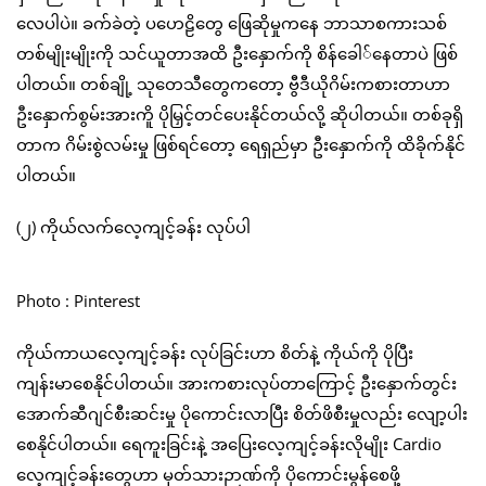
လေပါပဲ။ ခက်ခဲတဲ့ ပဟေဠိတွေ ဖြေဆိုမှုကနေ ဘာသာစကားသစ်
တစ်မျိုးမျိုးကို သင်ယူတာအထိ ဦးနှောက်ကို စိန်ခေါ‌်နေတာပဲ ဖြစ်
ပါတယ်။ တစ်ချို့ သုတေသီတွေကတော့ ဗွီဒီယိုဂိမ်းကစားတာဟာ
ဦးနှောက်စွမ်းအားကိူ ပိုမြှင့်တင်ပေးနိုင်တယ်လို့ ဆိုပါတယ်။ တစ်ခုရှိ
တာက ဂိမ်းစွဲလမ်းမှု ဖြစ်ရင်တော့ ရေရှည်မှာ ဦးနှောက်ကို ထိခိုက်နိုင်
ပါတယ်။
(၂) ကိုယ်လက်လေ့ကျင့်ခန်း လုပ်ပါ
Photo : Pinterest
ကိုယ်ကာယလေ့ကျင့်ခန်း လုပ်ခြင်းဟာ စိတ်နဲ့ ကိုယ်ကို ပိုပြီး
ကျန်းမာစေနိုင်ပါတယ်။ အားကစားလုပ်တာကြောင့် ဦးနှောက်တွင်း
အောက်ဆီဂျင်စီးဆင်းမှု ပိုကောင်းလာပြီး စိတ်ဖိစီးမှုလည်း လျော့ပါး
စေနိုင်ပါတယ်။ ရေကူးခြင်းနဲ့ အပြေးလေ့ကျင့်ခန်းလိုမျိုး Cardio
လေ့ကျင့်ခန်းတွေဟာ မှတ်သားဉာဏ်ကို ပိုကောင်းမွန်စေဖို့