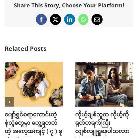
Share This Story, Choose Your Platform!
Facebook
X
LinkedIn
WhatsApp
Email
Related Posts
ပျော်ရွှင်စရာကောင်းတဲ့
ကိုယ့်ချစ်သူက ကိုယ့်ကို
စုံတွဲတွေမှာ တွေ့ရတတ်
ရုတ်တရက်ကြီး
တဲ့ အလေ့အကျင့် ( ၇ ) ခု
လျစ်လျူရှုနေပါသလား