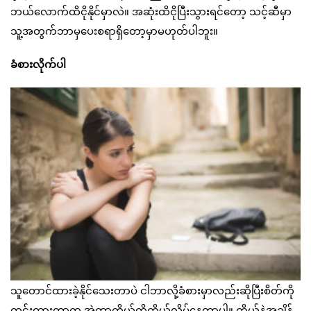
ဘယ်လောက်ထိငိုနိုင်မှာလဲ။ အဆုံးထိငိုပြီးသွားရင်တော့ သင့်ဆီမှာ
သူ့အတွက်ဘာမှပေးစရာရှိတော့မှာမဟုတ်ပါဘူး။
ခံစားလိုက်ပါ
သူတောင်ထားခဲ့နိုင်သေးတာပဲ ငါဘာလို့ခံစားမှာလည်းဆိုပြီးစိတ်ကို
တင်းထားတာက အဲ့တာကိုယ့်ကိုကိုယ်လိမ်နေတာပါ။ ကိုယ်နဲ့အချိန်