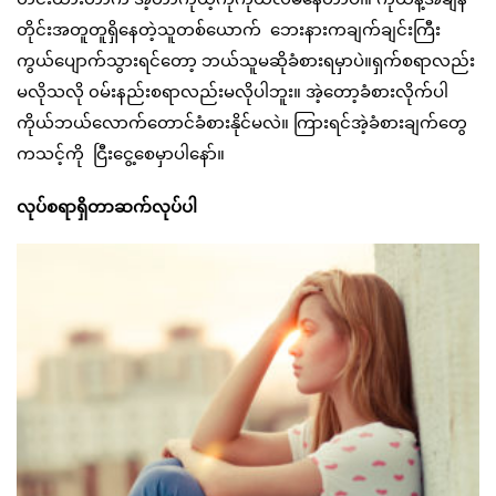
တိုင်းအတူတူရှိနေတဲ့သူတစ်ယောက် ဘေးနားကချက်ချင်းကြီး
ကွယ်ပျောက်သွားရင်တော့ ဘယ်သူမဆိုခံစားရမှာပဲ။ရှက်စရာလည်း
မလိုသလို ၀မ်းနည်းစရာလည်းမလိုပါဘူး။ အဲ့တော့ခံစားလိုက်ပါ
ကိုယ်ဘယ်လောက်တောင်ခံစားနိုင်မလဲ။ ကြားရင်အဲ့ခံစားချက်တွေ
ကသင့်ကို ငြီးငွေ့စေမှာပါနော်။
လုပ်စရာရှိတာဆက်လုပ်ပါ