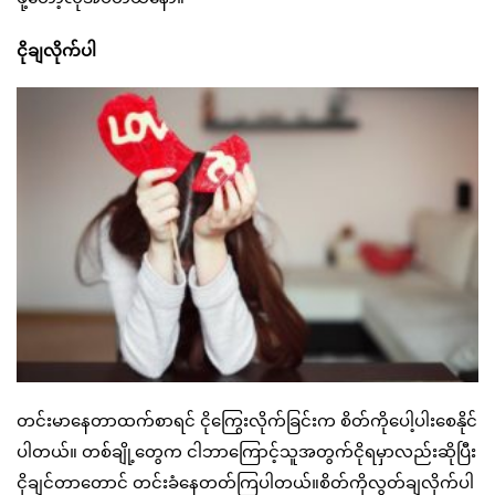
ငိုချလိုက်ပါ
တင်းမာနေတာထက်စာရင် ငိုကြွေးလိုက်ခြင်းက စိတ်ကိုပေါ့ပါးစေနိုင်
ပါတယ်။ တစ်ချို့တွေက ငါဘာကြောင့်သူအတွက်ငိုရမှာလည်းဆိုပြီး
ငိုချင်တာတောင် တင်းခံနေတတ်ကြပါတယ်။စိတ်ကိုလွတ်ချလိုက်ပါ