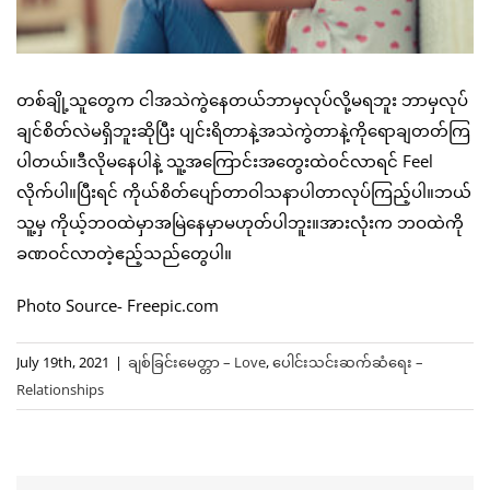
တစ်ချို့သူတွေက ငါအသဲကွဲနေတယ်ဘာမှလုပ်လို့မရဘူး ဘာမှလုပ်
ချင်စိတ်လဲမရှိဘူးဆိုပြီး ပျင်းရိတာနဲ့အသဲကွဲတာနဲ့ကိုရောချတတ်ကြ
ပါတယ်။ဒီလိုမနေပါနဲ့ သူ့အကြောင်းအတွေးထဲ၀င်လာရင် Feel
လိုက်ပါ။ပြီးရင် ကိုယ်စိတ်ပျော်တာဝါသနာပါတာလုပ်ကြည့်ပါ။ဘယ်
သူ့မှ ကိုယ့်ဘဝထဲမှာအမြဲနေမှာမဟုတ်ပါဘူး။အားလုံးက ဘဝထဲကို
ခဏဝင်လာတဲ့ဧည့်သည်တွေပါ။
Photo Source- Freepic.com
July 19th, 2021
|
ချစ်ခြင်းမေတ္တာ – Love
,
ပေါင်းသင်းဆက်ဆံရေး –
Relationships