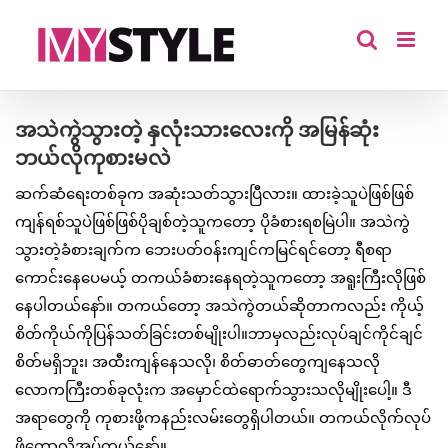
Skip
to
content
အသဲကွဲသွားတဲ့ နှလုံးသားလေးကို အမြန်ဆုံး
ဘယ်လိုကုစားမလဲ
ဆက်ဆံရေးတစ်ခုက အဆုံးသတ်သွားပြီလား။ ထားခဲ့သူပဲဖြစ်ဖြစ်
ကျန်ရစ်သူပဲဖြစ်ဖြစ်ပိုချစ်တဲ့သူကတော့ ပိုခံစားရစမြဲပါ။ အသဲကွဲ
သွားတဲ့ခံစားချက်က ဘေးပတ်၀န်းကျင်ကမြင်ရင်တော့ ရီစရာ
ကောင်းနေပေမယ့် တကယ်ခံစားနေရတဲ့သူကတော့ အရူးကြီးလိုဖြစ်
နေပါတယ်နော်။ တကယ်တော့ အသဲကွဲတယ်ဆိုတာကလည်း ကိုယ့်
စိတ်ကိုယ်ကိုပြန်သတ်ခြင်းတစ်မျိုးပါ။ဘာမှလည်းလုပ်ချင်ကိုင်ချင်
စိတ်မရှိဘူး၊ အထီးကျန်နေသလို၊ စိတ်ဓာတ်တွေကျနေသလို
လောကကြီးတစ်ခုလုံးက အမှောင်ထဲရောက်သွားသလိုမျိုးပေါ့။ ဒီ
အရာတွေကို ကုစားဖို့ကနည်းလမ်းတွေရှိပါတယ်။ တကယ်လိုက်လုပ်
ဖို့တော့လိုအပ်တယ်နော်။